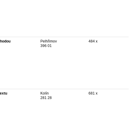
hodou
Pelhřimov
484 x
396 01
textu
Kolín
681 x
281 28