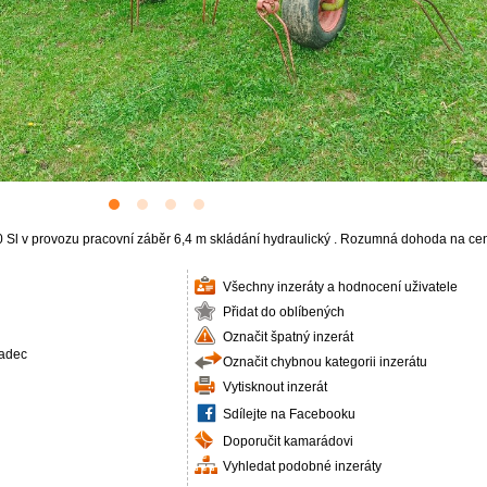
0 Sl v provozu pracovní záběr 6,4 m skládání hydraulický . Rozumná dohoda na c
Všechny inzeráty a hodnocení uživatele
Přidat do oblíbených
Označit špatný inzerát
radec
Označit chybnou kategorii inzerátu
Vytisknout inzerát
Sdílejte na Facebooku
Doporučit kamarádovi
Vyhledat podobné inzeráty