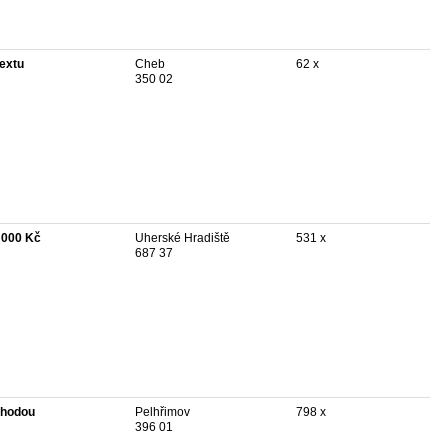
textu
Cheb
62 x
350 02
 000 Kč
Uherské Hradiště
531 x
687 37
hodou
Pelhřimov
798 x
396 01