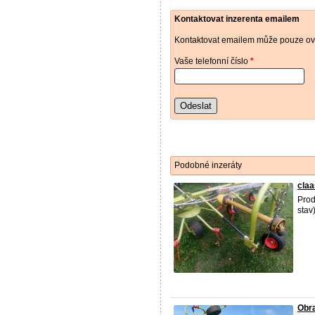
Kontaktovat inzerenta emailem
Kontaktovat emailem může pouze ově
Vaše telefonní číslo
*
Odeslat
Podobné inzeráty
claa
Prod
stav
Obra