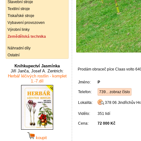
Stavební stroje
Textilní stroje
Tiskařské stroje
Vybavení provozoven
Výrobní linky
Zemědělská technika
Náhradní díly
Ostatní
Knihkupectví Jasmínka
Prodám obraceč píce Claas volto 64
Jiří Janča, Josef A. Zentrich:
Herbář léčivých rostlin - komplet
1.-7.díl
Jméno:
P
Telefon:
739... zobraz číslo
Lokalita:
378 06
Jindřichův H
Vidělo:
351 lidí
Cena:
72 000 Kč
koupit