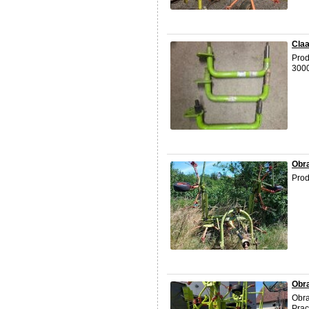
Claa
Prod
3000
Obra
Prod
Obr
Obra
Prac