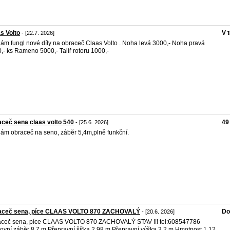
s Volto
V 
- [22.7. 2026]
ám fungl nové díly na obraceč Claas Volto . Noha levá 3000,- Noha pravá
,- ks Rameno 5000,- Talíř rotoru 1000,-
ceč sena claas volto 540
49
- [25.6. 2026]
ám obraceč na seno, záběr 5,4m,plně funkční.
aceč sena, píce CLAAS VOLTO 870 ZACHOVALÝ
Do
- [20.6. 2026]
ceč sena, píce CLAAS VOLTO 870 ZACHOVALÝ STAV !!! tel:608547786
ovní záběr 8,7 m Přepravní šířka 2,98 m Přepravní výška 3,2 m Hmotnost 1,12