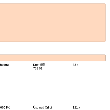
hodou
Kroměříž
83 x
769 01
 000 Kč
Ústí nad Orlicí
121 x