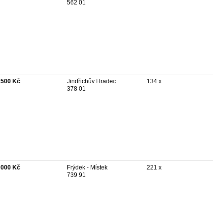
562 01
 500 Kč
Jindřichův Hradec
134 x
378 01
 000 Kč
Frýdek - Místek
221 x
739 91