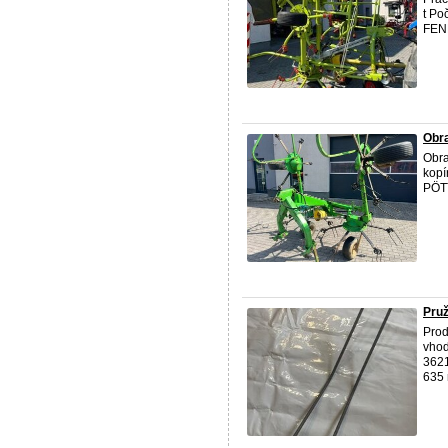
t Po
FEN
Obr
Obra
kopí
PÖT
Pruž
Prod
vhod
3621
635 