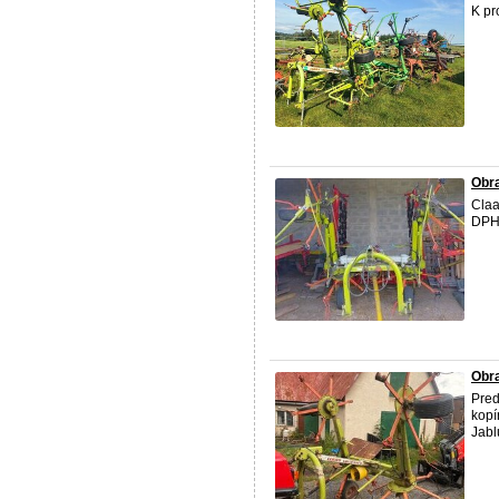
K pr
Obra
Claa
DPH
Obr
Pred
kopí
Jabl