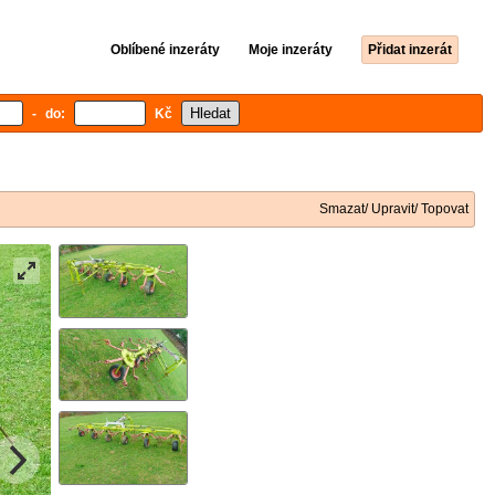
Oblíbené inzeráty
Moje inzeráty
Přidat inzerát
- do:
Kč
Smazat/ Upravit/ Topovat