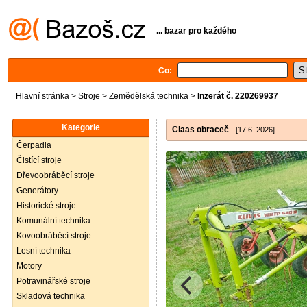
... bazar pro každého
Co:
Hlavní stránka
>
Stroje
>
Zemědělská technika
>
Inzerát č. 220269937
Kategorie
Claas obraceč
- [17.6. 2026]
Čerpadla
Čistící stroje
Dřevoobráběcí stroje
Generátory
Historické stroje
Komunální technika
Kovoobráběcí stroje
Lesní technika
Motory
Potravinářské stroje
Skladová technika