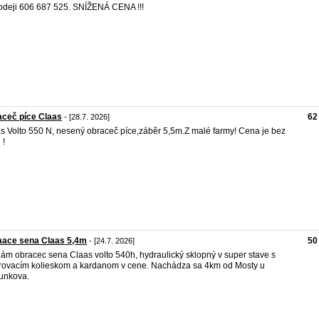
odeji 606 687 525. SNÍŽENÁ CENA !!!
ceč píce Claas
62
- [28.7. 2026]
s Volto 550 N, nesený obraceč píce,záběr 5,5m.Z malé farmy! Cena je bez
 !
aace sena Claas 5,4m
50
- [24.7. 2026]
ám obracec sena Claas volto 540h, hydraulický sklopný v super stave s
rovacím kolieskom a kardanom v cene. Nachádza sa 4km od Mosty u
unkova.