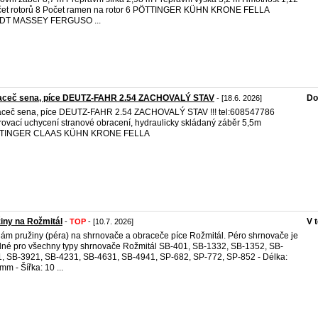
čet rotorů 8 Počet ramen na rotor 6 PÖTTINGER KÜHN KRONE FELLA
DT MASSEY FERGUSO ...
aceč sena, píce DEUTZ-FAHR 2.54 ZACHOVALÝ STAV
Do
- [18.6. 2026]
ceč sena, píce DEUTZ-FAHR 2.54 ZACHOVALÝ STAV !!! tel:608547786
rovací uchycení stranové obracení, hydraulicky skládaný záběr 5,5m
TINGER CLAAS KÜHN KRONE FELLA
iny na Rožmitál
V 
-
TOP
- [10.7. 2026]
ám pružiny (péra) na shrnovače a obraceče píce Rožmitál. Péro shrnovače je
né pro všechny typy shrnovače Rožmitál SB-401, SB-1332, SB-1352, SB-
, SB-3921, SB-4231, SB-4631, SB-4941, SP-682, SP-772, SP-852 - Délka:
mm - Šířka: 10 ...