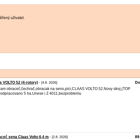
řený uživatel.
s VOLTO 52 (4-rotory)
Do
- [4.8. 2026]
am obraceč,čechrač,obracak na seno,píci,CLAAS VOLTO 52.Novy stroj,(TOP
)odpracovano 5 ha.Unese i Z 4011,bezproblemu
ceč sena Claas Volto 6,4 m
89
- [2.8. 2026]