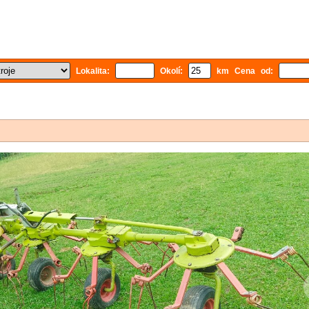
Lokalita:
Okolí:
km Cena od: