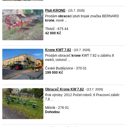
Pluh KRONE
- [15.7. 2026]
Prodám
obracec
í pluh trojak značka BERNARD
krone
, nové ...
Třebíč - 675 44
42 000 Kč
Krone KWT 7.82
- [15.7. 2026]
Prodám obraceč
krone
KWT 7.82 o záběru 8
metrů, celoroč ...
České Budějovice - 370 01
199 000 Kč
Obraceč Krone KW 7.82
- [13.7. 2026]
Rok výroby: 2012 Počet rotorů: 6 Pracovní záběr:
7,8 ...
Mělník - 276 01
Dohodou