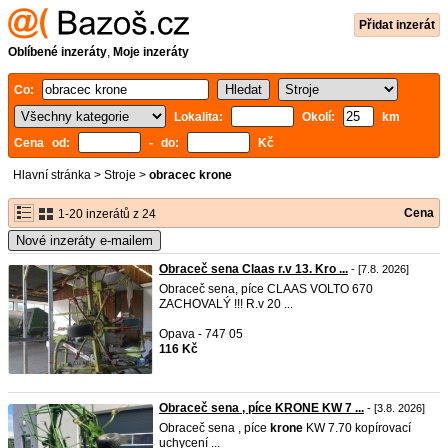
Přidat inzerát
Oblíbené inzeráty
,
Moje inzeráty
Co:
Lokalita:
Okolí:
km
Cena od:
- do:
Kč
Hlavní stránka
>
Stroje
>
obracec krone
Cena
1-20 inzerátů z 24
Nové inzeráty e-mailem
Obraceč sena Claas r.v 13. Kro ...
- [7.8. 2026]
Obraceč sena, píce CLAAS VOLTO 670
ZACHOVALÝ !!! R.v 20 ...
Opava - 747 05
116 Kč
Obraceč sena , píce KRONE KW 7 ...
- [3.8. 2026]
Obraceč sena , píce
krone
KW 7.70 kopírovací
uchycení ...