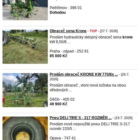
Pelhřimov - 396 01
Dohodou
Obraceč sena Krone
-
TOP
- [27.7. 2026]
Prodám hydraulicky sklopný obraceč sena
krone
kW 8,50/8 ...
Praha - západ - 252 81
85 000 Kč
Prodám obraceč KRONE KW 770/6x ...
- [26.7.
2026]
Prodám obraceč , vloni nová ložiska na obou
středových ...
Děčín - 405 02
49 900 Kč
Pneu DELI TIRE S - 317 ROZMĚR ...
- [19.7. 2026]
Prodám nové nepoužité pneu DELI TIRE S-317
rozměr 220/5 ...
Opava - 747 41