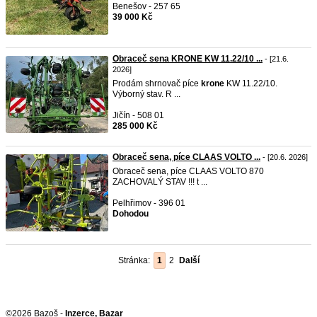
Benešov - 257 65
39 000 Kč
Obraceč sena KRONE KW 11.22/10 ...
- [21.6.
2026]
Prodám shrnovač píce
krone
KW 11.22/10.
Výborný stav. R ...
Jičín - 508 01
285 000 Kč
Obraceč sena, píce CLAAS VOLTO ...
- [20.6. 2026]
Obraceč sena, píce CLAAS VOLTO 870
ZACHOVALÝ STAV !!! t ...
Pelhřimov - 396 01
Dohodou
Stránka:
1
2
Další
©2026 Bazoš -
Inzerce, Bazar