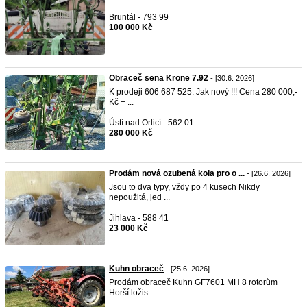
Bruntál - 793 99
100 000 Kč
Obraceč sena Krone 7.92
- [30.6. 2026]
K prodeji 606 687 525. Jak nový !!! Cena 280 000,-
Kč + ...
Ústí nad Orlicí - 562 01
280 000 Kč
Prodám nová ozubená kola pro o ...
- [26.6. 2026]
Jsou to dva typy, vždy po 4 kusech Nikdy
nepoužitá, jed ...
Jihlava - 588 41
23 000 Kč
Kuhn obraceč
- [25.6. 2026]
Prodám obraceč Kuhn GF7601 MH 8 rotorům
Horší ložis ...