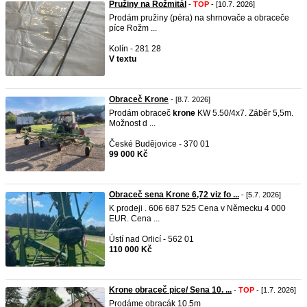
Pružiny na Rožmitál
-
TOP
- [10.7. 2026]
Prodám pružiny (péra) na shrnovače a obraceče
píce Rožm ...
Kolín - 281 28
V textu
Obraceč Krone
- [8.7. 2026]
Prodám obraceč
krone
KW 5.50/4x7. Záběr 5,5m.
Možnost d ...
České Budějovice - 370 01
99 000 Kč
Obraceč sena Krone 6,72 viz fo ...
- [5.7. 2026]
K prodeji . 606 687 525 Cena v Německu 4 000
EUR. Cena ...
Ústí nad Orlicí - 562 01
110 000 Kč
Krone obraceč pice/ Sena 10. ...
-
TOP
- [1.7. 2026]
Prodáme obracák 10.5m