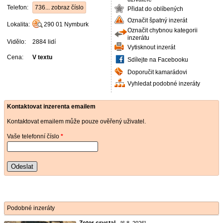
Telefon:
736... zobraz číslo
Přidat do oblíbených
Označit špatný inzerát
Lokalita:
290 01
Nymburk
Označit chybnou kategorii
inzerátu
Vidělo:
2884 lidí
Vytisknout inzerát
Cena:
V textu
Sdílejte na Facebooku
Doporučit kamarádovi
Vyhledat podobné inzeráty
Kontaktovat inzerenta emailem
Kontaktovat emailem může pouze ověřený uživatel.
Vaše telefonní číslo
*
Odeslat
Podobné inzeráty
Zetor crystal
- [6.8. 2026]