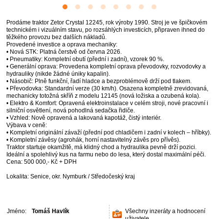
Prodáme traktor Zetor Crystal 12245, rok výroby 1990. Stroj je ve špičkovém
technickém i vizuálním stavu, po rozsáhlých investicích, připraven ihned do
těžkého provozu bez dalších nákladů.
Provedené investice a oprava mechaniky:
• Nová STK: Platná čerstvě od června 2026.
• Pneumatiky: Kompletní obutí (přední i zadní), vzorek 90 %.
• Generální oprava: Provedena kompletní oprava převodovky, rozvodovky a
hydrauliky (nikde žádné úniky kapalin).
• Násobič: Plně funkční, řadí hladce a bezproblémově drží pod tlakem.
• Převodovka: Standardní verze (30 km/h). Osazena kompletně zrevidovaná,
mechanicky totožná skříň z modelu 12145 (nová ložiska a ozubená kola).
• Elektro & Komfort: Opravená elektroinstalace v celém stroji, nové pracovní i
silniční osvětlení, nová pohodlná sedačka řidiče.
• Vzhled: Nově opravená a lakovaná kapotáž, čistý interiér.
Výbava v ceně:
• Kompletní originální závaží (přední pod chladičem i zadní v kolech – hříbky).
• Kompletní závěsy (agrohák, horní nastavitelný závěs pro přívěs).
Traktor startuje okamžitě, má klidný chod a hydraulika pevně drží pozici.
Ideální a spolehlivý kus na farmu nebo do lesa, který dostal maximální péči.
Cena: 500 000,- Kč + DPH
Lokalita: Senice, okr. Nymburk / Středočeský kraj
Jméno:
Tomáš Havlík
Všechny inzeráty a hodnocení
uživatele