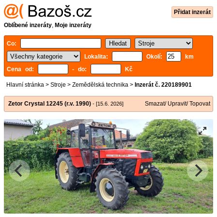
Přidat inzerát
Oblíbené inzeráty
,
Moje inzeráty
Co:
Lokalita:
Okolí:
km
Cena od:
- do:
Kč
Hlavní stránka
>
Stroje
>
Zemědělská technika
>
Inzerát č. 220189901
Zetor Crystal 12245 (r.v. 1990)
Smazat/ Upravit/ Topovat
- [15.6. 2026]