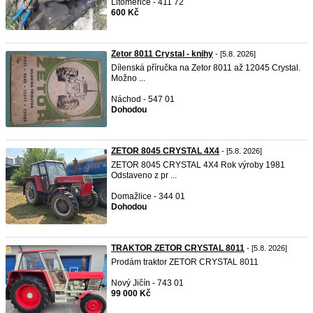
Litoměřice - 411 72
600 Kč
Zetor 8011 Crystal - knihy
- [5.8. 2026]
Dílenská příručka na Zetor 8011 až 12045 Crystal.
Možno ...
Náchod - 547 01
Dohodou
ZETOR 8045 CRYSTAL 4X4
- [5.8. 2026]
ZETOR 8045 CRYSTAL 4X4 Rok výroby 1981
Odstaveno z pr ...
Domažlice - 344 01
Dohodou
TRAKTOR ZETOR CRYSTAL 8011
- [5.8. 2026]
Prodám traktor ZETOR CRYSTAL 8011
Nový Jičín - 743 01
99 000 Kč