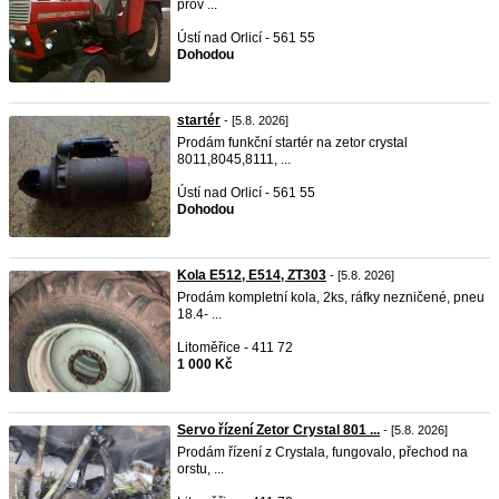
prov ...
Ústí nad Orlicí - 561 55
Dohodou
startér
- [5.8. 2026]
Prodám funkční startér na zetor crystal
8011,8045,8111, ...
Ústí nad Orlicí - 561 55
Dohodou
Kola E512, E514, ZT303
- [5.8. 2026]
Prodám kompletní kola, 2ks, ráfky nezničené, pneu
18.4- ...
Litoměřice - 411 72
1 000 Kč
Servo řízení Zetor Crystal 801 ...
- [5.8. 2026]
Prodám řízení z Crystala, fungovalo, přechod na
orstu, ...