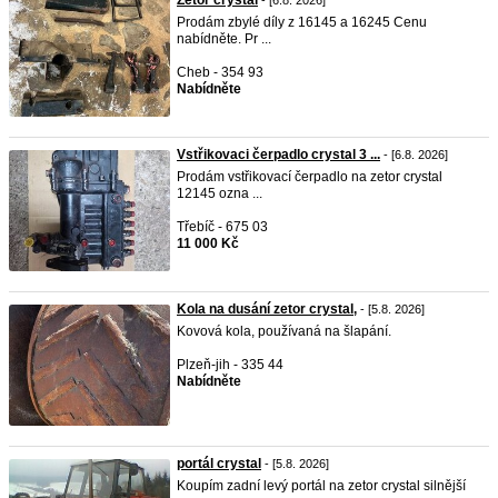
Prodám zbylé díly z 16145 a 16245 Cenu
nabídněte. Pr ...
Cheb - 354 93
Nabídněte
Vstřikovaci čerpadlo crystal 3 ...
- [6.8. 2026]
Prodám vstřikovací čerpadlo na zetor crystal
12145 ozna ...
Třebíč - 675 03
11 000 Kč
Kola na dusání zetor crystal,
- [5.8. 2026]
Kovová kola, používaná na šlapání.
Plzeň-jih - 335 44
Nabídněte
portál crystal
- [5.8. 2026]
Koupím zadní levý portál na zetor crystal silnější