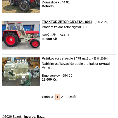
Domažlice - 344 01
Dohodou
TRAKTOR ZETOR CRYSTAL 8011
- [5.8. 2026]
Prodám traktor zetor crystal 8011
Nový Jičín - 743 01
99 000 Kč
Vstřikovací čerpadlo 2478 na Z ...
- [5.8. 2026]
Nabízím vstřikovací čerpadlo pro traktor
crystal
.
Vymě ...
Brno venkov - 594 55
12 000 Kč
Stránka:
1
2
3
Další
©2026 Bazoš -
Inzerce, Bazar