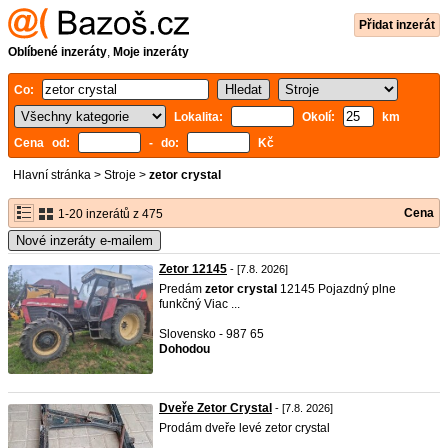
Přidat inzerát
Oblíbené inzeráty
,
Moje inzeráty
Co:
Lokalita:
Okolí:
km
Cena od:
- do:
Kč
Hlavní stránka
>
Stroje
>
zetor crystal
Cena
1-20 inzerátů z 475
Nové inzeráty e-mailem
Zetor 12145
- [7.8. 2026]
Predám
zetor
crystal
12145 Pojazdný plne
funkčný Viac ...
Slovensko - 987 65
Dohodou
Dveře Zetor Crystal
- [7.8. 2026]
Prodám dveře levé zetor crystal