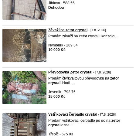
Jihlava - 588 56
Dohodou
Závaží na zetor crystal
- [7.8. 2026]
Prodám závaží na zetor crystal i konzolou.
Nymburk - 289 34
10 000 Kč
Převodovka Zetor crystal
- [7.8. 2026]
Prodám čtyřkvaltovou převodovku na
zetor
crystal
. Hodí ...
Jeseník - 793 76
15 000 Kč
Vstřikovaci čerpadlo crystal
- [7.8. 2026]
Prodam vstřikovaci čerpadlo po go na
zetor
crystal
ozna ...
Třebíč - 675 03