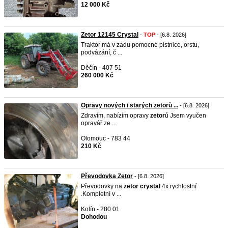
12 000 Kč
Zetor 12145 Crystal
-
TOP
- [6.8. 2026]
Traktor má v zadu pomocné pístnice, orstu,
podvázání, č ...
Děčín - 407 51
260 000 Kč
Opravy nových i starých zetorů ...
- [6.8. 2026]
Zdravím, nabízím opravy
zetor
ů Jsem vyučen
opravář ze ...
Olomouc - 783 44
210 Kč
Převodovka Zetor
- [6.8. 2026]
Převodovky na
zetor
crystal
4x rychlostní
.Kompletní v ...
Kolín - 280 01
Dohodou