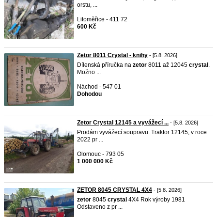
orstu, ...
Litoměřice - 411 72
600 Kč
Zetor 8011 Crystal - knihy
- [5.8. 2026]
Dílenská příručka na
zetor
8011 až 12045
crystal
.
Možno ...
Náchod - 547 01
Dohodou
Zetor Crystal 12145 a vyvážecí ...
- [5.8. 2026]
Prodám vyvážecí soupravu. Traktor 12145, v roce
2022 pr ...
Olomouc - 793 05
1 000 000 Kč
ZETOR 8045 CRYSTAL 4X4
- [5.8. 2026]
zetor
8045
crystal
4X4 Rok výroby 1981
Odstaveno z pr ...