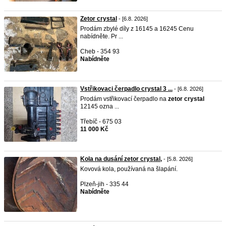
Zetor crystal
- [6.8. 2026]
Prodám zbylé díly z 16145 a 16245 Cenu
nabídněte. Pr ...
Cheb - 354 93
Nabídněte
Vstřikovaci čerpadlo crystal 3 ...
- [6.8. 2026]
Prodám vstřikovací čerpadlo na
zetor
crystal
12145 ozna ...
Třebíč - 675 03
11 000 Kč
Kola na dusání zetor crystal,
- [5.8. 2026]
Kovová kola, používaná na šlapání.
Plzeň-jih - 335 44
Nabídněte