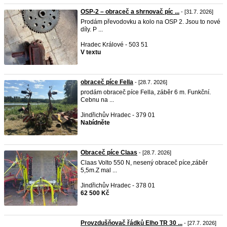
OSP-2 – obraceč a shrnovač píc ...
- [31.7. 2026]
Prodám převodovku a kolo na OSP 2. Jsou to nové
díly. P ...
Hradec Králové - 503 51
V textu
obraceč píce Fella
- [28.7. 2026]
prodám obraceč píce Fella, záběr 6 m. Funkční.
Cebnu na ...
Jindřichův Hradec - 379 01
Nabídněte
Obraceč píce Claas
- [28.7. 2026]
Claas Volto 550 N, nesený obraceč píce,záběr
5,5m.Z mal ...
Jindřichův Hradec - 378 01
62 500 Kč
Provzdušňovač řádků Elho TR 30 ...
- [27.7. 2026]