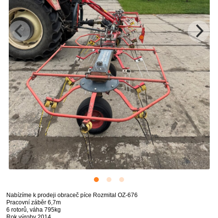
Nabízíme k prodeji obraceč píce Rozmital OZ-676
Pracovní záběr 6,7m
6 rotorů, váha 795kg
Rok výroby 2014