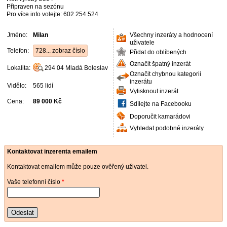
Připraven na sezónu
Pro více info volejte: 602 254 524
Jméno:
Milan
Všechny inzeráty a hodnocení
uživatele
Telefon:
728... zobraz číslo
Přidat do oblíbených
Označit špatný inzerát
Lokalita:
294 04
Mladá Boleslav
Označit chybnou kategorii
inzerátu
Vidělo:
565 lidí
Vytisknout inzerát
Cena:
89 000 Kč
Sdílejte na Facebooku
Doporučit kamarádovi
Vyhledat podobné inzeráty
Kontaktovat inzerenta emailem
Kontaktovat emailem může pouze ověřený uživatel.
Vaše telefonní číslo
*
Odeslat