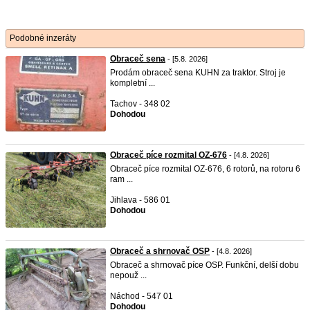
Podobné inzeráty
Obraceč sena
- [5.8. 2026]
Prodám obraceč sena KUHN za traktor. Stroj je
kompletní ...
Tachov - 348 02
Dohodou
Obraceč píce rozmital OZ-676
- [4.8. 2026]
Obraceč píce rozmital OZ-676, 6 rotorů, na rotoru 6
ram ...
Jihlava - 586 01
Dohodou
Obraceč a shrnovač OSP
- [4.8. 2026]
Obraceč a shrnovač píce OSP. Funkční, delší dobu
nepouž ...
Náchod - 547 01
Dohodou