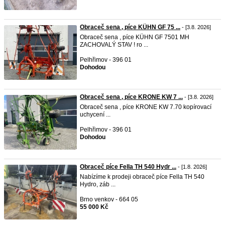
Obraceč sena , píce KÜHN GF 75 ...
- [3.8. 2026]
Obraceč sena , píce KÜHN GF 7501 MH
ZACHOVALÝ STAV ! ro ...
Pelhřimov - 396 01
Dohodou
Obraceč sena , píce KRONE KW 7 ...
- [3.8. 2026]
Obraceč sena , píce KRONE KW 7.70 kopírovací
uchycení ...
Pelhřimov - 396 01
Dohodou
Obraceč píce Fella TH 540 Hydr ...
- [1.8. 2026]
Nabízíme k prodeji obraceč píce Fella TH 540
Hydro, záb ...
Brno venkov - 664 05
55 000 Kč