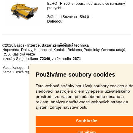
ELHO TR 300 je robustní obraceč píce navržený
pro rychl ...
Žďár nad Sázavou - 594 01
Dohodou
©2026 Bazoš -
Inzerce, Bazar Zemědělská technika
Nápověda
,
Dotazy
,
Hodnocení
,
Kontakt
,
Reklama
,
Podmínky
,
Ochrana údajů
,
RSS
,
Inzeráty Stroje celkem:
72349
, za 24 hodin:
2671
Mapa kategorií
,
Nejvyhledávanější výrazy
Země:
Česká republika
,
Slovensko
,
Polsko
,
Rakousko
Používáme soubory cookies
Tyto webové stránky používají soubory cookies a da
sledovací nástroje s cílem vylepšení uživatelského
prostředí, zobrazení přizpůsobeného obsahu a
reklam, analýzy návštěvnosti webových stránek a
zjištění zdroje návštěvnosti.
Souhlasím
Odmítám