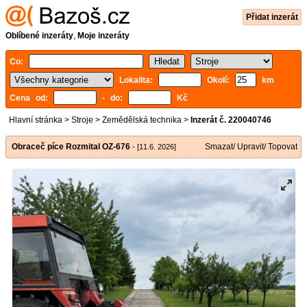
Přidat inzerát
Oblíbené inzeráty
,
Moje inzeráty
Co:
Lokalita:
Okolí:
km
Cena od:
- do:
Kč
Hlavní stránka
>
Stroje
>
Zemědělská technika
>
Inzerát č. 220040746
Obraceč píce Rozmital OZ-676
Smazat/ Upravit/ Topovat
- [11.6. 2026]