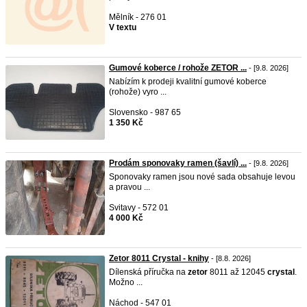
Mělník - 276 01
V textu
Gumové koberce / rohože ZETOR ...
- [9.8. 2026]
Nabízím k prodeji kvalitní gumové koberce
(rohože) vyro ...
Slovensko - 987 65
1 350 Kč
Prodám sponovaky ramen (šavlí) ...
- [9.8. 2026]
Sponovaky ramen jsou nové sada obsahuje levou
a pravou ...
Svitavy - 572 01
4 000 Kč
Zetor 8011 Crystal - knihy
- [8.8. 2026]
Dílenská příručka na
zetor
8011 až 12045
crystal
.
Možno ...
Náchod - 547 01