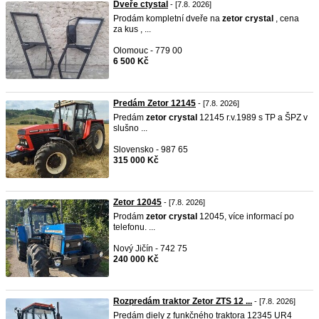
Dveře ctystal
- [7.8. 2026]
Prodám kompletní dveře na
zetor
crystal
, cena
za kus , ...
Olomouc - 779 00
6 500 Kč
Predám Zetor 12145
- [7.8. 2026]
Predám
zetor
crystal
12145 r.v.1989 s TP a ŠPZ v
slušno ...
Slovensko - 987 65
315 000 Kč
Zetor 12045
- [7.8. 2026]
Prodám
zetor
crystal
12045, více informací po
telefonu. ...
Nový Jičín - 742 75
240 000 Kč
Rozpredám traktor Zetor ZTS 12 ...
- [7.8. 2026]
Predám diely z funkčného traktora 12345 UR4