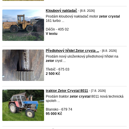
Kloubový nakladač
- [8.8. 2026]
Prodám kloubový nakladač motor
zetor
crystal
161 turbo ...
Děčín - 405 02
V textu
Předlohový hřidel Zetor crysta ...
- [8.8. 2026]
Prodám nový uloženkový předlohový hřidel na
zetor
cryst ...
Třebíč - 675 03
2 500 Kč
traktor Zetor Crystal 8011
- [7.8. 2026]
Prodám traktor
zetor
crystal
8011 nová technická
spoleh ...
Blansko - 679 74
95 000 Kč