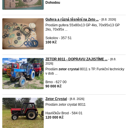
Dohodou
Gufera a různá těsnění na Zeto ...
- [8.8. 2026]
Prodám gufera 55x80x13 GP 4ks, 70x95x13 GP
2ks, 70x95x ...
Sokolov - 357 51
100 Kč
ZETOR 8011 - DOPRAVU ZAJISTÍME ...
- [8.8.
2026]
Prodám
zetor
crystal
8011 s TP. Funkční technicky
v dob ...
Brno - 627 00
90 000 Kč
Zetor Crystal
- [8.8. 2026]
Prodám zetor crystal 8011
Havlíčkův Brod - 584 01
120 000 Kč