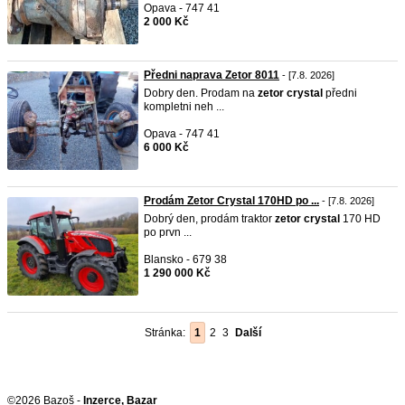
Opava - 747 41
2 000 Kč
Předni naprava Zetor 8011
- [7.8. 2026]
Dobry den. Prodam na
zetor
crystal
předni
kompletni neh ...
Opava - 747 41
6 000 Kč
Prodám Zetor Crystal 170HD po ...
- [7.8. 2026]
Dobrý den, prodám traktor
zetor
crystal
170 HD
po prvn ...
Blansko - 679 38
1 290 000 Kč
Stránka:
1
2
3
Další
©2026 Bazoš -
Inzerce, Bazar