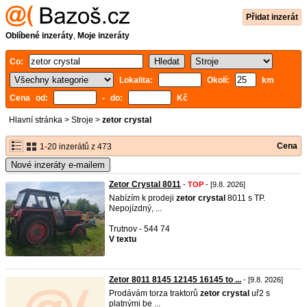
Přidat inzerát
Oblíbené inzeráty
,
Moje inzeráty
Co:
Lokalita:
Okolí:
km
Cena od:
- do:
Kč
Hlavní stránka
>
Stroje
>
zetor crystal
Cena
1-20 inzerátů z 473
Nové inzeráty e-mailem
Zetor Crystal 8011
-
TOP
- [9.8. 2026]
Nabízím k prodeji
zetor
crystal
8011 s TP.
Nepojízdný, ...
Trutnov - 544 74
V textu
Zetor 8011 8145 12145 16145 to ...
- [9.8. 2026]
Prodávám torza traktorů
zetor
crystal
uř2 s
platnými be ...