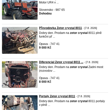
Motor UR4 v ...
Slovensko - 987 65
Dohodou
Převodovka Zetor crystal 8011
- [7.8. 2026]
Dobry den. Prodam na
zetor
crystal
8011 plně
funkčni př ...
Opava - 747 41
9 000 Kč
Diferencial Zetor crystal 8011 ...
- [7.8. 2026]
Dobry den. Prodam na
zetor
crystal
Zadni most
(rozvodov ...
Opava - 747 41
8 000 Kč
Portaly Zetor crystal 8011
- [7.8. 2026]
Dobry den. Prodam na
zetor
crystal
8011 portaly
v plně ...