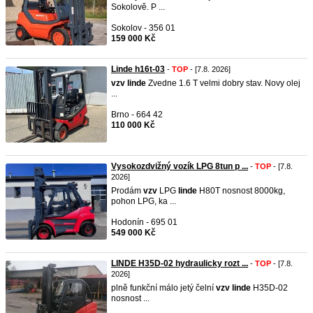
Sokolově. P ...
Sokolov - 356 01
159 000 Kč
Linde h16t-03
-
TOP
- [7.8. 2026]
vzv
linde
Zvedne 1.6 T velmi dobry stav. Novy olej
...
Brno - 664 42
110 000 Kč
Vysokozdvižný vozík LPG 8tun p ...
-
TOP
- [7.8.
2026]
Prodám
vzv
LPG
linde
H80T nosnost 8000kg,
pohon LPG, ka ...
Hodonín - 695 01
549 000 Kč
LINDE H35D-02 hydraulicky rozt ...
-
TOP
- [7.8.
2026]
plně funkční málo jetý čelní
vzv
linde
H35D-02
nosnost ...