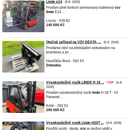
Linde e14
- [6.8. 2026]
Prodám plně funkcni servisovany bateriový
vzv
linde
E14 ...
Louny - 439 82
140 000 Kč
Otočné zařízení na VZV DESTA, ...
- [5.8. 2026]
Prodáme otoč na překlápění velkobeden na
brambory a jin ...
Havlíčkův Brod - 582 63
Dohodou
Vysokozdvižný vozík LINDE H 18 ...
-
TOP
- [4.8.
2026]
Prodám vysokozdvižný vozík
linde
H 18 T - 01
Paramet ...
Kolín - 282 01
295 000 Kč
Vysokozdvižný vozík Linde H20T ...
- [4.8. 2026]
Použitý vozík - desta.
vzv
je možno vidět v