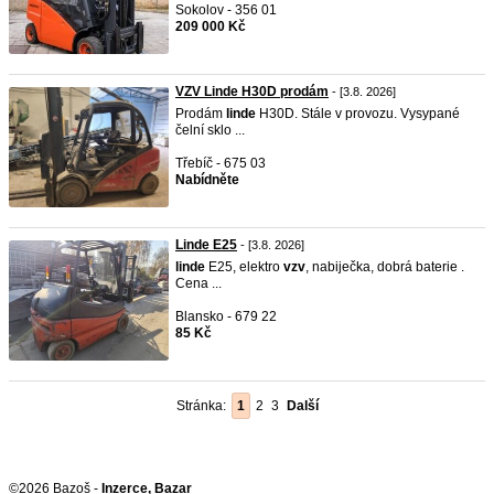
Sokolov - 356 01
209 000 Kč
VZV Linde H30D prodám
- [3.8. 2026]
Prodám
linde
H30D. Stále v provozu. Vysypané
čelní sklo ...
Třebíč - 675 03
Nabídněte
Linde E25
- [3.8. 2026]
linde
E25, elektro
vzv
, nabiječka, dobrá baterie .
Cena ...
Blansko - 679 22
85 Kč
Stránka:
1
2
3
Další
©2026 Bazoš -
Inzerce, Bazar