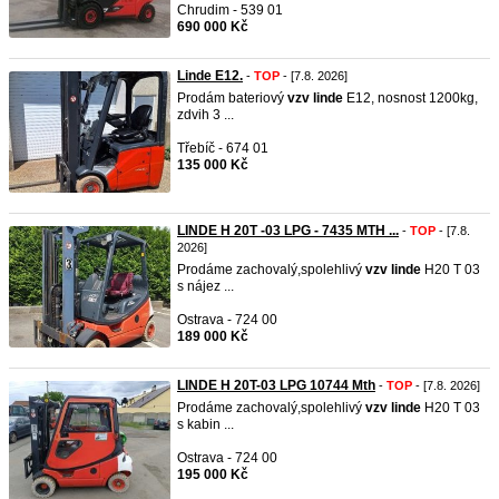
Chrudim - 539 01
690 000 Kč
Linde E12.
-
TOP
- [7.8. 2026]
Prodám bateriový
vzv
linde
E12, nosnost 1200kg,
zdvih 3 ...
Třebíč - 674 01
135 000 Kč
LINDE H 20T -03 LPG - 7435 MTH ...
-
TOP
- [7.8.
2026]
Prodáme zachovalý,spolehlivý
vzv
linde
H20 T 03
s nájez ...
Ostrava - 724 00
189 000 Kč
LINDE H 20T-03 LPG 10744 Mth
-
TOP
- [7.8. 2026]
Prodáme zachovalý,spolehlivý
vzv
linde
H20 T 03
s kabin ...
Ostrava - 724 00
195 000 Kč