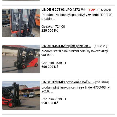
LINDE H 20T-03 LPG 4272 Mth
-
TOP
- [7.8. 2026]
Prodáme zachovalý,spolehlivý
vzv
linde
H20 T 03
s kabin ...
Ostrava - 724 00
229 000 Kč
LINDE H35D-02 triplex pozicion ...
- [7.8. 2026]
prodám starší plně funkční čelní vysokozdvižný
vozík li ...
Chrudim - 539 01
690 000 Kč
LINDE H70D-03 pozicionér, bočn ...
- [7.8. 2026]
prodám plně funkční čelní
vzv
linde
H70D-03 r.v.
2016, ...
Chrudim - 539 01
950 000 Kč