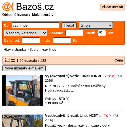
Přidat inzerát
Oblíbené inzeráty
,
Moje inzeráty
Co:
Lokalita:
Okolí:
km
Cena od:
- do:
Kč
Hlavní stránka
>
Stroje
>
vzv linde
Cena
1-20 inzerátů z 132
Nové inzeráty e-mailem
Vysokozdvižný vozík JUNGHEINRI ...
-
TOP
- [7.8.
2026]
NOSNOST 2.5 t. Boční posuv zavěšený,
Hydraulicky stav ...
Svitavy - 570 01
139 000 Kč
Vysokozdvižný vozík Linde H25T ...
-
TOP
- [7.8.
2026]
Použitý vozík - desta.
vzv
je možno vidět v