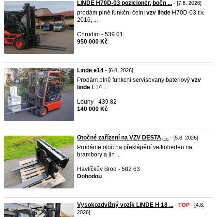
LINDE H70D-03 pozicionér, bočn ...
- [7.8. 2026]
prodám plně funkční čelní
vzv
linde
H70D-03 r.v.
2016, ...
Chrudim - 539 01
950 000 Kč
Linde e14
- [6.8. 2026]
Prodám plně funkcni servisovany bateriový
vzv
linde
E14 ...
Louny - 439 82
140 000 Kč
Otočné zařízení na VZV DESTA, ...
- [5.8. 2026]
Prodáme otoč na překlápění velkobeden na
brambory a jin ...
Havlíčkův Brod - 582 63
Dohodou
Vysokozdvižný vozík LINDE H 18 ...
-
TOP
- [4.8.
2026]