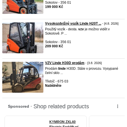
Sokolov - 356 01
199 000 Kč
Vysokozdvižný vozík Linde H20T ...
- [4.8. 2026]
Použitý vozík - desta.
vzv
je možno vidět v
Sokolově. P ...
Sokolov - 356 01
209 000 Kč
VZV Linde H30D prodám
- [3.8. 2026]
Prodám
linde
H30D. Stále v provozu. Vysypané
čelní sklo ...
Třebíč - 675 03
Nabídněte