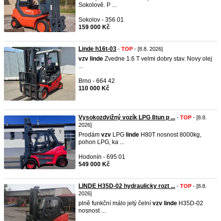
Sokolově. P ...
Sokolov - 356 01
159 000 Kč
Linde h16t-03
-
TOP
- [8.8. 2026]
vzv
linde
Zvedne 1.6 T velmi dobry stav. Novy olej
...
Brno - 664 42
110 000 Kč
Vysokozdvižný vozík LPG 8tun p ...
-
TOP
- [8.8.
2026]
Prodám
vzv
LPG
linde
H80T nosnost 8000kg,
pohon LPG, ka ...
Hodonín - 695 01
549 000 Kč
LINDE H35D-02 hydraulicky rozt ...
-
TOP
- [8.8.
2026]
plně funkční málo jetý čelní
vzv
linde
H35D-02
nosnost ...