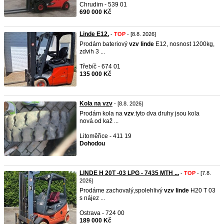
Chrudim - 539 01
690 000 Kč
Linde E12.
-
TOP
- [8.8. 2026]
Prodám bateriový
vzv
linde
E12, nosnost 1200kg,
zdvih 3 ...
Třebíč - 674 01
135 000 Kč
Kola na vzv
- [8.8. 2026]
Prodám kola na
vzv
.tyto dva druhy jsou kola
nová.od kaž ...
Litoměřice - 411 19
Dohodou
LINDE H 20T -03 LPG - 7435 MTH ...
-
TOP
- [7.8.
2026]
Prodáme zachovalý,spolehlivý
vzv
linde
H20 T 03
s nájez ...
Ostrava - 724 00
189 000 Kč