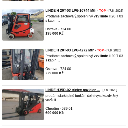
LINDE H 20T-03 LPG 10744 Mth
-
TOP
- [7.8. 2026]
Prodáme zachovalý,spolehlivý
vzv
linde
H20 T 03
s kabin ...
Ostrava - 724 00
195 000 Kč
LINDE H 20T-03 LPG 4272 Mth
-
TOP
- [7.8. 2026]
Prodáme zachovalý,spolehlivý
vzv
linde
H20 T 03
s kabin ...
Ostrava - 724 00
229 000 Kč
LINDE H35D-02 triplex pozicion ...
- [7.8. 2026]
prodám starší plně funkční čelní vysokozdvižný
vozík li ...
Chrudim - 539 01
690 000 Kč