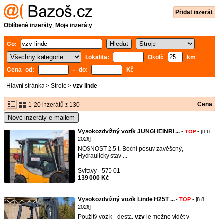
Přidat inzerát
Oblíbené inzeráty
,
Moje inzeráty
Co:
Lokalita:
Okolí:
km
Cena od:
- do:
Kč
Hlavní stránka
>
Stroje
>
vzv linde
Cena
1-20 inzerátů z 130
Nové inzeráty e-mailem
Vysokozdvižný vozík JUNGHEINRI ...
-
TOP
- [8.8.
2026]
NOSNOST 2.5 t. Boční posuv zavěšený,
Hydraulicky stav ...
Svitavy - 570 01
139 000 Kč
Vysokozdvižný vozík Linde H25T ...
-
TOP
- [8.8.
2026]
Použitý vozík - desta.
vzv
je možno vidět v