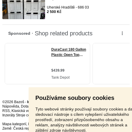
Uherské Hradiště - 686 03
2 500 Kč
Používáme soubory cookies
©2026 Bazoš -
Inzerce, Bazar
Nápověda
,
Dotazy
,
Hodnocení
,
Kontakt
,
Reklama
,
Podmínky
,
Ochrana údajů
,
Tyto webové stránky používají soubory cookies a da
RSS
,
sledovací nástroje s cílem vylepšení uživatelského
Inzeráty Stroje celkem:
72404
, za 24 hodin:
2717
prostředí, zobrazení přizpůsobeného obsahu a
Mapa kategorií
,
Nejvyhledávanější výrazy
reklam, analýzy návštěvnosti webových stránek a
Země:
Česká republika
,
Slovensko
,
Polsko
,
Rakousko
zjištění zdroje návštěvnosti.