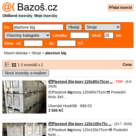
Přidat inzerát
Oblíbené inzeráty
,
Moje inzeráty
Co:
Lokalita:
Okolí:
km
Cena od:
- do:
Kč
Hlavní stránka
>
Stroje
>
plastove big
Cena
1-2 inzerátů z 2
Nové inzeráty e-mailem
📦Plastové Big boxy 120x80x75cm ...
-
TOP
- [4.8.
2026]
📦Plastové
big
boxy 120x80x75cm ❗️❗️❗️ Poslední
kusy. 👍A ...
Uherské Hradiště - 686 03
3 500 Kč
📦Plastové Big boxy 120x100x75c ...
- [23.7. 2026]
📦Plastové
big
boxy 120x100x75cm ❗️❗️❗️ Poslední
kusy. ...