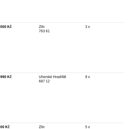
 000 Kč
Zlín
3 x
763 61
 990 Kč
Uherské Hradiště
9 x
687 12
000 Kč
Zlín
5 x