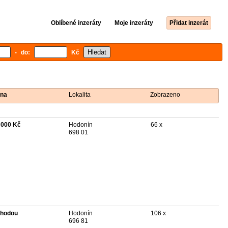
Oblíbené inzeráty
Moje inzeráty
Přidat inzerát
- do:
Kč
na
Lokalita
Zobrazeno
 000 Kč
Hodonín
66 x
698 01
hodou
Hodonín
106 x
696 81