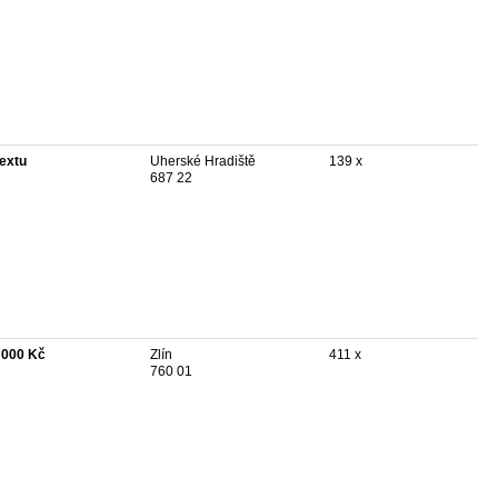
textu
Uherské Hradiště
139 x
687 22
 000 Kč
Zlín
411 x
760 01