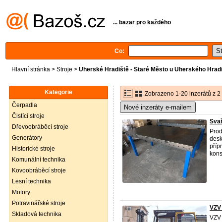
... bazar pro každého
Co:
Hlavní stránka
>
Stroje
>
Uherské Hradiště - Staré Město u Uherského Hradi
Kategorie
Zobrazeno 1-20 inzerátů z 2
Čerpadla
Nové inzeráty e-mailem
Čistící stroje
Svař
Dřevoobráběcí stroje
Prod
Generátory
desk
příp
Historické stroje
konst
Komunální technika
Kovoobráběcí stroje
Lesní technika
Motory
Potravinářské stroje
VZV
Skladová technika
VZV 