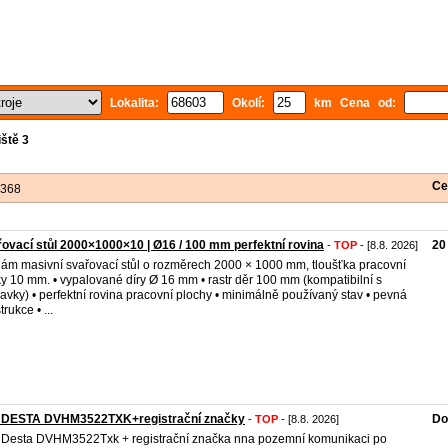
Lokalita:
Okolí:
km Cena od:
ště 3
Ce
 368
ovací stůl 2000×1000×10 | Ø16 / 100 mm perfektní rovina
20
-
TOP
- [8.8. 2026]
ám masivní svařovací stůl o rozměrech 2000 × 1000 mm, tloušťka pracovní
y 10 mm. • vypalované díry Ø 16 mm • rastr děr 100 mm (kompatibilní s
ravky) • perfektní rovina pracovní plochy • minimálně používaný stav • pevná
rukce • ...
 DESTA DVHM3522TXK+registrační značky
Do
-
TOP
- [8.8. 2026]
Desta DVHM3522Txk + registrační značka nna pozemní komunikaci po