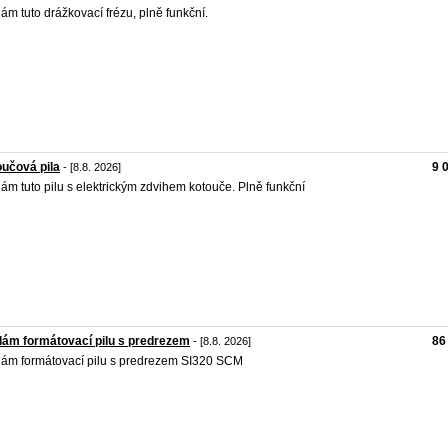
ám tuto drážkovací frézu, plně funkční.
učová pila
9 
- [8.8. 2026]
ám tuto pilu s elektrickým zdvihem kotouče. Plně funkční
ám formátovací pilu s predrezem
86
- [8.8. 2026]
ám formátovací pilu s predrezem SI320 SCM