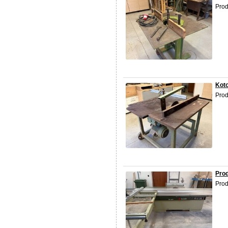
Prod
Koto
Prod
Prod
Prod