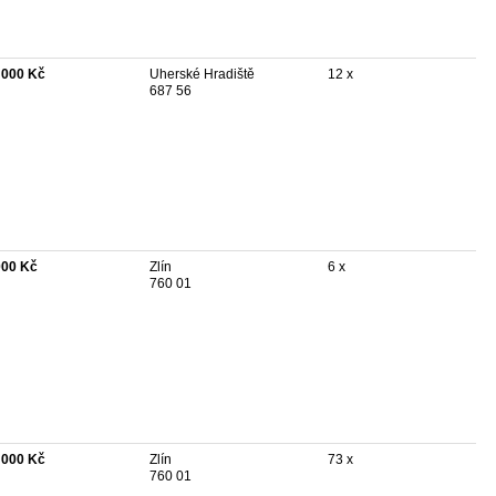
 000 Kč
Uherské Hradiště
12 x
687 56
000 Kč
Zlín
6 x
760 01
 000 Kč
Zlín
73 x
760 01