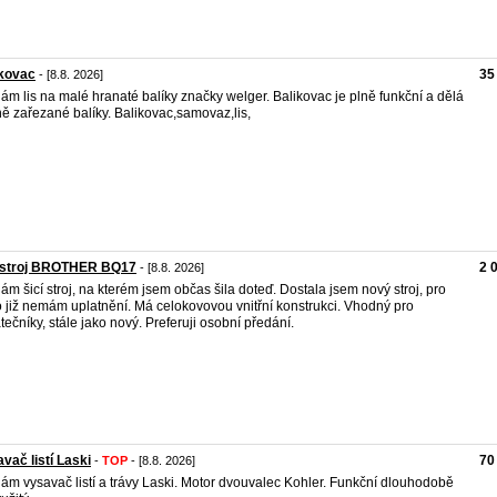
ikovac
35
- [8.8. 2026]
ám lis na malé hranaté balíky značky welger. Balikovac je plně funkční a dělá
ě zařezané balíky. Balikovac,samovaz,lis,
í stroj BROTHER BQ17
2 
- [8.8. 2026]
ám šicí stroj, na kterém jsem občas šila doteď. Dostala jsem nový stroj, pro
o již nemám uplatnění. Má celokovovou vnitřní konstrukci. Vhodný pro
tečníky, stále jako nový. Preferuji osobní předání.
vač listí Laski
70
-
TOP
- [8.8. 2026]
ám vysavač listí a trávy Laski. Motor dvouvalec Kohler. Funkční dlouhodobě