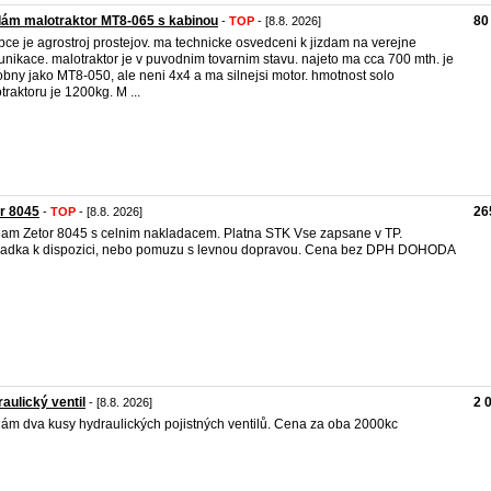
ám malotraktor MT8-065 s kabinou
80
-
TOP
- [8.8. 2026]
bce je agrostroj prostejov. ma technicke osvedceni k jizdam na verejne
nikace. malotraktor je v puvodnim tovarnim stavu. najeto ma cca 700 mth. je
bny jako MT8-050, ale neni 4x4 a ma silnejsi motor. hmotnost solo
traktoru je 1200kg. M ...
r 8045
26
-
TOP
- [8.8. 2026]
am Zetor 8045 s celnim nakladacem. Platna STK Vse zapsane v TP.
adka k dispozici, nebo pomuzu s levnou dopravou. Cena bez DPH DOHODA
aulický ventil
2 
- [8.8. 2026]
ám dva kusy hydraulických pojistných ventilů. Cena za oba 2000kc