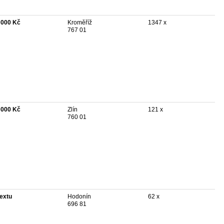
 000 Kč
Kroměříž
1347 x
767 01
 000 Kč
Zlín
121 x
760 01
textu
Hodonín
62 x
696 81