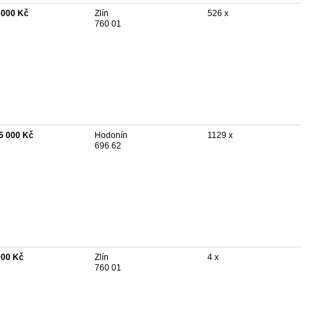
 000 Kč
Zlín
526 x
760 01
5 000 Kč
Hodonín
1129 x
696 62
000 Kč
Zlín
4 x
760 01