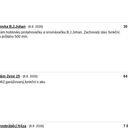
lovka B.J.Johan
30
- [8.8. 2026]
ám hoblovku protahovačku a srovnávačku B.J.Johan. Zachovalý stav, funkční.
a průtahu 500 mm.
dám Zetor 25
64
- [8.8. 2026]
1962,garážovaný,funkční s aku
oobráběcí fréza
7 
- [8.8. 2026]