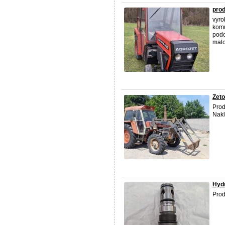
prod
vyro
komu
podo
malo
Zeto
Prod
Nakl
Hydr
Prod