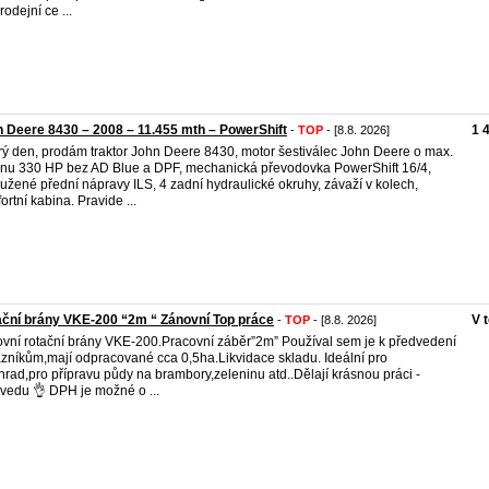
rodejní ce ...
 Deere 8430 – 2008 – 11.455 mth – PowerShift
1 
-
TOP
- [8.8. 2026]
ý den, prodám traktor John Deere 8430, motor šestiválec John Deere o max.
nu 330 HP bez AD Blue a DPF, mechanická převodovka PowerShift 16/4,
užené přední nápravy ILS, 4 zadní hydraulické okruhy, závaží v kolech,
ortní kabina. Pravide ...
ční brány VKE-200 “2m “ Zánovní Top práce
V 
-
TOP
- [8.8. 2026]
vní rotační brány VKE-200.Pracovní záběr”2m” Používal sem je k předvedení
zníkům,mají odpracované cca 0,5ha.Likvidace skladu. Ideální pro
hrad,pro přípravu půdy na brambory,zeleninu atd..Dělají krásnou práci -
vedu 👌 DPH je možné o ...