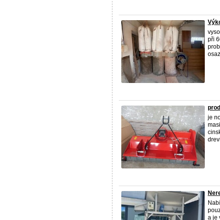
Výko
vyso
při 
prob
osaz
prod
je n
masi
cins
drevi
Nere
Nabí
pouz
a je