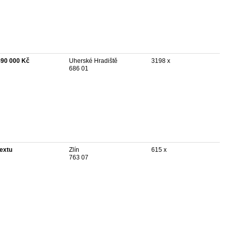
490 000 Kč
Uherské Hradiště
3198 x
686 01
textu
Zlín
615 x
763 07