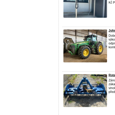
Kč P
John
Dobr
výko
odpr
komf
Rota
Záno
záka
vino
před