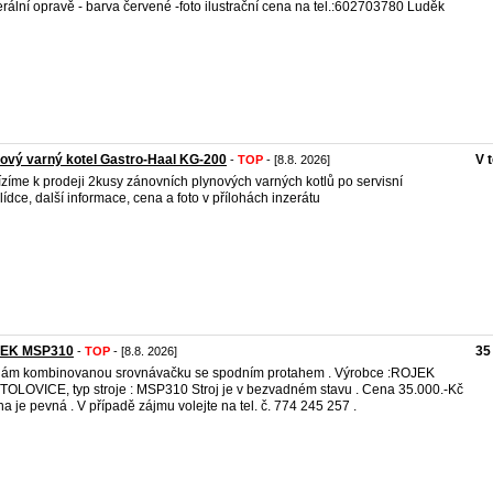
rální opravě - barva červené -foto ilustrační cena na tel.:602703780 Luděk
ový varný kotel Gastro-Haal KG-200
V 
-
TOP
- [8.8. 2026]
zíme k prodeji 2kusy zánovních plynových varných kotlů po servisní
lídce, další informace, cena a foto v přílohách inzerátu
EK MSP310
35
-
TOP
- [8.8. 2026]
ám kombinovanou srovnávačku se spodním protahem . Výrobce :ROJEK
OLOVICE, typ stroje : MSP310 Stroj je v bezvadném stavu . Cena 35.000.-Kč
na je pevná . V případě zájmu volejte na tel. č. 774 245 257 .