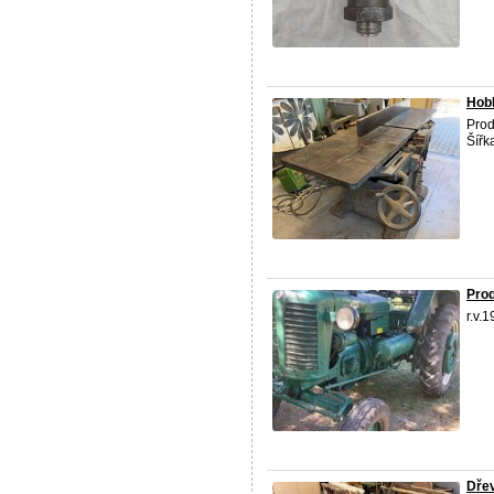
Hob
Prod
Šířk
Pro
r.v.
Dřev