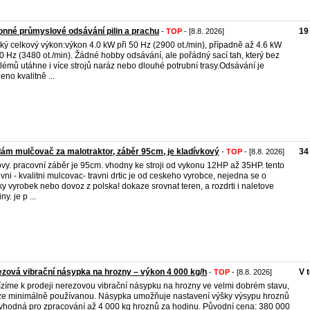
nné průmyslové odsávání pilin a prachu
19
-
TOP
- [8.8. 2026]
ký celkový výkon:výkon 4.0 kW při 50 Hz (2900 ot./min), případně až 4.6 kW
60 Hz (3480 ot./min). Žádné hobby odsávání, ale pořádný sací tah, který bez
lémů utáhne i více strojů naráz nebo dlouhé potrubní trasy.Odsávání je
eno kvalitně ...
ám mulčovač za malotraktor, záběr 95cm, je kladívkový
34
-
TOP
- [8.8. 2026]
ovy. pracovní záběr je 95cm. vhodny ke stroji od vykonu 12HP až 35HP. tento
vni - kvalitni mulcovac- travni drtic je od ceskeho vyrobce, nejedna se o
ky vyrobek nebo dovoz z polska! dokaze srovnat teren, a rozdrti i naletove
ny. je p ...
zová vibrační násypka na hrozny – výkon 4 000 kg/h
V 
-
TOP
- [8.8. 2026]
zíme k prodeji nerezovou vibrační násypku na hrozny ve velmi dobrém stavu,
e minimálně používanou. Násypka umožňuje nastavení výšky výsypu hroznů
 vhodná pro zpracování až 4 000 kg hroznů za hodinu. Původní cena: 380 000