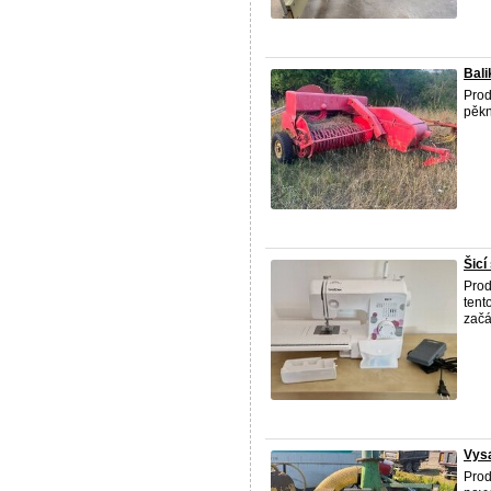
Bal
Prod
pěkn
Šic
Prod
tent
začá
Vysa
Prod