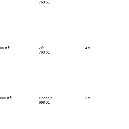
763 61
000 Kč
Zlín
4 x
763 61
 000 Kč
Hodonín
3 x
698 01