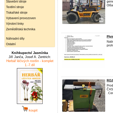
Stavební stroje
gene
Olša
Textilní stroje
Tiskařské stroje
Vybavení provozoven
Výrobní linky
Zemědělská technika
Plyn
Náhradní díly
Nabí
Ostatní
proh
Knihkupectví Jasmínka
Jiří Janča, Josef A. Zentrich:
Herbář léčivých rostlin - komplet
1.-7.díl
ROJ
Prod
ČAST
. Ce
koupit