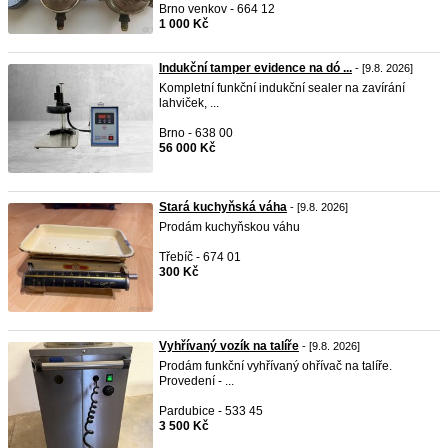
Brno venkov - 664 12
1 000 Kč
Indukční tamper evidence na dó ...
- [9.8. 2026]
Kompletní funkční indukční sealer na zavírání
lahviček, ...
Brno - 638 00
56 000 Kč
Stará kuchyňská váha
- [9.8. 2026]
Prodám kuchyňskou váhu
Třebíč - 674 01
300 Kč
Vyhřívaný vozík na talíře
- [9.8. 2026]
Prodám funkční vyhřívaný ohřívač na talíře.
Provedení - ...
Pardubice - 533 45
3 500 Kč