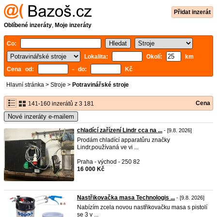
Přidat inzerát
Oblíbené inzeráty
,
Moje inzeráty
Co:
Lokalita:
Okolí:
km
Cena od:
- do:
Kč
Hlavní stránka
>
Stroje
>
Potravinářské stroje
Cena
141-160 inzerátů z 3 181
Nové inzeráty e-mailem
chladící zařízení Lindr cca na ...
- [9.8. 2026]
Prodám chladící apparatůru značky
Lindr,používaná ve vi ...
Praha - východ - 250 82
16 000 Kč
Nastřikovačka masa Technologis ...
- [9.8. 2026]
Nabízím zcela novou nastřikovačku masa s pistolí
se 3 v ...