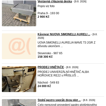
Vestavná chlazená deska
- [9.8. 2026]
Popis viz foto
Praha 9 - 193 00
2 900 Kč
Kávovar NUOVA SIMONELLI AURELI ...
- [9.8.
2026]
UOVA SIMONELLI AURELIA WAVE T3 2GR Z
dôvodu ukončeni ...
Slovensko - 987 65
158 300 Kč
PRODEJ HNĚTAČE
- [8.8. 2026]
PRODEJ UNIVERZÁLNÍ HNĚTAČ ALBA
HOŘOVICE RE22 s PŘISLUŠ ...
Náchod - 549 83
24 000 Kč
Stolní gastro sporák dvou plot ...
- [8.8. 2026]
Celo nerezové provedení gastro plotýnkového