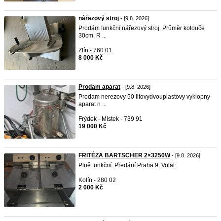
nářezový stroj
- [9.8. 2026]
Prodám funkční nářezový stroj. Průměr kotouče
30cm. R ...
Zlín - 760 01
8 000 Kč
Prodam aparat
- [9.8. 2026]
Prodam nerezovy 50 litovydvouplastovy vyklopny
aparat n ...
Frýdek - Místek - 739 91
19 000 Kč
FRITÉZA BARTSCHER 2×3250W
- [9.8. 2026]
Plně funkční. Předání Praha 9. Volat.
Kolín - 280 02
2 000 Kč