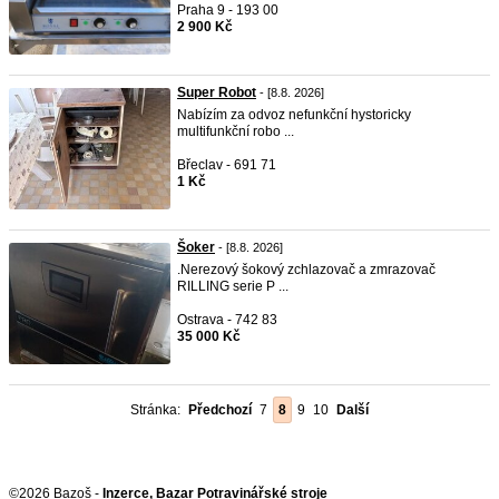
Praha 9 - 193 00
2 900 Kč
Super Robot
- [8.8. 2026]
Nabízím za odvoz nefunkční hystoricky
multifunkční robo ...
Břeclav - 691 71
1 Kč
Šoker
- [8.8. 2026]
.Nerezový šokový zchlazovač a zmrazovač
RILLING serie P ...
Ostrava - 742 83
35 000 Kč
Stránka:
Předchozí
7
8
9
10
Další
©2026 Bazoš -
Inzerce, Bazar Potravinářské stroje