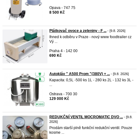
Opava - 747 75
8 500 Kč
Plátkovač ovoce a zeleniny - F ...
- [9.8. 2026]
Ihned k odběru v Praze - nový www foodtrailer cz
Vý ...
Praha 4 - 142 00
690 Kč
Autokláv " A500 Prom "(380V) + ...
- [9.8. 2026]
Kapacita: 0,5L -500 ks 1L - 280 ks 2L - 132 ks 3L -
...
Ostrava - 700 30
129 000 Kč
REDUKČNÍ VENTIL MOCROMATIC DVO ...
- [9.8.
2026]
Prodám starší plně funkční redukční ventil. Pouze
kosme ...