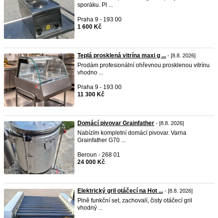
sporáku. Pl ...
Praha 9 - 193 00
1 600 Kč
Teplá prosklená vitrína maxi g ...
- [8.8. 2026]
Prodám profesionální ohřevnou prosklenou vitrínu
vhodno ...
Praha 9 - 193 00
11 300 Kč
Domácí pivovar Grainfather
- [8.8. 2026]
Nabízím kompletní domácí pivovar. Varna
Grainfather G70 ...
Beroun - 268 01
24 000 Kč
Elektrický gril otáčecí na Hot ...
- [8.8. 2026]
Plně funkční set, zachovalí, čisty otáčecí gril
vhodný ...