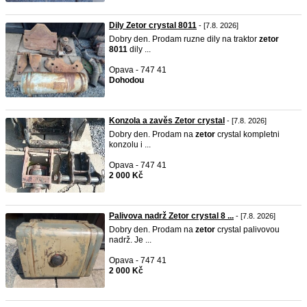
Dily Zetor crystal 8011
- [7.8. 2026]
Dobry den. Prodam ruzne dily na traktor
zetor
8011
dily ...
Opava - 747 41
Dohodou
Konzola a zavěs Zetor crystal
- [7.8. 2026]
Dobry den. Prodam na
zetor
crystal kompletni
konzolu i ...
Opava - 747 41
2 000 Kč
Palivova nadrž Zetor crystal 8 ...
- [7.8. 2026]
Dobry den. Prodam na
zetor
crystal palivovou
nadrž. Je ...
Opava - 747 41
2 000 Kč