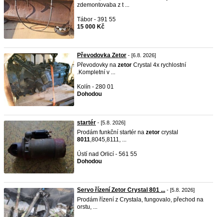
zdemontovaba z t ...
Tábor - 391 55
15 000 Kč
Převodovka Zetor
- [6.8. 2026]
Převodovky na
zetor
Crystal 4x rychlostní
.Kompletní v ...
Kolín - 280 01
Dohodou
startér
- [5.8. 2026]
Prodám funkční startér na
zetor
crystal
8011
,8045,8111, ...
Ústí nad Orlicí - 561 55
Dohodou
Servo řízení Zetor Crystal 801 ...
- [5.8. 2026]
Prodám řízení z Crystala, fungovalo, přechod na
orstu, ...