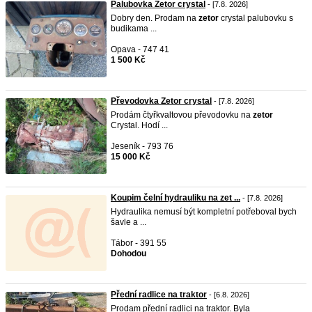
Palubovka Zetor crystal
- [7.8. 2026]
Dobry den. Prodam na
zetor
crystal palubovku s
budikama ...
Opava - 747 41
1 500 Kč
Převodovka Zetor crystal
- [7.8. 2026]
Prodám čtyřkvaltovou převodovku na
zetor
Crystal. Hodí ...
Jeseník - 793 76
15 000 Kč
Koupim čelní hydrauliku na zet ...
- [7.8. 2026]
Hydraulika nemusí být kompletní potřeboval bych
šavle a ...
Tábor - 391 55
Dohodou
Přední radlice na traktor
- [6.8. 2026]
Prodam přední radlici na traktor. Byla