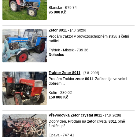
Blansko - 679 74
95 000 Kč
Zetor 8011
- [7.8. 2026]
Prodám traktor v provozoschopném stavu s čelní
radlici ...
Frýdek - Místek - 739 36
Dohodou
Traktor Zetor 8011
- [7.8. 2026]
Prodám Traktor
zetor
8011
. Zařízení je ve velmi
dobrém ...
Kolín - 280 02
150 000 Kč
Převodovka Zetor crystal 8011
- [7.8. 2026]
Dobry den. Prodam na
zetor
crystal
8011
plně
funkčni př ...
Opava - 747 41