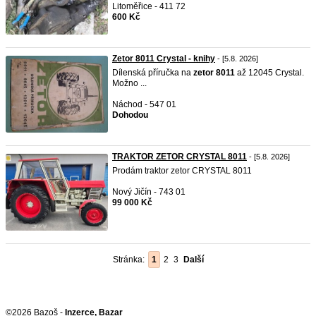
Litoměřice - 411 72
600 Kč
Zetor 8011 Crystal - knihy
- [5.8. 2026]
Dílenská příručka na
zetor
8011
až 12045 Crystal.
Možno ...
Náchod - 547 01
Dohodou
TRAKTOR ZETOR CRYSTAL 8011
- [5.8. 2026]
Prodám traktor zetor CRYSTAL 8011
Nový Jičín - 743 01
99 000 Kč
Stránka:
1
2
3
Další
©2026 Bazoš -
Inzerce, Bazar