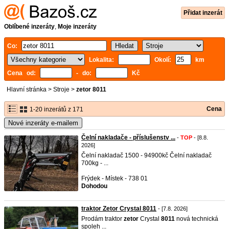
Přidat inzerát
Oblíbené inzeráty
,
Moje inzeráty
Co:
Lokalita:
Okolí:
km
Cena od:
- do:
Kč
Hlavní stránka
>
Stroje
>
zetor 8011
Cena
1-20 inzerátů z 171
Nové inzeráty e-mailem
Čelní nakladače - příslušenstv ...
-
TOP
- [8.8.
2026]
Čelní nakladač 1500 - 94900kč Čelní nakladač
700kg - ...
Frýdek - Místek - 738 01
Dohodou
traktor Zetor Crystal 8011
- [7.8. 2026]
Prodám traktor
zetor
Crystal
8011
nová technická
spoleh ...