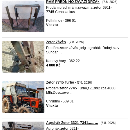
RAM PŘEDNÍHO ZÁVAŽÍ DRZAk
- [7.8. 2026]
Prodám přední rám závaží na
zetor
6911-
7745
.Cena za kus ...
Pelhřimov - 396 01
V textu
Zetor Závěs
- [7.8. 2026]
Prodám
zetor
závěs ,orig. agrohák. Dobrý stav .
Sundan ...
Karlovy Vary - 362 22
4 000 Kč
Zetor 7745 Turbo
- [7.8. 2026]
Prodam
zetor
7745
Turbo,r.v.1992 cca 4000
Mth.Dovozove ...
Chrudim - 539 01
V textu
Agrohák Zetor 3321-7341....... ...
- [6.8. 2026]
Agrohák
zetor
5211-