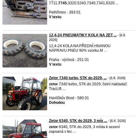
7711,
7745
,3320,5340,7340,7341,6320 ...
Pelhřimov - 393 01
V textu
12,4-24 PNEUMATIKY KOLA NA ZET ...
- [6.8.
2026]
12,4-24 KOLA NA PŘEDNÍ HNANOU
NÁPRAVU.PNEU 90% vzorku.M ...
Praha - východ - 251 01
V textu
Zetor 7340 turbo, STK do 2029, ...
- [6.8. 2026]
zetor
7340 turbo, STK do 2029, čelní nakladač
TracLift ...
Havlíčkův Brod - 580 01
Dohodou
Zetor 6340, STK do 2029, 3 mís ...
- [6.8. 2026]
zetor
6340, STK do 2029, 3 místa k sezení
zapsaná v tec ...