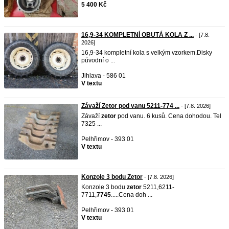
5 400 Kč
16,9-34 KOMPLETNÍ OBUTÁ KOLA Z ...
- [7.8.
2026]
16,9-34 kompletní kola s velkým vzorkem.Disky
původní o ...
Jihlava - 586 01
V textu
Závaží Zetor pod vanu 5211-774 ...
- [7.8. 2026]
Závaží
zetor
pod vanu. 6 kusů. Cena dohodou. Tel
7325 ...
Pelhřimov - 393 01
V textu
Konzole 3 bodu Zetor
- [7.8. 2026]
Konzole 3 bodu
zetor
5211,6211-
7711,
7745
.....Cena doh ...
Pelhřimov - 393 01
V textu