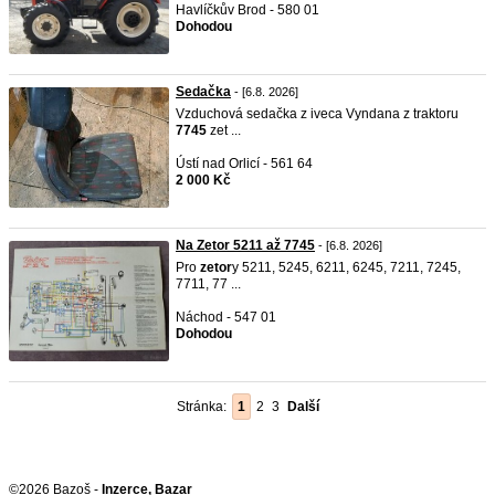
Havlíčkův Brod - 580 01
Dohodou
Sedačka
- [6.8. 2026]
Vzduchová sedačka z iveca Vyndana z traktoru
7745
zet ...
Ústí nad Orlicí - 561 64
2 000 Kč
Na Zetor 5211 až 7745
- [6.8. 2026]
Pro
zetor
y 5211, 5245, 6211, 6245, 7211, 7245,
7711, 77 ...
Náchod - 547 01
Dohodou
Stránka:
1
2
3
Další
©2026 Bazoš -
Inzerce, Bazar