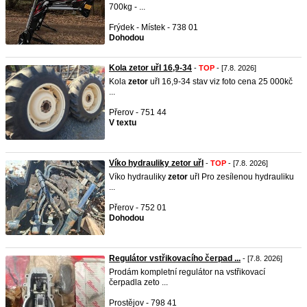
700kg - ...
Frýdek - Místek - 738 01
Dohodou
Kola zetor uřI 16,9-34
-
TOP
- [7.8. 2026]
Kola
zetor
uřI 16,9-34 stav viz foto cena 25 000kč
...
Přerov - 751 44
V textu
Víko hydrauliky zetor uřI
-
TOP
- [7.8. 2026]
Víko hydrauliky
zetor
uřI Pro zesílenou hydrauliku
...
Přerov - 752 01
Dohodou
Regulátor vstřikovacího čerpad ...
- [7.8. 2026]
Prodám kompletní regulátor na vstřikovací
čerpadla zeto ...
Prostějov - 798 41