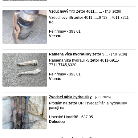
Vzduchový filtr Zetor 4011.... ...
- [7.8. 2026]
Vzduchový filtr
zetor
4011.......6718....7011,7211
Ko ...
Pelhřimov - 393 01
V textu
Ramena víka hydrauliky zetor 5 ...
- [7.8. 2026]
Ramena víka hydrauliky
zetor
4011-6911-
7711,
7745
,6320.. ...
Pelhřimov - 393 01
V textu
Zvedací táhla hydrauliky
- [7.8. 2026]
Prodám na
zetor
UŘ I zvedací táhla hydrauliky
pasují na ...
Uherské Hradiště - 687 05
Dohodou