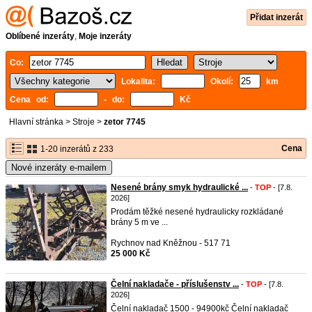
Přidat inzerát
Oblíbené inzeráty
,
Moje inzeráty
Co:
Lokalita:
Okolí:
km
Cena od:
- do:
Kč
Hlavní stránka
>
Stroje
>
zetor 7745
Cena
1-20 inzerátů z 233
Nové inzeráty e-mailem
Nesené brány smyk hydraulické ...
-
TOP
- [7.8.
2026]
Prodám těžké nesené hydraulicky rozkládané
brány 5 m ve ...
Rychnov nad Kněžnou - 517 71
25 000 Kč
Čelní nakladače - příslušenstv ...
-
TOP
- [7.8.
2026]
Čelní nakladač 1500 - 94900kč Čelní nakladač