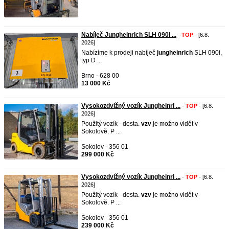
Nabíječ Jungheinrich SLH 090i ...
-
TOP
- [6.8.
2026]
Nabízíme k prodeji nabíječ
jungheinrich
SLH 090i,
typ D ...
Brno - 628 00
13 000 Kč
Vysokozdvižný vozík Jungheinri ...
-
TOP
- [6.8.
2026]
Použitý vozík - desta.
vzv
je možno vidět v
Sokolově. P ...
Sokolov - 356 01
299 000 Kč
Vysokozdvižný vozík Jungheinri ...
-
TOP
- [6.8.
2026]
Použitý vozík - desta.
vzv
je možno vidět v
Sokolově. P ...
Sokolov - 356 01
239 000 Kč