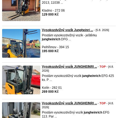
2013, 11038 ...
Kladno - 272 06
129 000 Kč
Vysokozdvižný vozík Jungheinri ...
- [5.8. 2026]
Prodám vysokozdvižný vozík - ještěrku
jungheinrich
DFG ...
Pelhřimov - 394 15
195 000 Kč
Vysokozdvižný vozík JUNGHEINRI ...
-
TOP
- [4.8.
2026]
Prodám vysokozdižný vozík
jungheinrich
EFG 425
ks. P ...
Kolín - 282 01
269 000 Kč
Vysokozdvižný vozík JUNGHEINRI ...
-
TOP
- [4.8.
2026]
Prodám vysokozdvižný vozík
jungheinrich
EFG
113. Par ...