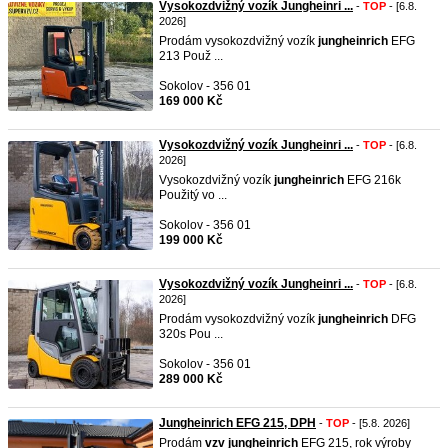
Vysokozdvižný vozík Jungheinri ...
-
TOP
- [6.8.
2026]
Prodám vysokozdvižný vozík
jungheinrich
EFG
213 Použ ...
Sokolov - 356 01
169 000 Kč
Vysokozdvižný vozík Jungheinri ...
-
TOP
- [6.8.
2026]
Vysokozdvižný vozík
jungheinrich
EFG 216k
Použitý vo ...
Sokolov - 356 01
199 000 Kč
Vysokozdvižný vozík Jungheinri ...
-
TOP
- [6.8.
2026]
Prodám vysokozdvižný vozík
jungheinrich
DFG
320s Pou ...
Sokolov - 356 01
289 000 Kč
Jungheinrich EFG 215, DPH
-
TOP
- [5.8. 2026]
Prodám
vzv
jungheinrich
EFG 215, rok výroby