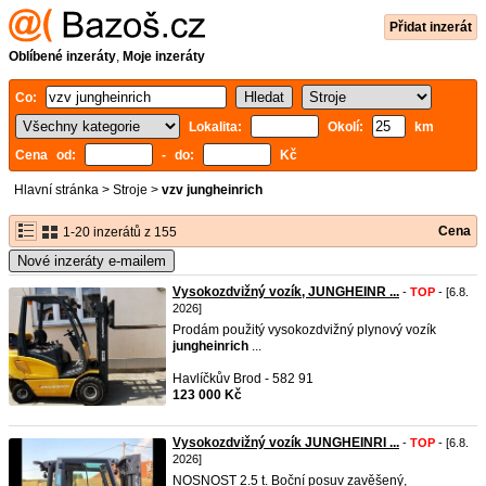
Přidat inzerát
Oblíbené inzeráty
,
Moje inzeráty
Co:
Lokalita:
Okolí:
km
Cena od:
- do:
Kč
Hlavní stránka
>
Stroje
>
vzv jungheinrich
Cena
1-20 inzerátů z 155
Nové inzeráty e-mailem
Vysokozdvižný vozík, JUNGHEINR ...
-
TOP
- [6.8.
2026]
Prodám použitý vysokozdvižný plynový vozík
jungheinrich
...
Havlíčkův Brod - 582 91
123 000 Kč
Vysokozdvižný vozík JUNGHEINRI ...
-
TOP
- [6.8.
2026]
NOSNOST 2.5 t. Boční posuv zavěšený,