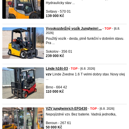
Hydraulicky stav ...
Svitavy - 570 01
139 000 Kč
Vysokozdvižný vozík Jungheinri ...
-
TOP
- [6.8.
2026]
Použitý vozík - desta, plně funkční v dobrém stavu.
Pra ...
Sokolov - 356 01
239 000 Kč
Linde h16t-03
-
TOP
- [6.8. 2026]
vzv
Linde Zvedne 1.6 T velmi dobry stav. Novy olej
...
Brno - 664 42
110 000 Kč
VZV jungheinrich EFG430
-
TOP
- [6.8. 2026]
Nepojízdné vzv. Bez baterie. Vadná jednotka,
Beroun - 267 61
50 000 Kč