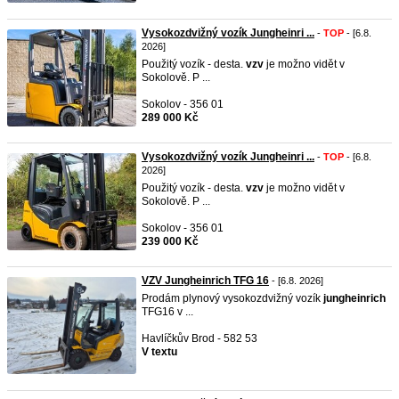
Vysokozdvižný vozík Jungheinri ...
-
TOP
- [6.8.
2026]
Použitý vozík - desta.
vzv
je možno vidět v
Sokolově. P ...
Sokolov - 356 01
289 000 Kč
Vysokozdvižný vozík Jungheinri ...
-
TOP
- [6.8.
2026]
Použitý vozík - desta.
vzv
je možno vidět v
Sokolově. P ...
Sokolov - 356 01
239 000 Kč
VZV Jungheinrich TFG 16
- [6.8. 2026]
Prodám plynový vysokozdvižný vozík
jungheinrich
TFG16 v ...
Havlíčkův Brod - 582 53
V textu