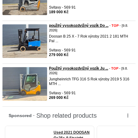
Svitavy - 569 91
189 000 Kč
použitý vysokozdvižný vozík Do ...
-
TOP
- [9.8.
2026]
Doosan B 25 X - 7 Rok výroby 2021 2 181 MTH
Pal ...
Svitavy - 569 91
279 000 Kč
Použitý vysokozdvižný vozík Ju ...
-
TOP
- [9.8.
2026]
Jungheinrich TFG 316 S Rok výroby 2019 5 316
MTH ...
Svitavy - 569 91
269 000 Kč