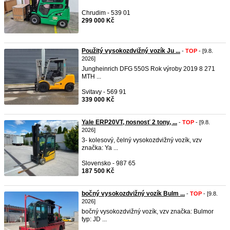
Chrudim - 539 01
299 000 Kč
Použitý vysokozdvižný vozík Ju ...
-
TOP
- [9.8.
2026]
Jungheinrich DFG 550S Rok výroby 2019 8 271
MTH ...
Svitavy - 569 91
339 000 Kč
Yale ERP20VT, nosnosť 2 tony, ...
-
TOP
- [9.8.
2026]
3- kolesový, čelný vysokozdvižný vozík, vzv
značka: Ya ...
Slovensko - 987 65
187 500 Kč
bočný vysokozdvižný vozík Bulm ...
-
TOP
- [9.8.
2026]
bočný vysokozdvižný vozík, vzv značka: Bulmor
typ: JD ...