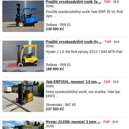
Použitý vysokozdvižný vozík Ya ...
-
TOP
- [9.8.
2026]
Použitý vysokozdvižný vozík Yale ERP 35 VL Rok
výro ...
Svitavy - 569 91
239 000 Kč
Použitý vysokozdvižný vozík Hy ...
-
TOP
- [9.8.
2026]
Hyster J 1.8 XN Rok výroby 2013 7 844 MTH Pali
...
Svitavy - 569 91
189 000 Kč
Yale ERP35VL, nosnosť 3.5 ton, ...
-
TOP
- [9.8.
2026]
čelný vysokozdvižný vozík, vzv značka: Yale typ:
ERP3 ...
Slovensko - 987 65
237 500 Kč
Hyster J3.0XN, nosnosť 3 tony, ...
-
TOP
- [9.8.
2026]