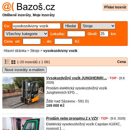
Přidat inzerát
Oblíbené inzeráty
,
Moje inzeráty
Co:
Lokalita:
Okolí:
km
Cena od:
- do:
Kč
Hlavní stránka
>
Stroje
>
vysokozdvizny vozik
Cena
1-20 inzerátů z 1 081
Nové inzeráty e-mailem
Vysokozdvižný vozík JUNGHEINRI ...
-
TOP
- [9.8.
2026]
Prodám elektrický vysokozdvižný vozík
Jungheinrich EFG ...
Žďár nad Sázavou - 591 01
169 000 Kč
Prodám nebo pronajmu 2 x VZV
-
TOP
- [9.8. 2026]
Elektrický vysokozdvižný vozík Capstan A18XC,
nosnost 1 ...