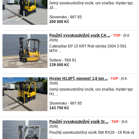
čelný vysokozdvižný vozík, vzv značka: Hyster typ:
J3 ...
Slovensko - 987 65
200 000 Kč
Použitý vysokozdvižný vozík CA ...
-
TOP
- [9.8.
2026]
Caterpillar EP 15 KRT Rok výroby 2004 3 591
MTH ...
Svitavy - 569 91
139 000 Kč
Hyster H1.6FT, nosnosť 1,6 ton ...
-
TOP
- [9.8.
2026]
čelný vysokozdvižný vozík, vzv značka: Hyster typ:
H1 ...
Slovensko - 987 65
143 750 Kč
Použitý vysokozdvižný vozík St ...
-
TOP
- [9.8.
2026]
Použitý vysokozdvižný vozík Still RX20 - 16 Rok vý
...