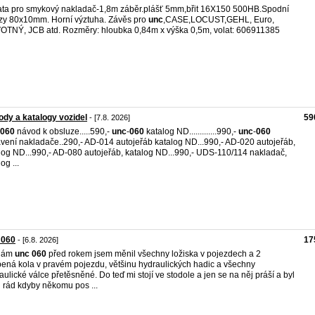
ta pro smykový nakladač-1,8m záběr.plášť 5mm,břit 16X150 500HB.Spodní
zy 80x10mm. Horní výztuha. Závěs pro
unc
,CASE,LOCUST,GEHL, Euro,
TNÝ, JCB atd. Rozměry: hloubka 0,84m x výška 0,5m, volat: 606911385
dy a katalogy vozidel
59
- [7.8. 2026]
060
návod k obsluze.....590,-
unc
-
060
katalog ND.............990,-
unc
-
060
vení nakladače..290,- AD-014 autojeřáb katalog ND...990,- AD-020 autojeřáb,
log ND...990,- AD-080 autojeřáb, katalog ND...990,- UDS-110/114 nakladač,
og ...
 060
17
- [6.8. 2026]
dám
unc
060
před rokem jsem měnil všechny ložiska v pojezdech a 2
ená kola v pravém pojezdu, většinu hydraulických hadic a všechny
aulické válce přetěsněné. Do teď mi stojí ve stodole a jen se na něj práší a byl
 rád kdyby někomu pos ...