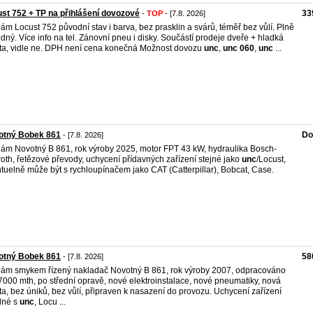
st 752 + TP na přihlášení dovozové
33
-
TOP
- [7.8. 2026]
ám Locust 752 původní stav i barva, bez prasklin a svárů, téměř bez vůlí. Plně
zdný. Více info na tel. Zánovní pneu i disky. Součástí prodeje dveře + hladká
ta, vidle ne. DPH není cena konečná Možnost dovozu
unc
,
unc
060
,
unc
...
otný Bobek 861
Do
- [7.8. 2026]
ám Novotný B 861, rok výroby 2025, motor FPT 43 kW, hydraulika Bosch-
oth, řetězové převody, uchycení přídavných zařízení stejné jako
unc
/Locust,
tuelně může být s rychloupínačem jako CAT (Catterpillar), Bobcat, Case.
otný Bobek 861
58
- [7.8. 2026]
ám smykem řízený nakladač Novotný B 861, rok výroby 2007, odpracováno
7000 mth, po střední opravě, nové elektroinstalace, nové pneumatiky, nová
ta, bez úniků, bez vůlí, připraven k nasazení do provozu. Uchycení zařízení
dné s
unc
, Locu ...