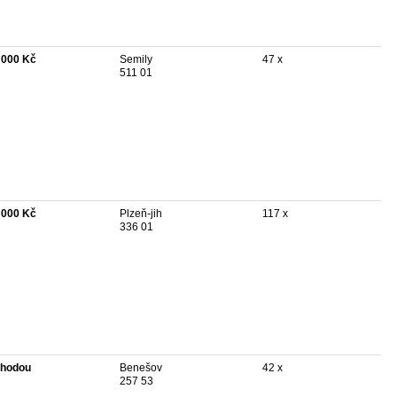
 000 Kč
Semily
47 x
511 01
 000 Kč
Plzeň-jih
117 x
336 01
hodou
Benešov
42 x
257 53