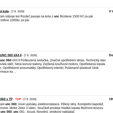
j kola
V 
- [7.8. 2026]
ám náboje kol Rozteč pasuje na kola z
unc
Brzdene 1500 Kč za pár
zděne 1000kc za pár
UNC 060 4X4 II
Do
- [7.8. 2026]
unc
060
4X4 II Poškozená sedačka, Značné opotřebení stroje, Technický stav
vídá stáří, Silná koroze kabiny, Zvýšená kouřivost motoru, Opotřebená lopata
je, Opotřebené pneumatiky, Opotřebený interiér, Polámané plastové části,
rmace ka ...
060 s TP
19
-
TOP
- [7.8. 2026]
dám
unc
060
, nové upínáky, elektroinstalace. Pěkný stroj. Kompletní kapotáž,
 rovne. Motor Zetor 3 válec. Součástí prodeje hladká lopata Možnost dovozu
,
unc
060
,
unc
061 , locust, Novotný, smykový nakladač