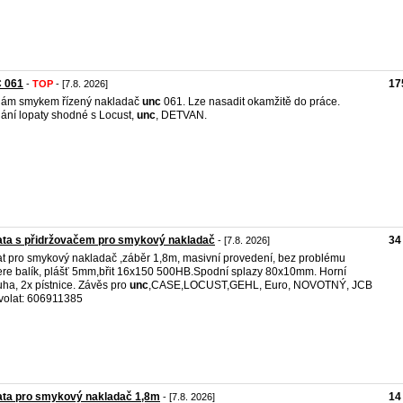
 061
17
-
TOP
- [7.8. 2026]
dám smykem řízený nakladač
unc
061. Lze nasadit okamžitě do práce.
ání lopaty shodné s Locust,
unc
, DETVAN.
ata s přidržovačem pro smykový nakladač
34
- [7.8. 2026]
t pro smykový nakladač ,záběr 1,8m, masivní provedení, bez problému
re balík, plášť 5mm,břit 16x150 500HB.Spodní splazy 80x10mm. Horní
uha, 2x pístnice. Závěs pro
unc
,CASE,LOCUST,GEHL, Euro, NOVOTNÝ, JCB
 volat: 606911385
ata pro smykový nakladač 1,8m
14
- [7.8. 2026]