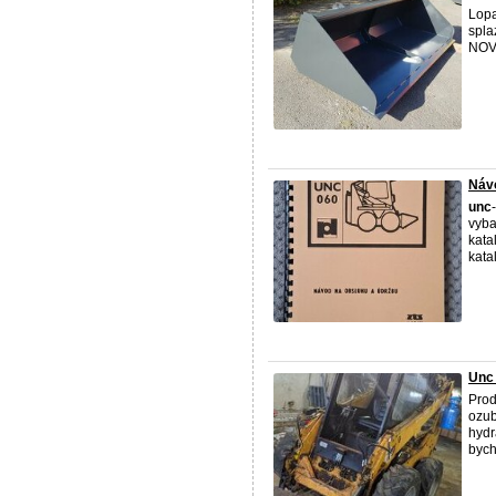
Lopa
spla
NOVO
Návo
unc
-
vyba
kata
katal
Unc
Pro
ozub
hydr
bych