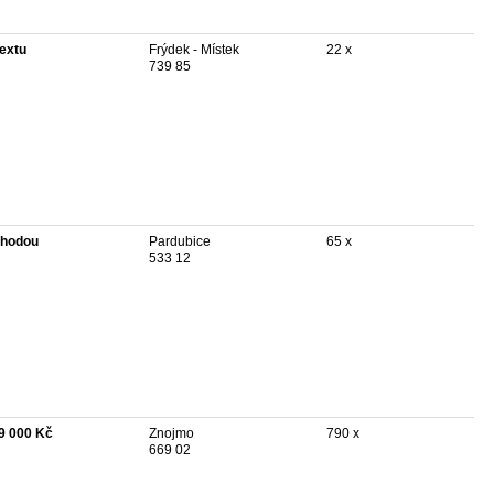
textu
Frýdek - Místek
22 x
739 85
hodou
Pardubice
65 x
533 12
9 000 Kč
Znojmo
790 x
669 02