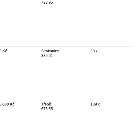
793 95
0 Kč
Strakonice
38 x
389 01
5 000 Kč
Třebíč
139 x
675 55