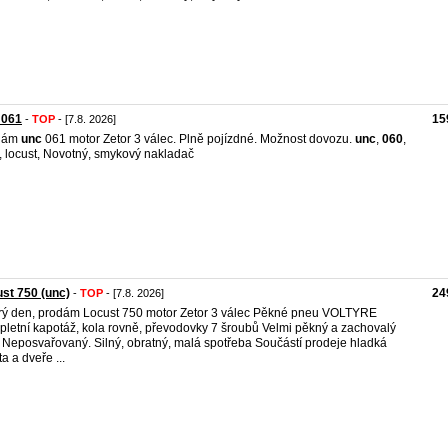
 061
15
-
TOP
- [7.8. 2026]
dám
unc
061 motor Zetor 3 válec. Plně pojízdné. Možnost dovozu.
unc
,
060
,
, locust, Novotný, smykový nakladač
st 750 (unc)
24
-
TOP
- [7.8. 2026]
ý den, prodám Locust 750 motor Zetor 3 válec Pěkné pneu VOLTYRE
letní kapotáž, kola rovně, převodovky 7 šroubů Velmi pěkný a zachovalý
. Neposvařovaný. Silný, obratný, malá spotřeba Součástí prodeje hladká
a a dveře ...