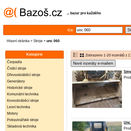
... bazar pro každého
Co:
Hlavní stránka
>
Stroje
>
unc 060
Kategorie
Zobrazeno 1-20 inzerátů z 1
Čerpadla
Nové inzeráty e-mailem
Čistící stroje
Smyk
Dřevoobráběcí stroje
Prod
Generátory
Historické stroje
Komunální technika
Kovoobráběcí stroje
Lesní technika
Motory
Potravinářské stroje
Unc
Skladová technika
Pro