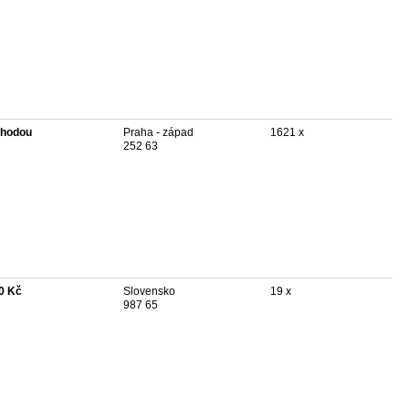
hodou
Praha - západ
1621 x
252 63
0 Kč
Slovensko
19 x
987 65