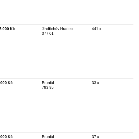
5 000 Kč
Jindřichův Hradec
441 x
377 01
 000 Kč
Bruntál
33 x
793 95
 000 Kč
Bruntál
37 x