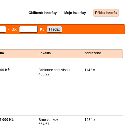
Oblíbené inzeráty
Moje inzeráty
Přidat inzerát
- do:
Kč
na
Lokalita
Zobrazeno
000 Kč
Jablonec nad Nisou
1142 x
468 22
5 000 Kč
Brno venkov
1234 x
664 67