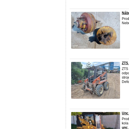
Nábo
Prod
Nebr
ZTS 
ZTS
odpo
stro
Defo
Unc 
Pro
kola
unc