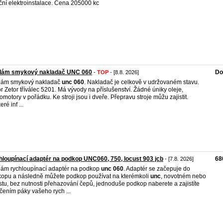
ční elektroinstalace. Cena 205000 kc
dám smykový nakladač UNC 060
Do
-
TOP
- [8.8. 2026]
dám smykový nakladač
unc
060
. Nakladač je celkově v udržovaném stavu.
r Zetor tříválec 5201. Má vývody na příslušenství. Žádné úniky oleje,
omotory v pořádku. Ke stroji jsou i dveře. Přepravu stroje můžu zajistit.
ré inf ...
loupínací adaptér na podkop UNC060, 750, locust 903 jcb
68
- [7.8. 2026]
ám rychloupínací adaptér na podkop
unc
060
. Adaptér se začepuje do
opu a následně můžete podkop používat na kterémkoli
unc
, novotném nebo
stu, bez nutnosti přehazování čepů, jednoduše podkop naberete a zajistíte
čením páky vašeho rych ...