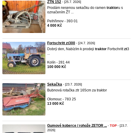
ŽTN 152
- [25.7. 2026]
Prodám nesenou sekačku do ramen
traktor
u s
označením ŽT ...
Pelhřimov - 393 01
4 000 Kč
Fortschritt zt300
- [24.7. 2026]
Dobrý den, Nabízím k prodeji
traktor
Fortschritt
zt
3
...
Kolín - 281 44
100 000 Kč
Sekačka
- [23.7. 2026]
Bubnová rotačka ztr 165cm za traktor
Olomouc - 783 25
13 000 Kč
Gumové koberce / rohože ZETOR ...
-
TOP
- [23.7.
2026]