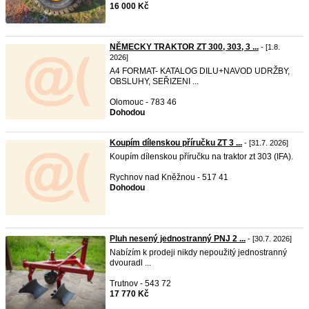
16 000 Kč
NĚMECKY TRAKTOR ZT 300, 303, 3 ...
- [1.8.
2026]
A4 FORMAT- KATALOG DILU+NAVOD UDRŽBY,
OBSLUHY, SEŘIZENI ...
Olomouc - 783 46
Dohodou
Koupím dílenskou příručku ZT 3 ...
- [31.7. 2026]
Koupím dílenskou příručku na traktor zt 303 (IFA).
Rychnov nad Kněžnou - 517 41
Dohodou
Pluh nesený jednostranný PNJ 2 ...
- [30.7. 2026]
Nabízím k prodeji nikdy nepoužitý jednostranný
dvouradl ...
Trutnov - 543 72
17 770 Kč