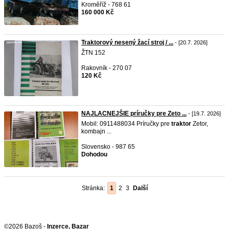
Kroměříž - 768 61
160 000 Kč
Traktorový nesený žací stroj / ...
- [20.7. 2026]
ŽTN 152
Rakovník - 270 07
120 Kč
NAJLACNEJŠIE príručky pre Zeto ...
- [19.7. 2026]
Mobil: 0911488034 Príručky pre
traktor
Zetor,
kombajn ...
Slovensko - 987 65
Dohodou
Stránka:
1
2
3
Další
©2026 Bazoš -
Inzerce, Bazar