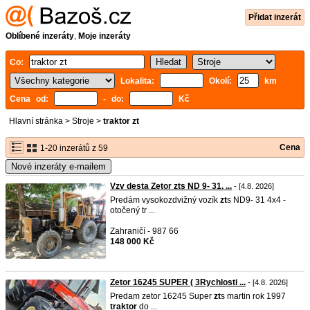
Přidat inzerát
Oblíbené inzeráty
,
Moje inzeráty
Co:
Lokalita:
Okolí:
km
Cena od:
- do:
Kč
Hlavní stránka
>
Stroje
>
traktor zt
Cena
1-20 inzerátů z 59
Nové inzeráty e-mailem
Vzv desta Zetor zts ND 9- 31. ...
- [4.8. 2026]
Predám vysokozdvižný vozík
zt
s ND9- 31 4x4 -
otočený tr ...
Zahraničí - 987 66
148 000 Kč
Zetor 16245 SUPER ( 3Rychlosti ...
- [4.8. 2026]
Predam zetor 16245 Super
zt
s martin rok 1997
traktor
do ...