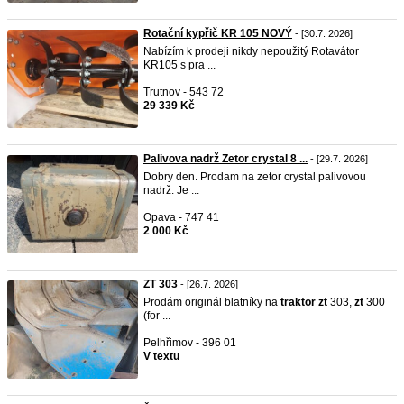
Rotační kypřič KR 105 NOVÝ
- [30.7. 2026]
Nabízím k prodeji nikdy nepoužitý Rotavátor
KR105 s pra ...
Trutnov - 543 72
29 339 Kč
Palivova nadrž Zetor crystal 8 ...
- [29.7. 2026]
Dobry den. Prodam na zetor crystal palivovou
nadrž. Je ...
Opava - 747 41
2 000 Kč
ZT 303
- [26.7. 2026]
Prodám originál blatníky na
traktor
zt
303,
zt
300
(for ...
Pelhřimov - 396 01
V textu