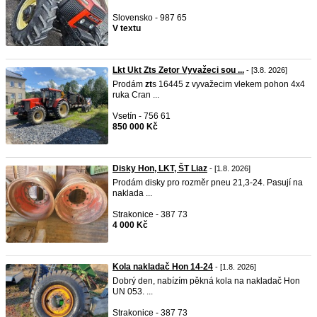
Slovensko - 987 65
V textu
Lkt Ukt Zts Zetor Vyvažeci sou ...
- [3.8. 2026]
Prodám
zt
s 16445 z vyvažecim vlekem pohon 4x4
ruka Cran ...
Vsetín - 756 61
850 000 Kč
Disky Hon, LKT, ŠT Liaz
- [1.8. 2026]
Prodám disky pro rozměr pneu 21,3-24. Pasují na
naklada ...
Strakonice - 387 73
4 000 Kč
Kola nakladač Hon 14-24
- [1.8. 2026]
Dobrý den, nabízím pěkná kola na nakladač Hon
UN 053. ...
Strakonice - 387 73