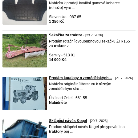
Nabízím k prodeji kvalitní gumové koberce
(rohože) vyro ...
Slovensko - 987 65
1 350 Kč
Sekačka za traktor
- [23.7. 2026]
Prodám rotační dvoububnovou sekačku ŽTR165
za
traktor
z ...
Semily - 513 01
14 000 Kč
Prodám katalogy o zemědělských ...
- [21.7. 2026]
Nabízím originální literaturu k různým
zemědělským stro ...
Ústí nad Orlicí - 561 55
Nabídněte
Sklápěcí návěs Kogel
- [20.7. 2026]
Prodám sklápěcí návěs Kogel přetypování na
traktor
y poj ...