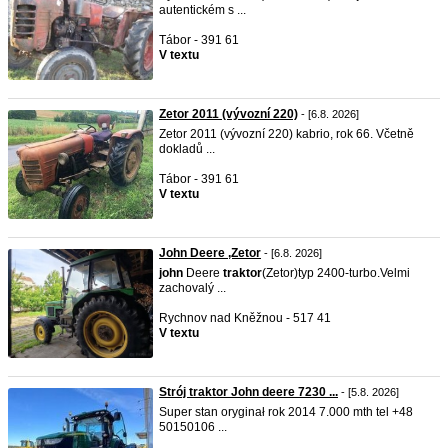
autentickém s ...
Tábor - 391 61
V textu
Zetor 2011 (vývozní 220)
- [6.8. 2026]
Zetor 2011 (vývozní 220) kabrio, rok 66. Včetně
dokladů ...
Tábor - 391 61
V textu
John Deere ,Zetor
- [6.8. 2026]
john
Deere
traktor
(Zetor)typ 2400-turbo.Velmi
zachovalý ...
Rychnov nad Kněžnou - 517 41
V textu
Strój traktor John deere 7230 ...
- [5.8. 2026]
Super stan oryginał rok 2014 7.000 mth tel +48
50150106 ...