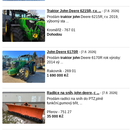
Traktor John Deere 6215R, r.v. ...
- [7.8. 2026]
Prodám
traktor
john
Deere 6215R, r.v. 2019,
výborný sta ...
Kroměříž - 767 01
Dohodou
John Deere 6170R
- [7.8. 2026]
Prodám
traktor
john
Deere 6170R rok výroby:
2014 vý ...
Rakovník - 269 01
1 690 000 Kč
Radlice na sníh, john deere, c ...
- [7.8. 2026]
Prodám radlici na sníh do PTZ,plně
funkční,gumový břit, ...
Přerov - 751 27
35 000 Kč