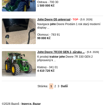
Ostrava - 700 30
1 500 000 Kč
John Deere G5 universal
-
TOP
- [5.8. 2026]
Navigace
john
Deere Prodám 1 rok starý moderní
display ...
Olomouc - 783 91
99 000 Kč
John Deere 7R330 GEN 2, záruka ...
- [5.8. 2026]
K prodeji
traktor
john
Deere 7R 330 GEN 2
připravený k ...
Klatovy - 341 01
4 410 720 Kč
Stránka:
1
2
3
Další
©2026 Bazoš -
Inzerce, Bazar