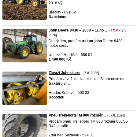
2018 Vý ...
Břeclav - 691 82
Nabídněte
John Deere 8430 – 2008 – 11.45 ...
-
TOP
- [7.8.
2026]
Dobrý den, prodám
traktor
john
Deere 8430,
motor šestiv ...
Uherské Hradiště - 686 01
1 490 000 Kč
Závaží John deere
- [7.8. 2026]
Prodám závaží do zadních kol. Skoro nové na
traktor
u 8r ...
Hradec Králové - 503 33
Dohodou
Pneu Trelleborg TM 800 rozměr ...
- [7.8. 2026]
Prodám pneu Trelleborg TM 800 rozměr 650/65
R42, napřík ...
Žďár nad Sázavou - 594 01