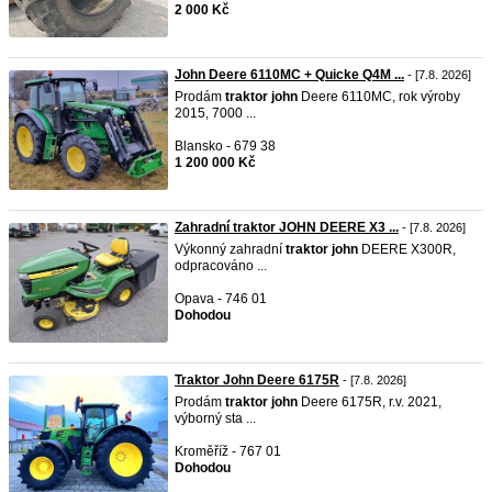
2 000 Kč
John Deere 6110MC + Quicke Q4M ...
- [7.8. 2026]
Prodám
traktor
john
Deere 6110MC, rok výroby
2015, 7000 ...
Blansko - 679 38
1 200 000 Kč
Zahradní traktor JOHN DEERE X3 ...
- [7.8. 2026]
Výkonný zahradní
traktor
john
DEERE X300R,
odpracováno ...
Opava - 746 01
Dohodou
Traktor John Deere 6175R
- [7.8. 2026]
Prodám
traktor
john
Deere 6175R, r.v. 2021,
výborný sta ...
Kroměříž - 767 01
Dohodou