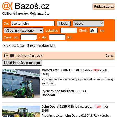
Přidat inzerát
Oblíbené inzeráty
,
Moje inzeráty
Co:
Lokalita:
Okolí:
km
Cena od:
- do:
Kč
Hlavní stránka
>
Stroje
>
traktor john
Cena
1-20 inzerátů z 275
Nové inzeráty e-mailem
Malotraktor JOHN DEERE 1026R
-
TOP
- [7.8.
2026]
Prodám velice zachovalý a pravidelně servisovaný
komuná ...
Rychnov nad Kněžnou - 517 41
Dohodou
John Deere 6135 M ihned na pro ...
-
TOP
- [7.8.
2026]
Prodám
traktor
john
Deere 6135 M. Rok výroby: