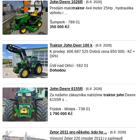
John Deere 1026R
- [6.8. 2026]
Prodám malo
traktor
4x4 motor 25Hp , hydraulika
vpředu i ...
Šumperk - 789 01
350 000 Kč
Traktor John Deer 100 k
- [6.8. 2026]
K prodeji. 606 687 525 Dobrá cena 850 000,- Kč +
DPH
Ústí nad Orlicí - 562 01
Dohodou
John Deere 6155R
- [6.8. 2026]
Za našeho zákazníka nabízíme
traktor
john
Deere
6155R s ...
Frýdek - Místek - 738 01
1 790 000 Kč
Zetor 2011 pro někoho, kdo ho ...
- [6.8. 2026]
Vývozní Zetor 220 (model 2011) v zajímavě