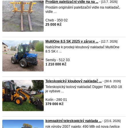
Prodám paletizační vidle na na ...
- [13.7. 2026]
Prodám originální paletizační vidle na nakladač,
vidle ...
Cheb - 350 02
25 000 Kč
MultiOne 8.5 SK 2025 v záruce ...
- [12.7. 2026]
Nabízíme k prodeji kloubový nakladač MultiOne
8.5 SK r. ...
Semily - 512 33
1 210 000 Kč
Teleskopický kloubový nakladač ...
- [30.6. 2026]
Teleskopický kolový nakladač Digger TWL450-18
je vybave ...
Kolín - 280 01
379 000 Kč
kompaktní teleskopický naklada ...
- [23.6. 2026]
rok výroby 2007 najeto: 490 Mth od nova (velice