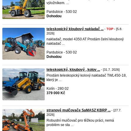
výložníkem. ...
Pardubice - 530 02
Dohodou
teleskopický kloubový nakladač ...
-
TOP
- [5.8.
2026]
nakladač, model 4350 AT Prodám čelní kloubový
nakladač ...
Pardubice - 530 02
Dohodou
teleskopický, kloubový , kolov ...
- [31.7. 2026]
Prodám teleskopický kolový nakladač TWL450-18,
který je ...
Kolín - 280 02
379 000 Kč
stranové mulčovače SaMASZ KBRP ...
- [27.7.
2026]
Robustní mulčovač pro těžkou práci, nemá
problém se sta ...