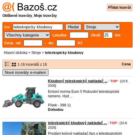
Přidat inzerát
Oblíbené inzeráty
,
Moje inzeráty
Co:
Lokalita:
Okolí:
km
Cena od:
- do:
Kč
Hlavní stránka
>
Stroje
>
teleskopicky kloubovy
Cena
1-16 inzerátů z 16
Nové inzeráty e-mailem
Kloubový teleskopický nakladač ...
-
TOP
- [10.8.
2026]
Emisní norma Euro 5 Robustní teleskopické
rameno. Hyd ...
Písek - 398 11
Dohodou
teleskopický kloubový nakladač ...
-
TOP
- [10.8.
2026]
Prodám kolový nakladač Aps s teleskopickým