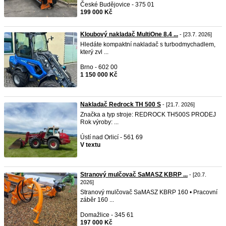
České Budějovice - 375 01
199 000 Kč
Kloubový nakladač MultiOne 8.4 ...
- [23.7. 2026]
Hledáte kompaktní nakladač s turbodmychadlem,
který zvl ...
Brno - 602 00
1 150 000 Kč
Nakladač Redrock TH 500 S
- [21.7. 2026]
Značka a typ stroje: REDROCK TH500S PRODEJ
Rok výroby: ...
Ústí nad Orlicí - 561 69
V textu
Stranový mulčovač SaMASZ KBRP ...
- [20.7.
2026]
Stranový mulčovač SaMASZ KBRP 160 • Pracovní
záběr 160 ...
Domažlice - 345 61
197 000 Kč