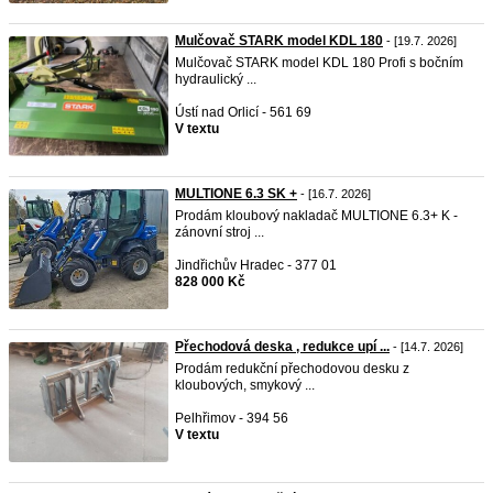
Mulčovač STARK model KDL 180
- [19.7. 2026]
Mulčovač STARK model KDL 180 Profi s bočním
hydraulický ...
Ústí nad Orlicí - 561 69
V textu
MULTIONE 6.3 SK +
- [16.7. 2026]
Prodám kloubový nakladač MULTIONE 6.3+ K -
zánovní stroj ...
Jindřichův Hradec - 377 01
828 000 Kč
Přechodová deska , redukce upí ...
- [14.7. 2026]
Prodám redukční přechodovou desku z
kloubových, smykový ...
Pelhřimov - 394 56
V textu