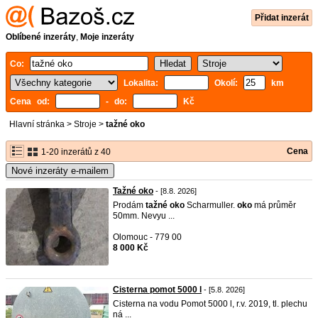
Přidat inzerát
Oblíbené inzeráty
,
Moje inzeráty
Co:
Lokalita:
Okolí:
km
Cena od:
- do:
Kč
Hlavní stránka
>
Stroje
>
tažné oko
Cena
1-20 inzerátů z 40
Nové inzeráty e-mailem
Tažné oko
- [8.8. 2026]
Prodám
tažné
oko
Scharmuller.
oko
má průměr
50mm. Nevyu ...
Olomouc - 779 00
8 000 Kč
Cisterna pomot 5000 l
- [5.8. 2026]
Cisterna na vodu Pomot 5000 l, r.v. 2019, tl. plechu
ná ...