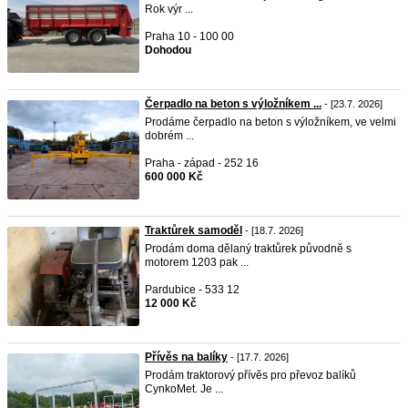
Rok výr ...
Praha 10 - 100 00
Dohodou
Čerpadlo na beton s výložníkem ...
- [23.7. 2026]
Prodáme čerpadlo na beton s výložníkem, ve velmi
dobrém ...
Praha - západ - 252 16
600 000 Kč
Traktůrek samoděl
- [18.7. 2026]
Prodám doma dělaný traktůrek původně s
motorem 1203 pak ...
Pardubice - 533 12
12 000 Kč
Přívěs na balíky
- [17.7. 2026]
Prodám traktorový přívěs pro převoz balíků
CynkoMet. Je ...