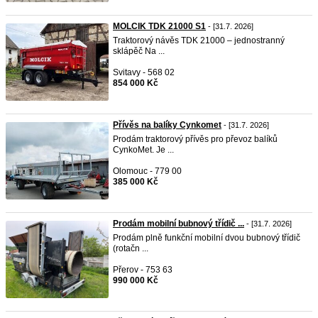
MOLCIK TDK 21000 S1
- [31.7. 2026]
Traktorový návěs TDK 21000 – jednostranný
sklápěč Na ...
Svitavy - 568 02
854 000 Kč
Přívěs na balíky Cynkomet
- [31.7. 2026]
Prodám traktorový přívěs pro převoz balíků
CynkoMet. Je ...
Olomouc - 779 00
385 000 Kč
Prodám mobilní bubnový třídič ...
- [31.7. 2026]
Prodám plně funkční mobilní dvou bubnový třídič
(rotačn ...
Přerov - 753 63
990 000 Kč