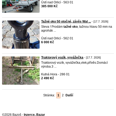
Ústí nad Orlicí - 563 01
385 000 Kč
Tažné oko 50 otočné, závěs Wal ...
- [17.7. 2026]
Sleva ! Prodám
tažné
oko
, tažnou hlavu 50 mm na
agrohák ...
Ústí nad Orlicí - 562 01
6 000 Kč
Traktorový vozík, vyvážečka
- [17.7. 2026]
Traktorový vozík, vyvážečka,vlek,přívěs.Domácí
výroba.3 ...
Kutná Hora - 286 01
2 490 Kč
Stránka:
1
2
Další
©2026 Bazoš -
Inzerce, Bazar