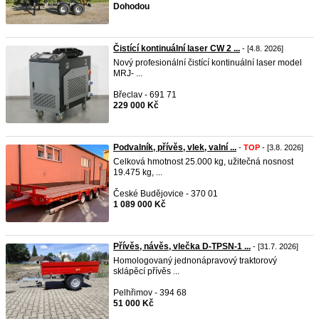
Dohodou
Čistící kontinuální laser CW 2 ...
- [4.8. 2026]
Nový profesionální čistící kontinuální laser model
MRJ- ...
Břeclav - 691 71
229 000 Kč
Podvalník, přívěs, vlek, valní ...
-
TOP
- [3.8. 2026]
Celková hmotnost 25.000 kg, užitečná nosnost
19.475 kg, ...
České Budějovice - 370 01
1 089 000 Kč
Přívěs, návěs, vlečka D-TPSN-1 ...
- [31.7. 2026]
Homologovaný jednonápravový traktorový
sklápěcí přívěs ...
Pelhřimov - 394 68
51 000 Kč