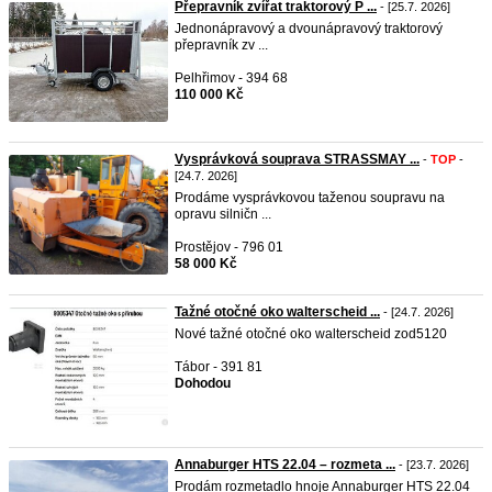
Přepravník zvířat traktorový P ...
- [25.7. 2026]
Jednonápravový a dvounápravový traktorový
přepravník zv ...
Pelhřimov - 394 68
110 000 Kč
Vysprávková souprava STRASSMAY ...
-
TOP
-
[24.7. 2026]
Prodáme vysprávkovou taženou soupravu na
opravu silničn ...
Prostějov - 796 01
58 000 Kč
Tažné otočné oko walterscheid ...
- [24.7. 2026]
Nové tažné otočné oko walterscheid zod5120
Tábor - 391 81
Dohodou
Annaburger HTS 22.04 – rozmeta ...
- [23.7. 2026]
Prodám rozmetadlo hnoje Annaburger HTS 22.04