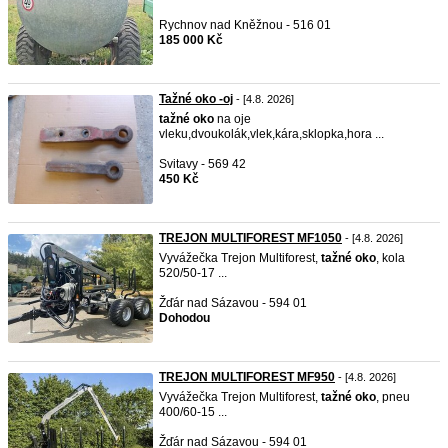
Rychnov nad Kněžnou - 516 01
185 000 Kč
Tažné oko -oj
- [4.8. 2026]
tažné
oko
na oje
vleku,dvoukolák,vlek,kára,sklopka,hora ...
Svitavy - 569 42
450 Kč
TREJON MULTIFOREST MF1050
- [4.8. 2026]
Vyvážečka Trejon Multiforest,
tažné
oko
, kola
520/50-17 ...
Žďár nad Sázavou - 594 01
Dohodou
TREJON MULTIFOREST MF950
- [4.8. 2026]
Vyvážečka Trejon Multiforest,
tažné
oko
, pneu
400/60-15 ...
Žďár nad Sázavou - 594 01