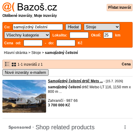
Přidat inzerát
Oblíbené inzeráty
,
Moje inzeráty
Co:
Lokalita:
Okolí:
km
Cena od:
- do:
Kč
Hlavní stránka
>
Stroje
>
samojízdný čelistní
Cena
1-1 inzerátů z 1
Nové inzeráty e-mailem
Samojízdný čelistní drtič Mets ...
- [15.7. 2026]
samojízdný
čelistní
drtič Metso LT 116, 1150 mm x
800 m ...
Zahraničí - 987 66
3 700 000 Kč