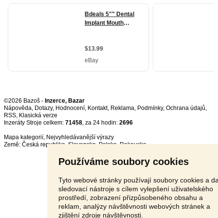
©2026 Bazoš -
Inzerce, Bazar
Nápověda
,
Dotazy
,
Hodnocení
,
Kontakt
,
Reklama
,
Podmínky
,
Ochrana údajů
,
RSS
,
Inzeráty Stroje celkem:
71458
, za 24 hodin:
2696
Mapa kategorií
,
Nejvyhledávanější výrazy
Země:
Česká republika
,
Slovensko
,
Polsko
,
Rakousko
Používáme soubory cookies
Tyto webové stránky používají soubory cookies a da
sledovací nástroje s cílem vylepšení uživatelského
prostředí, zobrazení přizpůsobeného obsahu a
reklam, analýzy návštěvnosti webových stránek a
zjištění zdroje návštěvnosti.