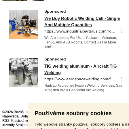
Používáme soubory cookies
©2026 Bazoš -
Inzerce, Bazar
Nápověda
,
Dotazy
,
Hodnocení
,
Kontakt
,
Reklama
,
Podmínky
,
Ochrana údajů
,
RSS
,
Tyto webové stránky používají soubory cookies a da
Inzeráty Stroje celkem:
72057
, za 24 hodin:
3732