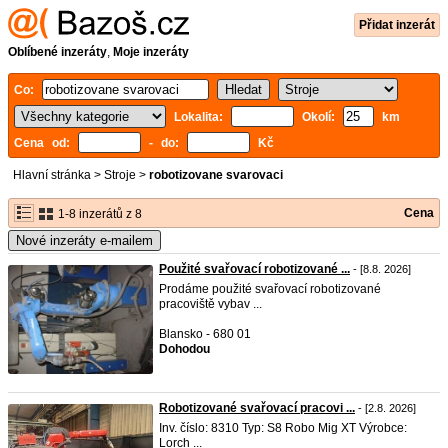
Přidat inzerát
Oblíbené inzeráty
,
Moje inzeráty
Co:
Lokalita:
Okolí:
km
Cena od:
- do:
Kč
Hlavní stránka
>
Stroje
>
robotizovane svarovaci
Cena
1-8 inzerátů z 8
Nové inzeráty e-mailem
Použité svařovací robotizované ...
- [8.8. 2026]
Prodáme použité svařovací robotizované
pracoviště vybav ...
Blansko - 680 01
Dohodou
Robotizované svařovací pracovi ...
- [2.8. 2026]
Inv. číslo: 8310 Typ: S8 Robo Mig XT Výrobce:
Lorch ...