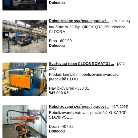
Dohodou
Robotizované svařovací pracovi ...
- [29.7. 2026]
Inv. číslo: 9039 Typ: QIROX QRC 350 Výrobce:
CLOOS V ...
Brno - 602 00
Dohodou
Svařovací robot CLOOS ROMAT 31 ...
- [27.7.
2026]
Prodám kompletní robotizované svařovací
pracoviště CLOO ...
Havlíčkův Brod - 583 01
545 000 Kč
Robotizované svařovací pracovi ...
- [4.7. 2026]
Robotizované svařovací pracoviště KUKA TOP
STAV!!! VŠE ...
Děčín - 407 22
Dohodou