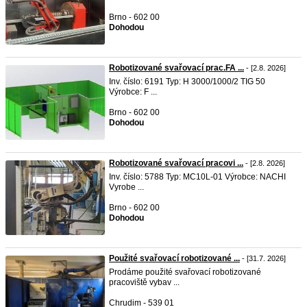
Brno - 602 00
Dohodou
Robotizované svařovací prac.FA ...
- [2.8. 2026]
Inv. číslo: 6191 Typ: H 3000/1000/2 TIG 50
Výrobce: F ...
Brno - 602 00
Dohodou
Robotizované svařovací pracovi ...
- [2.8. 2026]
Inv. číslo: 5788 Typ: MC10L-01 Výrobce: NACHI
Vyrobe ...
Brno - 602 00
Dohodou
Použité svařovací robotizované ...
- [31.7. 2026]
Prodáme použité svařovací robotizované
pracoviště vybav ...
Chrudim - 539 01