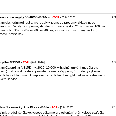
ostranné regály 50/40/40/40/30cm
2 
-
TOP
- [6.8. 2026]
ám obchodní jednostranné regály vhodné do prodejny, skladu nebo
roomu. Regály jsou pevné, stabilní. Rozměry: výška: 210 cm šířka: 100 cm
bka polic: 30 cm, 40 cm, 40 cm, 40 cm, spodní 50cm (rozměry viz.foto)
tnosti: pevná kov ...
rpillar M315D
1 
-
TOP
- [6.8. 2026]
ám Caterpillar M315D, r.v. 2015, 10.000 Mth, plně funkční, (nedělalo s
ivem), nákup od dealera, pravidelný servis Zeppelin, 3 x dělený výložník,
aulický rychloupínač, kompletní hydraulické okruhy, klimatizace, aktuálně po
ovém servise ...
am 4 svářečky Alfa IN axe 400 In
70
-
TOP
- [6.8. 2026]
zím k prodeji špičkové, vysoce výkonné profesionální průmyslové svářečky