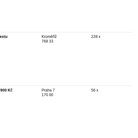
textu
Kroměříž
228 x
768 33
 900 Kč
Praha 7
56 x
170 00