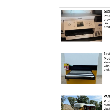
Subl
Prod
prav
jsou
prode
šir
Prod
stav
vále
elek
VANT
Prod
Mode
vlas