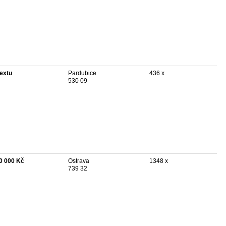
textu
Pardubice
436 x
530 09
0 000 Kč
Ostrava
1348 x
739 32