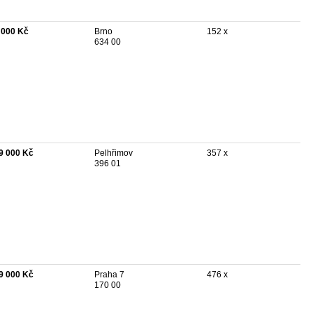
 000 Kč
Brno
152 x
634 00
9 000 Kč
Pelhřimov
357 x
396 01
9 000 Kč
Praha 7
476 x
170 00