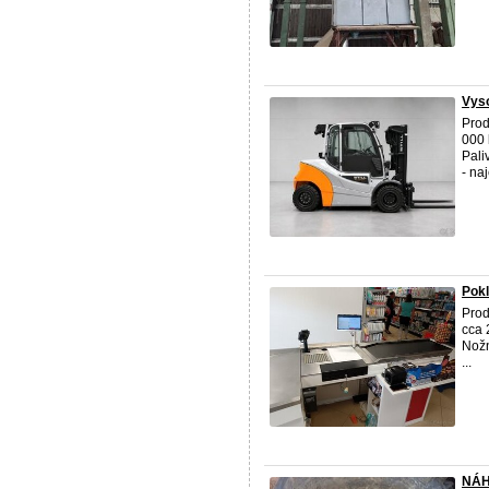
Vyso
Prod
000 
Pali
- naj
Pokl
Prod
cca 
Nožn
...
NÁH