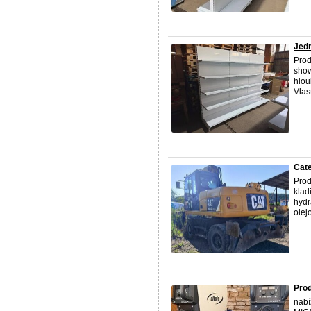
Jedn
Prod
show
hlou
Vlas
Cate
Prod
klad
hydr
olej
Prod
nabí