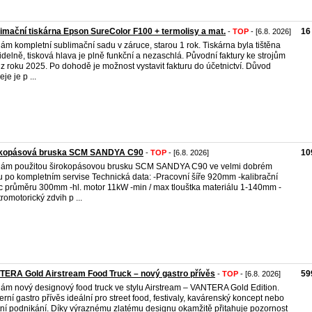
imační tiskárna Epson SureColor F100 + termolisy a mat.
16
-
TOP
- [6.8. 2026]
ám kompletní sublimační sadu v záruce, starou 1 rok. Tiskárna byla tištěna
idelně, tisková hlava je plně funkční a nezaschlá. Původní faktury ke strojům
 z roku 2025. Po dohodě je možnost vystavit fakturu do účetnictví. Důvod
je je p ...
okopásová bruska SCM SANDYA C90
10
-
TOP
- [6.8. 2026]
ám použitou širokopásovou brusku SCM SANDYA C90 ve velmi dobrém
u po kompletním servise Technická data: -Pracovní šíře 920mm -kalibrační
c průměru 300mm -hl. motor 11kW -min / max tlouštka materiálu 1-140mm -
tromotorický zdvih p ...
ERA Gold Airstream Food Truck – nový gastro přívěs
59
-
TOP
- [6.8. 2026]
ám nový designový food truck ve stylu Airstream – VANTERA Gold Edition.
rní gastro přívěs ideální pro street food, festivaly, kavárenský koncept nebo
tní podnikání. Díky výraznému zlatému designu okamžitě přitahuje pozornost