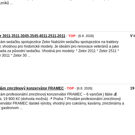
zníků ...
r 3011,3511,3045,3545,4011,2511,2011
V 
-
TOP
- [6.8. 2026]
ám sedačku spolujezdce Zetor Nabízím sedačku spolujezdce na traktory
r, vhodnou pro historické modely. Je ideální pro renovace veteránů a jako
ada za původní sedačku. Vhodná pro modely: * Zetor 2011 * Zetor 2511 *
r 3011 * Zetor 30 ...
dám zmrzlinový konzervátor FRAMEC
19
-
TOP
- [6.8. 2026]
ám profesionální zmrzlinový konzervátor FRAMEC – 6 vaniček | Itálie 💰
: 19 900 Kč (dohoda možná) 📍 Praha 7 Prodám profesionální zmrzlinový
ervátor FRAMEC italské výroby, vhodný pro cukrárny, kavárny, zmrzlinárny a
í gastronom ...