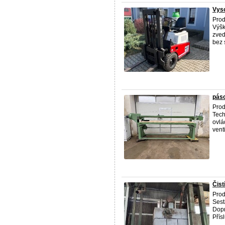
Vys
Prod
Výšk
zved
bez s
pás
Prod
Tech
ovlá
vent
Čist
Prod
Sest
Dopr
Přísl