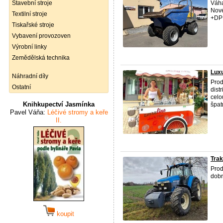
Stavební stroje
Váha
Nové
Textilní stroje
+DP
Tiskařské stroje
Vybavení provozoven
Výrobní linky
Zemědělská technika
Luxu
Náhradní díly
Prod
Ostatní
dist
celo
Knihkupectví Jasmínka
špat
Pavel Váňa:
Léčivé stromy a keře
II.
Trak
Prod
dobr
koupit