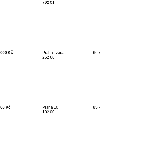
792 01
 000 Kč
Praha - západ
66 x
252 66
700 Kč
Praha 10
85 x
102 00