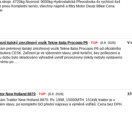
 stroje: 4720kg Nosnost: 9000kg Hydrostatická Převodovka 4x rychlost 4x4
 pneu Kompletní servis, všechny náplně a filtry Motor Deutz 88kw Cena
H
sní italský zmrzlinový vozík Tekne Italia Procopio P6
V 
-
TOP
- [6.8. 2026]
ám prémiový italský zmrzlinový vozík Tekne Italia Procopio P6 od oficiálního
ributora CESK. Zařízení je ve výborném stavu, plně funkční, bez poškození a
u dobu bylo skladováno výhradně uvnitř provozovny (nikdy nebylo vystaveno
nému po ...
tor New Holland 8870
37
-
TOP
- [6.8. 2026]
ám Traktor New Holland 8870. Rv. 1998, 15000MTH, 151kW, traktor je v
ém stavu, po kompletní GO přední nápravy a výměně vstřiků. Cena bez DPH.