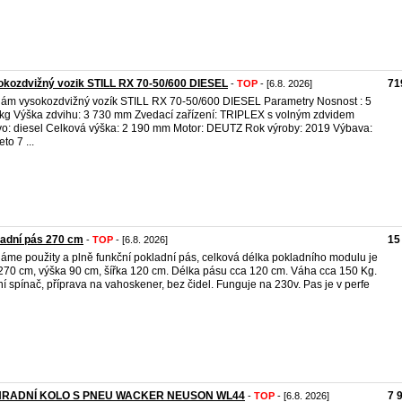
kozdvižný vozik STILL RX 70-50/600 DIESEL
71
-
TOP
- [6.8. 2026]
ám vysokozdvižný vozík STILL RX 70-50/600 DIESEL Parametry Nosnost : 5
kg Výška zdvihu: 3 730 mm Zvedací zařízení: TRIPLEX s volným zdvidem
vo: diesel Celková výška: 2 190 mm Motor: DEUTZ Rok výroby: 2019 Výbava:
eto 7 ...
adní pás 270 cm
15
-
TOP
- [6.8. 2026]
áme použity a plně funkční pokladní pás, celková délka pokladního modulu je
270 cm, výška 90 cm, šířka 120 cm. Délka pásu cca 120 cm. Váha cca 150 Kg.
í spínač, příprava na vahoskener, bez čidel. Funguje na 230v. Pas je v perfe
RADNÍ KOLO S PNEU WACKER NEUSON WL44
7 
-
TOP
- [6.8. 2026]