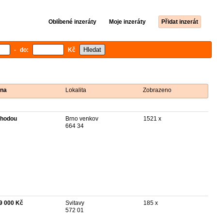
Oblíbené inzeráty
Moje inzeráty
Přidat inzerát
- do:
Kč
na
Lokalita
Zobrazeno
hodou
Brno venkov
1521 x
664 34
9 000 Kč
Svitavy
185 x
572 01