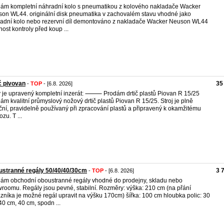
ám kompletní náhradní kolo s pneumatikou z kolového nakladače Wacker
on WL44. originální disk pneumatika v zachovalém stavu vhodné jako
adní kolo nebo rezervní díl demontováno z nakladače Wacker Neuson WL44
ost kontroly před koup ...
č pivovan
35
-
TOP
- [6.8. 2026]
 je upravený kompletní inzerát: ⸻ Prodám drtič plastů Piovan R 15/25
ám kvalitní průmyslový nožový drtič plastů Piovan R 15/25. Stroj je plně
ční, pravidelně používaný při zpracování plastů a připravený k okamžitému
zu. T ...
stranné regály 50/40/40/30cm
3 
-
TOP
- [6.8. 2026]
ám obchodní oboustranné regály vhodné do prodejny, skladu nebo
roomu. Regály jsou pevné, stabilní. Rozměry: výška: 210 cm (na přání
zníka je možné regál upravit na výšku 170cm) šířka: 100 cm hloubka polic: 30
40 cm, 40 cm, spodn ...