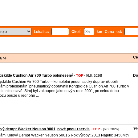
Lokalita:
Okolí:
km Cena od:
Ce
 674
skilde Cushion Air 700 Turbo polonesený
Do
-
TOP
- [6.8. 2026]
skilde Cushion Air 700 Turbo – kompletní pneumatický dopravník obilí
ám profesionální pneumatický dopravník Kongskilde Cushion Air 700 Turbo v
letní sestavě. Stroj byl zakoupen jako nový v roce 2001, po celou dobu
ozu pouze u jednoho ...
ový dempr Wacker Neuson 9001, nové pneu +servis
35
-
TOP
- [6.8. 2026]
ám Kolový Dempr Wacker Neuson 5001S Rok výroby: 2013 Najeto: 3458Mth