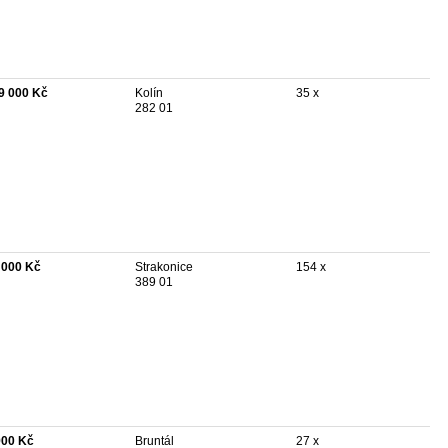
9 000 Kč
Kolín
35 x
282 01
 000 Kč
Strakonice
154 x
389 01
900 Kč
Bruntál
27 x