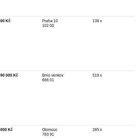
300 Kč
Praha 10
138 x
102 00
590 000 Kč
Brno venkov
519 x
666 01
 000 Kč
Olomouc
285 x
783 91