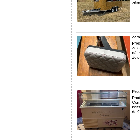
záka
Zeto
Prod
Zeto
náhr
Zeto
Pro
Prod
Cena
konz
dalš