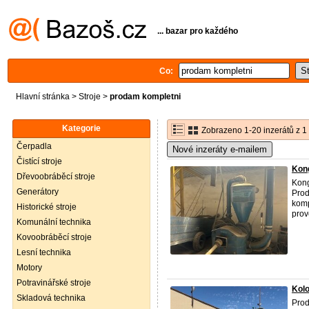
... bazar pro každého
Co:
Hlavní stránka
>
Stroje
>
prodam kompletni
Kategorie
Zobrazeno 1-20 inzerátů z 1
Čerpadla
Nové inzeráty e-mailem
Čistící stroje
Kong
Dřevoobráběcí stroje
Kong
Generátory
Prod
komp
Historické stroje
prov
Komunální technika
Kovoobráběcí stroje
Lesní technika
Motory
Potravinářské stroje
Kol
Skladová technika
Prod