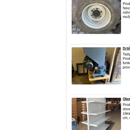
Prod
Neus
náhr
možn
Drti
Tady
Prod
funk
provo
Obou
Prod
show
záka
cm, 