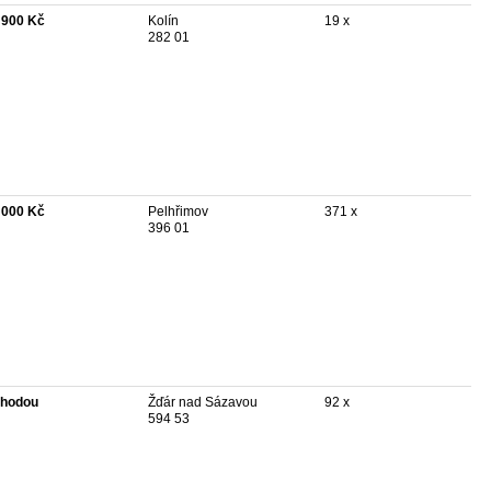
 900 Kč
Kolín
19 x
282 01
 000 Kč
Pelhřimov
371 x
396 01
hodou
Žďár nad Sázavou
92 x
594 53