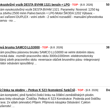
okozdvižný vozík DESTA BVHM 1321 benzín + LPG
50
-
TOP
- [6.8. 2026]
ám vysokozdvižný vozík DESTA BVHM 1321. Parametry: Nosnost :1250 kg
a zdvihu:2500 mmn Palivo:benzín + LPG Motor:ŠKODA 1202 Výbava: -
ací zařízení DUPLEX - volní zdvih - 2 sekční rozvaděč - manuální převodovka
erva - no ...
ová bruska SAMCO LLG3000
38
-
TOP
- [6.8. 2026]
ám použitou pásovou brusku SAMCO LLG3000 ve velmi dobrém stavu.
nická data: -rozměr pracovního stolu 3000x1000mm -elektromotoricky
dáný zdvih pracovního stolu -reversace otáček brusného pásu -integrovaný
ilátor odsávání spouštěný ...
ící linka na plodiny – Petkus K 523 (kompletní, funkční)
Do
-
TOP
- [6.8. 2026]
ám kompletní, plně funkční čistící linku na čištění zemědělských plodin.
ava linky obsahuje: Čistička: Petkus K 523 Konstrukce: Podesta pod čističku
ava: 2x výtah (elevator) Příjem: Příjmová násypka Odsávání: Cyklon
ušenství: ...