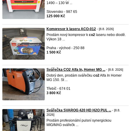
1490 – 130 W ...
Slovensko - 987 65
125 000 Kč
Kompresor k laseru ACO-012
- [8.8. 2026]
Prodám nový kompresor k
co2
laseru nebo diodě.
Výkon 18 ...
Praha - východ - 250 88
1 500 Kč
Svářečka CO2 Alfa In, Homer MG ...
- [8.8. 2026]
Dobrý den, prodám svářečku
co2
Alfa In Homer
MG 150. St ...
Třebíč - 674 01
3 800 Kč
Svářečka SVAROG 420 HD H2O PUL ...
- [8.8.
2026]
Prodám profesionální pulsní synergickou
MIG/MAG svářečk ...