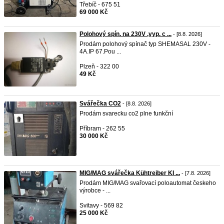
Třebíč - 675 51
69 000 Kč
Polohový spín. na 230V ,vyp. c ...
- [8.8. 2026]
Prodám polohový spínač typ SHEMASAL 230V -
4A.IP 67.Pou ...
Plzeň - 322 00
49 Kč
Svářečka CO2
- [8.8. 2026]
Prodám svarecku co2 plne funkční
Příbram - 262 55
30 000 Kč
MIG/MAG svářečka Kühtreiber KI ...
- [7.8. 2026]
Prodám MIG/MAG svařovací poloautomat českeho
výrobce - ...
Svitavy - 569 82
25 000 Kč