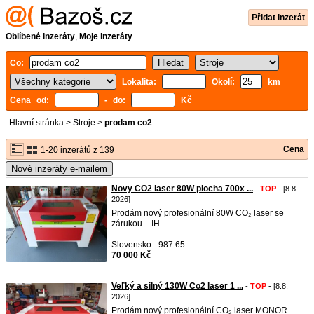
Přidat inzerát
Oblíbené inzeráty
,
Moje inzeráty
Co:
Lokalita:
Okolí:
km
Cena od:
- do:
Kč
Hlavní stránka
>
Stroje
>
prodam co2
Cena
1-20 inzerátů z 139
Nové inzeráty e-mailem
Novy CO2 laser 80W plocha 700x ...
-
TOP
- [8.8.
2026]
Prodám nový profesionální 80W CO₂ laser se
zárukou – IH ...
Slovensko - 987 65
70 000 Kč
Veľký a silný 130W Co2 laser 1 ...
-
TOP
- [8.8.
2026]
Prodám nový profesionální CO₂ laser MONOR