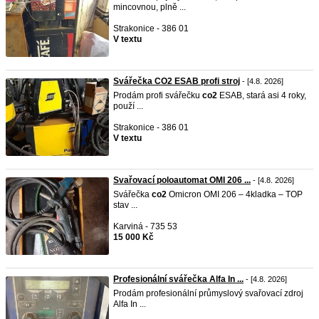
mincovnou, plně ...
Strakonice - 386 01
V textu
Svářečka CO2 ESAB profi stroj
- [4.8. 2026]
Prodám profi svářečku
co2
ESAB, stará asi 4 roky,
použí ...
Strakonice - 386 01
V textu
Svařovací poloautomat OMI 206 ...
- [4.8. 2026]
Svářečka
co2
Omicron OMI 206 – 4kladka – TOP
stav ...
Karviná - 735 53
15 000 Kč
Profesionální svářečka Alfa In ...
- [4.8. 2026]
Prodám profesionální průmyslový svařovací zdroj
Alfa In ...