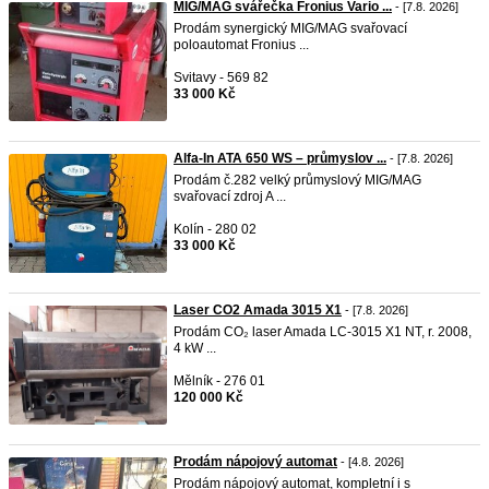
MIG/MAG svářečka Fronius Vario ...
- [7.8. 2026]
Prodám synergický MIG/MAG svařovací
poloautomat Fronius ...
Svitavy - 569 82
33 000 Kč
Alfa-In ATA 650 WS – průmyslov ...
- [7.8. 2026]
Prodám č.282 velký průmyslový MIG/MAG
svařovací zdroj A ...
Kolín - 280 02
33 000 Kč
Laser CO2 Amada 3015 X1
- [7.8. 2026]
Prodám CO₂ laser Amada LC-3015 X1 NT, r. 2008,
4 kW ...
Mělník - 276 01
120 000 Kč
Prodám nápojový automat
- [4.8. 2026]
Prodám nápojový automat, kompletní i s