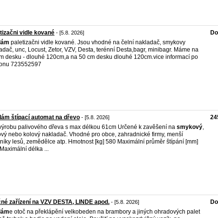
tizačni vidle kované
Do
- [5.8. 2026]
dám
paletizačni vidle kované. Jsou vhodné na čelní nakladač, smykovy
adač, unc, Locust, Zetor, VZV, Desta, terénní Desta,bagr, minibagr. Máme na
m desku - dlouhé 120cm,a na 50 cm desku dlouhé 120cm.vice informací po
fonu 723552597
ám štípací automat na dřevo
24
- [5.8. 2026]
výrobu palivového dřeva s max délkou 61cm Určené k zavěšení na
smykový
,
vý nebo kolový nakladač. Vhodné pro obce, zahradnické firmy, menší
tníky lesů, zemědělce atp. Hmotnost [kg] 580 Maximální průměr štípání [mm]
Maximální délka ...
né zařízení na VZV DESTA, LINDE apod.
Do
- [5.8. 2026]
dám
e otoč na překlápění velkobeden na brambory a jiných ohradových palet