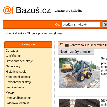
... bazar pro každého
Co:
Hlavní stránka
>
Stroje
>
prodám smykový
Kategorie
Zobrazeno 1-20 inzerátů z 1
Čerpadla
Nové inzeráty e-mailem
Čistící stroje
Smy
Dřevoobráběcí stroje
pro
Generátory
hmot
prot
Historické stroje
hlav
Komunální technika
Kovoobráběcí stroje
Lesní technika
Motory
Potravinářské stroje
Smy
Skladová technika
Akč