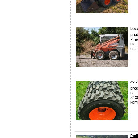
Locu
pro
Plně
hlad
unc .
4x k
pro
na d
S130
kompl
Pod