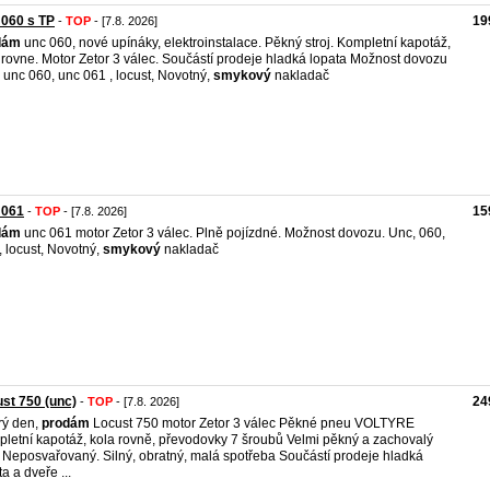
060 s TP
19
-
TOP
- [7.8. 2026]
dám
unc 060, nové upínáky, elektroinstalace. Pěkný stroj. Kompletní kapotáž,
 rovne. Motor Zetor 3 válec. Součástí prodeje hladká lopata Možnost dovozu
 unc 060, unc 061 , locust, Novotný,
smykový
nakladač
 061
15
-
TOP
- [7.8. 2026]
dám
unc 061 motor Zetor 3 válec. Plně pojízdné. Možnost dovozu. Unc, 060,
, locust, Novotný,
smykový
nakladač
st 750 (unc)
24
-
TOP
- [7.8. 2026]
rý den,
prodám
Locust 750 motor Zetor 3 válec Pěkné pneu VOLTYRE
letní kapotáž, kola rovně, převodovky 7 šroubů Velmi pěkný a zachovalý
. Neposvařovaný. Silný, obratný, malá spotřeba Součástí prodeje hladká
a a dveře ...