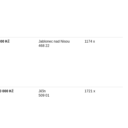
000 Kč
Jablonec nad Nisou
1174 x
468 22
0 000 Kč
Jičín
1721 x
509 01