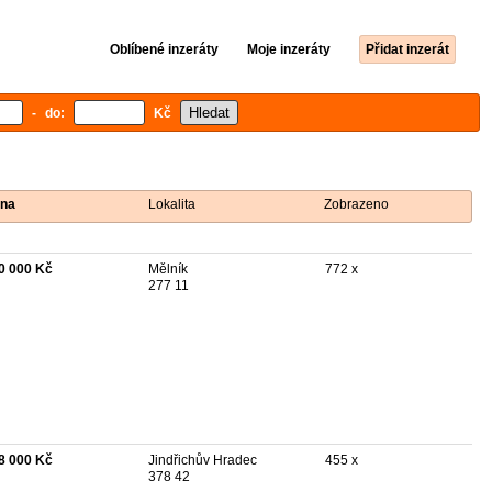
Oblíbené inzeráty
Moje inzeráty
Přidat inzerát
- do:
Kč
na
Lokalita
Zobrazeno
0 000 Kč
Mělník
772 x
277 11
8 000 Kč
Jindřichův Hradec
455 x
378 42