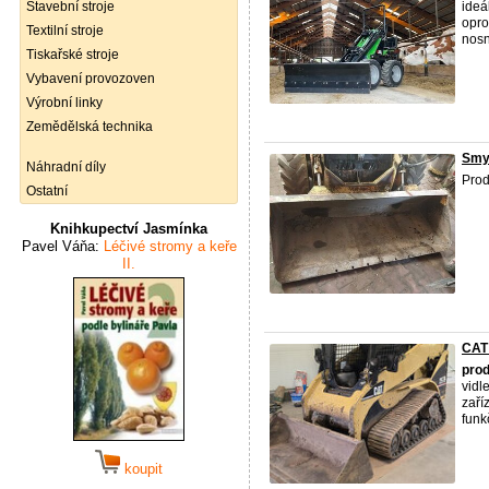
Stavební stroje
ideá
opro
Textilní stroje
nosn
Tiskařské stroje
Vybavení provozoven
Výrobní linky
Zemědělská technika
Smyk
Náhradní díly
Prod
Ostatní
Knihkupectví Jasmínka
Pavel Váňa:
Léčivé stromy a keře
II.
CAT
pro
vidl
zaří
funkč
koupit