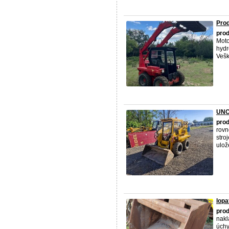
Pro
pro
Moto
hydr
Veške
UNC
pro
rovn
stro
ulože
lopa
pro
nakl
úchy