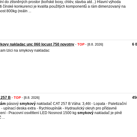
lní do ztísněných prostor (koňské boxy, chlév, stavba atd...) Hlavní výhoda
ti čínské konkurenci je kvalita použitých komponentů a rám dimenzovaný na
ost 800kg (reáln ...
ovy nakladac unc 060 locust 750 novotny
6 
-
TOP
- [8.8. 2026]
am lzici na smykovy nakladac
 257 B
45
-
TOP
- [8.8. 2026]
dám
pásový
smykový
nakladač CAT 257 B Váha: 3,46t - Lopata - Paletizační
e - upínací deska extra - Rychloupínák - Hydraulický okruh pro přídavné
zení - Pracovní osvětlení LED Nosnost 1500 kg
smykový
nakladač je plně
 ...