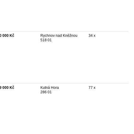
0 000 Kč
Rychnov nad Kněžnou
34 x
518 01
9 000 Kč
Kutná Hora
77 x
286 01