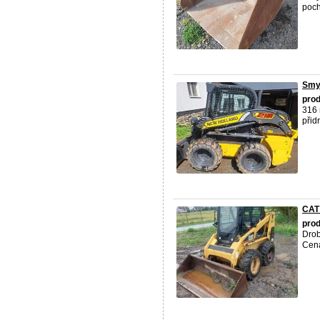
poch
Smy
pro
316 
přid
CAT
pro
Drob
Cen