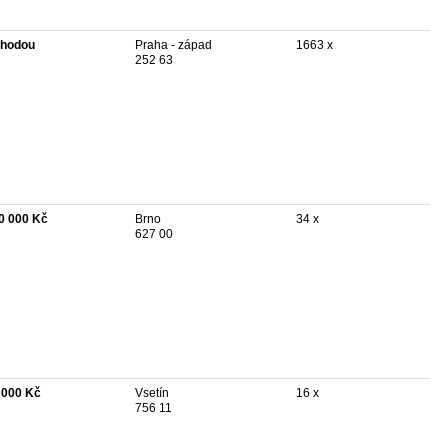
hodou
Praha - západ
1663 x
252 63
0 000 Kč
Brno
34 x
627 00
 000 Kč
Vsetín
16 x
756 11