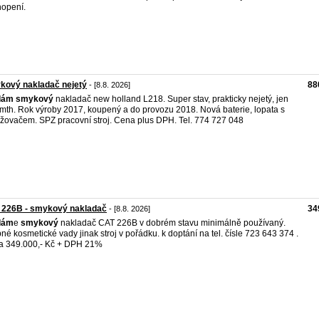
opení.
kový nakladač nejetý
88
- [8.8. 2026]
dám
smykový
nakladač new holland L218. Super stav, prakticky nejetý, jen
mth. Rok výroby 2017, koupený a do provozu 2018. Nová baterie, lopata s
ržovačem. SPZ pracovní stroj. Cena plus DPH. Tel. 774 727 048
 226B - smykový nakladač
34
- [8.8. 2026]
dám
e
smykový
nakladač CAT 226B v dobrém stavu minimálně používaný.
né kosmetické vady jinak stroj v pořádku. k doptání na tel. čísle 723 643 374 .
a 349.000,- Kč + DPH 21%