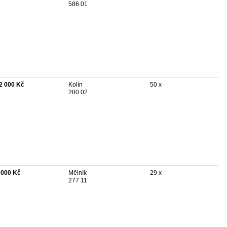
586 01
2 000 Kč
Kolín
50 x
280 02
 000 Kč
Mělník
29 x
277 11