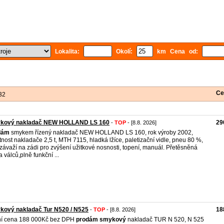
Lokalita:
Okolí:
km Cena od:
Ce
32
kový nakladač NEW HOLLAND LS 160
29
-
TOP
- [8.8. 2026]
dám
smykem řízený nakladač NEW HOLLAND LS 160, rok výroby 2002,
nost nakladače 2,5 t, MTH 7115, hladká lžíce, paletizační vidle, pneu 80 %,
izávaží na zádi pro zvýšení užitkové nosnosti, topení, manuál. Přetěsněná
a válců,plně funkční ...
kový nakladač Tur N520 / N525
18
-
TOP
- [8.8. 2026]
ní cena 188 000Kč bez DPH
prodám
smykový
nakladač TUR N 520, N 525