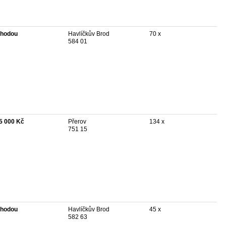
hodou
Havlíčkův Brod
70 x
584 01
5 000 Kč
Přerov
134 x
751 15
hodou
Havlíčkův Brod
45 x
582 63