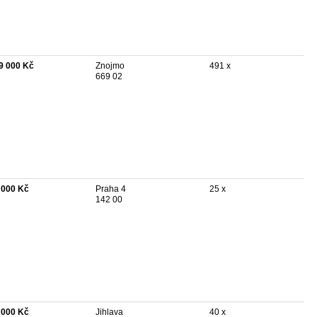
9 000 Kč
Znojmo
491 x
669 02
 000 Kč
Praha 4
25 x
142 00
 000 Kč
Jihlava
40 x