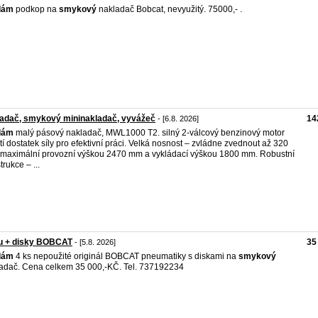
dám
podkop na
smykový
nakladač Bobcat, nevyužitý. 75000,- .
ladač, smykový mininakladač, vyvážeč
14
- [6.8. 2026]
dám
malý pásový nakladač, MWL1000 T2. silný 2-válcový benzinový motor
stí dostatek síly pro efektivní práci. Velká nosnost – zvládne zvednout až 320
 maximální provozní výškou 2470 mm a vykládací výškou 1800 mm. Robustní
trukce – ...
u + disky BOBCAT
35
- [5.8. 2026]
dám
4 ks nepoužité originál BOBCAT pneumatiky s diskami na
smykový
adač. Cena celkem 35 000,-KČ. Tel. 737192234