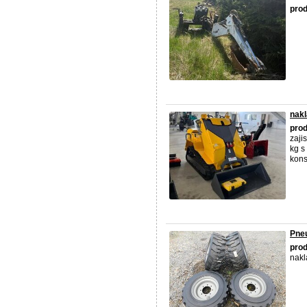
pro
nak
pro
zaji
kg s
kons
Pne
pro
nakl