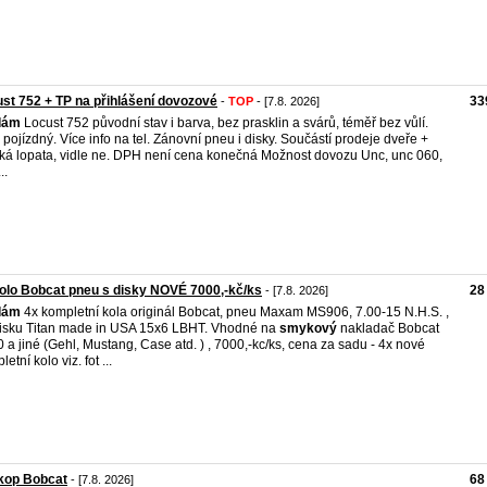
st 752 + TP na přihlášení dovozové
33
-
TOP
- [7.8. 2026]
dám
Locust 752 původní stav i barva, bez prasklin a svárů, téměř bez vůlí.
 pojízdný. Více info na tel. Zánovní pneu i disky. Součástí prodeje dveře +
ká lopata, vidle ne. DPH není cena konečná Možnost dovozu Unc, unc 060,
..
olo Bobcat pneu s disky NOVÉ 7000,-kč/ks
28
- [7.8. 2026]
dám
4x kompletní kola originál Bobcat, pneu Maxam MS906, 7.00-15 N.H.S. ,
isku Titan made in USA 15x6 LBHT. Vhodné na
smykový
nakladač Bobcat
 a jiné (Gehl, Mustang, Case atd. ) , 7000,-kc/ks, cena za sadu - 4x nové
etní kolo viz. fot ...
kop Bobcat
68
- [7.8. 2026]