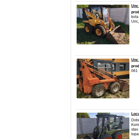
Unc 
pro
kola
Unc,
Unc
pro
061 
Locu
Dob
Komp
stav
lopat