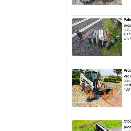
Pale
pro
nakl
40 c
tele
Prod
Pro 
páso
vlas
400 
Otoč
pro