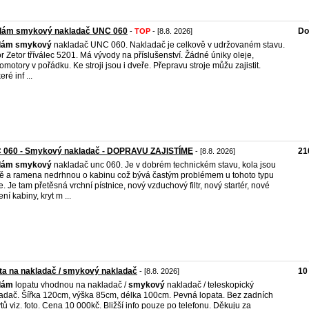
dám smykový nakladač UNC 060
Do
-
TOP
- [8.8. 2026]
dám
smykový
nakladač UNC 060. Nakladač je celkově v udržovaném stavu.
r Zetor tříválec 5201. Má vývody na příslušenství. Žádné úniky oleje,
omotory v pořádku. Ke stroji jsou i dveře. Přepravu stroje můžu zajistit.
ré inf ...
 060 - Smykový nakladač - DOPRAVU ZAJISTÍME
21
- [8.8. 2026]
dám
smykový
nakladač unc 060. Je v dobrém technickém stavu, kola jsou
ě a ramena nedrhnou o kabinu což bývá častým problémem u tohoto typu
je. Je tam přetěsná vrchní pístnice, nový vzduchový filtr, nový startér, nové
ní kabiny, kryt m ...
ta na nakladač / smykový nakladač
10
- [8.8. 2026]
dám
lopatu vhodnou na nakladač /
smykový
nakladač / teleskopický
adač. Šířka 120cm, výška 85cm, délka 100cm. Pevná lopata. Bez zadních
tů viz. foto. Cena 10 000kč. Bližší info pouze po telefonu. Děkuju za