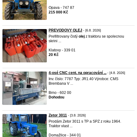
Opava - 747 87
215 000 Kč
PREVODOVY OLEJ
- [6.8. 2026]
Prefiltrovany čistý
olej
z traktoru se spolecnou
skrini ...
Klatovy - 339 01
20 Kč
4-osé CNC cent. na opracování ...
- [4.8. 2026]
Inv. číslo: 7787 Typ: JR1.40 Výrobce: CMS
Brembana V ...
Brno - 602 00
Dohodou
Zetor 3011
- [3.8. 2026]
Prodám Zetor 3011 s TP a SPZ z roku 1964.
Traktor vlast ...
Domažlice - 344 01