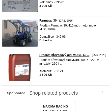
Pelhřimov - 395 01
3 000 Kč
Farmtrac 30
- [27.6. 2026]
Prodám Farmtrac 30, 410 mth, motor motor
Mitshubishi / ...
Domažlice - 345 06
Dohodou
Prodám převodový olej MOBIL 60 ...
- [25.6. 2026]
Prodám převodový
olej
MOBIL 600XP 220 v
množství 260 l ...
Kroměříž - 768 21
1 500 Kč