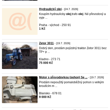
Hydraulický olej
- [24.7. 2026]
Koupím hydraulicky
olej
,trafo
olej
. Né převodový a
vyje ...
Praha - východ - 250 91
1 Kč
Zetor 3011
- [19.7. 2026]
Dobrý den, prodám pojízdný traktor Zetor 3011 bez
TP+ p ...
Kladno - 273 71
75 000 Kč
Motor s převodovkou (pohon) Se ...
- [19.7. 2026]
Prodám nepoužitý pomaloběžný pohon s velkým
kroutícím m ...
Blansko - 678 01
9 000 Kč