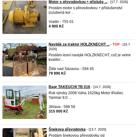
Motor s převodovkou + přísluše ...
- [17.7. 2026]
Prodám motor s převodovkou + příslušenství
(ozubená kol ...
Vsetín - 755 01
4 900 Kč
Naviják za traktor HOLZKNECHT ...
-
TOP
- [16.7.
2026]
Prodám lesní naviják HOLZKNECHT, což je velmi
kvalitní ...
Žďár nad Sázavou - 594 45
79 990 Kč
Bagr TAKEUCHI TB 016
- [14.7. 2026]
Rok výroby 2008 Váha 1620kg Motor tříválec
Yanmar 9,0 ...
Jihlava - 588 56
315 000 Kč
Šnekova převodovka
- [13.7. 2026]
Prodám šnekovou převodovku od