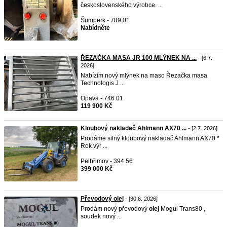
československého výrobce. ...
Šumperk - 789 01
Nabídněte
ŘEZAČKA MASA JR 100 MLÝNEK NA ...
- [6.7.
2026]
Nabízím nový mlýnek na maso Řezačka masa
Technologis J ...
Opava - 746 01
119 900 Kč
Kloubový nakladač Ahlmann AX70 ...
- [2.7. 2026]
Prodáme silný kloubový nakladač Ahlmann AX70 *
Rok výr ...
Pelhřimov - 394 56
399 000 Kč
Převodový olej
- [30.6. 2026]
Prodám nový převodový
olej
Mogul Trans80 ,
soudek nový ...