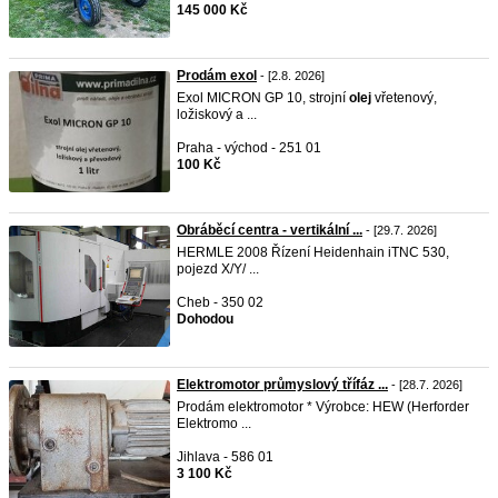
145 000 Kč
Prodám exol
- [2.8. 2026]
Exol MICRON GP 10, strojní
olej
vřetenový,
ložiskový a ...
Praha - východ - 251 01
100 Kč
Obráběcí centra - vertikální ...
- [29.7. 2026]
HERMLE 2008 Řízení Heidenhain iTNC 530,
pojezd X/Y/ ...
Cheb - 350 02
Dohodou
Elektromotor průmyslový třífáz ...
- [28.7. 2026]
Prodám elektromotor * Výrobce: HEW (Herforder
Elektromo ...
Jihlava - 586 01
3 100 Kč