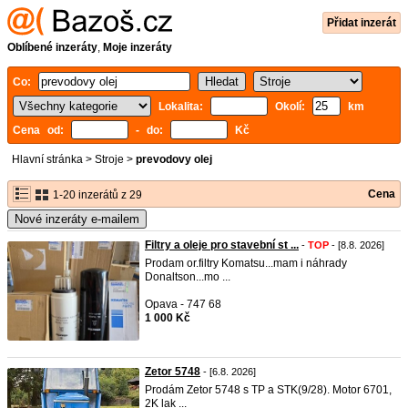
Přidat inzerát
Oblíbené inzeráty
,
Moje inzeráty
Co:
Lokalita:
Okolí:
km
Cena od:
- do:
Kč
Hlavní stránka
>
Stroje
>
prevodovy olej
Cena
1-20 inzerátů z 29
Nové inzeráty e-mailem
Filtry a oleje pro stavební st ...
-
TOP
- [8.8. 2026]
Prodam or.filtry Komatsu...mam i náhrady
Donaltson...mo ...
Opava - 747 68
1 000 Kč
Zetor 5748
- [6.8. 2026]
Prodám Zetor 5748 s TP a STK(9/28). Motor 6701,
2K lak ...