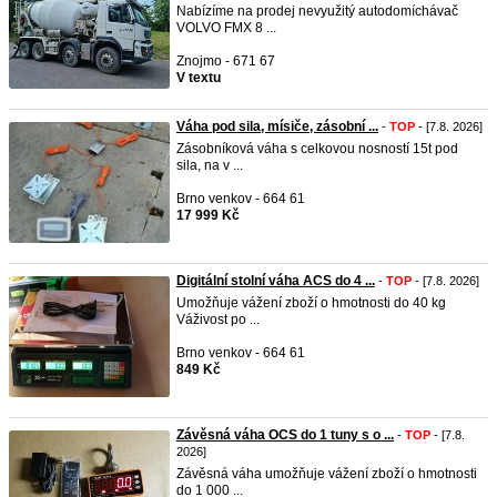
Nabízíme na prodej nevyužitý autodomíchávač
VOLVO FMX 8 ...
Znojmo - 671 67
V textu
Váha pod sila, mísiče, zásobní ...
-
TOP
- [7.8. 2026]
Zásobníková váha s celkovou nosností 15t pod
sila, na v ...
Brno venkov - 664 61
17 999 Kč
Digitální stolní váha ACS do 4 ...
-
TOP
- [7.8. 2026]
Umožňuje vážení zboží o hmotnosti do 40 kg
Váživost po ...
Brno venkov - 664 61
849 Kč
Závěsná váha OCS do 1 tuny s o ...
-
TOP
- [7.8.
2026]
Závěsná váha umožňuje vážení zboží o hmotnosti
do 1 000 ...