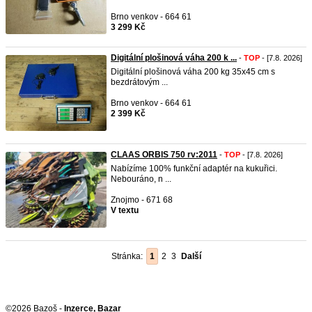
Brno venkov - 664 61
3 299 Kč
Digitální plošinová váha 200 k ...
-
TOP
- [7.8. 2026]
Digitální plošinová váha 200 kg 35x45 cm s
bezdrátovým ...
Brno venkov - 664 61
2 399 Kč
CLAAS ORBIS 750 rv:2011
-
TOP
- [7.8. 2026]
Nabízíme 100% funkční adaptér na kukuřici.
Nebouráno, n ...
Znojmo - 671 68
V textu
Stránka:
1
2
3
Další
©2026 Bazoš -
Inzerce, Bazar