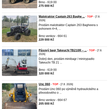
Brno - 619 00
275 000 Kč
Malotraktor Captain 263 Baghe ...
-
TOP
- [7.8.
2026]
Prodám malotraktor Captain 263 Bagheera s
pohonem 4×4, ...
Brno venkov - 664 61
229 000 Kč
Pásový bagr Takeuchi TB210R – ...
-
TOP
- [7.8.
2026]
Dobrý den, prodám minibagr / minirypadlo
Takeuchi TB 21 ...
Brno - 619 00
320 000 Kč
Unc 060
-
TOP
- [7.8. 2026]
Prodám Unc 060 po výměně hydraulického a
převodového o ...
Brno venkov - 664 67
205 000 Kč