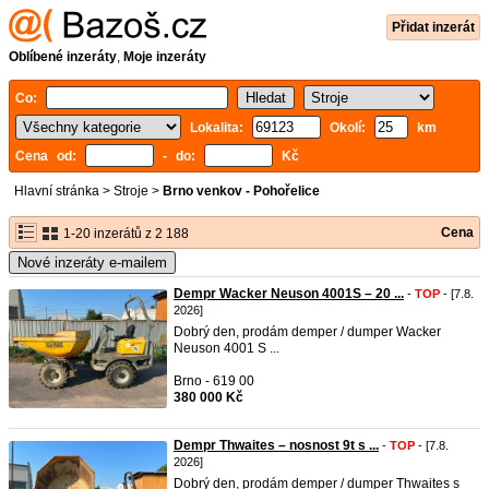
Přidat inzerát
Oblíbené inzeráty
,
Moje inzeráty
Co:
Lokalita:
Okolí:
km
Cena od:
- do:
Kč
Hlavní stránka
>
Stroje
>
Brno venkov - Pohořelice
Cena
1-20 inzerátů z 2 188
Nové inzeráty e-mailem
Dempr Wacker Neuson 4001S – 20 ...
-
TOP
- [7.8.
2026]
Dobrý den, prodám demper / dumper Wacker
Neuson 4001 S ...
Brno - 619 00
380 000 Kč
Dempr Thwaites – nosnost 9t s ...
-
TOP
- [7.8.
2026]
Dobrý den, prodám demper / dumper Thwaites s