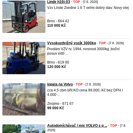
Linde h16t-03
-
TOP
- [7.8. 2026]
Vzv Linde Zvedne 1.6 T velmi dobry stav. Novy olej
...
Brno - 664 42
110 000 Kč
Vysokozdvižný vozík 3000kg
-
TOP
- [7.8. 2026]
Prodám VZV rv. 1994, nosnost 3000kg ,boční
posuv vidlí ...
Brno - 619 00
120 000 Kč
lopata na Volvo
-
TOP
- [7.8. 2026]
cca 4,5 cbm břit KO cena 99.000,-Kč bez DPH /
4.000 ...
Znojmo - 671 67
99 000 Kč
Autodomíchávač / mix VOLVO s p ...
-
TOP
- [7.8.
2026]