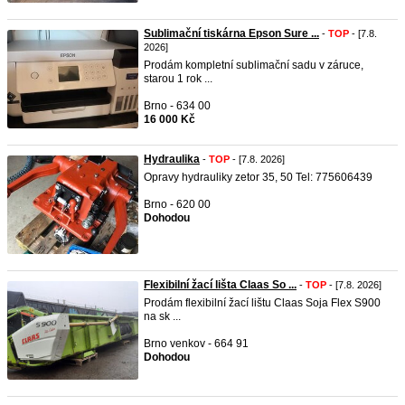
Sublimační tiskárna Epson Sure ...
-
TOP
- [7.8.
2026]
Prodám kompletní sublimační sadu v záruce,
starou 1 rok ...
Brno - 634 00
16 000 Kč
Hydraulika
-
TOP
- [7.8. 2026]
Opravy hydrauliky zetor 35, 50 Tel: 775606439
Brno - 620 00
Dohodou
Flexibilní žací lišta Claas So ...
-
TOP
- [7.8. 2026]
Prodám flexibilní žací lištu Claas Soja Flex S900
na sk ...
Brno venkov - 664 91
Dohodou