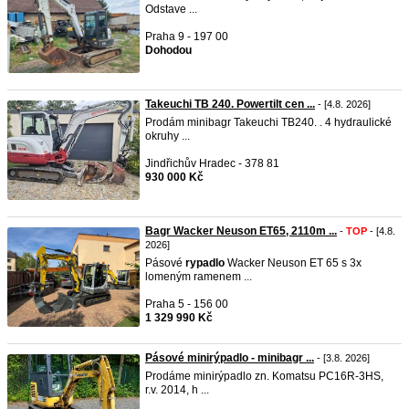
Odstave ...
Praha 9 - 197 00
Dohodou
Takeuchi TB 240. Powertilt cen ...
- [4.8. 2026]
Prodám minibagr Takeuchi TB240. . 4 hydraulické
okruhy ...
Jindřichův Hradec - 378 81
930 000 Kč
Bagr Wacker Neuson ET65, 2110m ...
-
TOP
- [4.8.
2026]
Pásové
rypadlo
Wacker Neuson ET 65 s 3x
lomeným ramenem ...
Praha 5 - 156 00
1 329 990 Kč
Pásové minirýpadlo - minibagr ...
- [3.8. 2026]
Prodáme minirýpadlo zn. Komatsu PC16R-3HS,
r.v. 2014, h ...