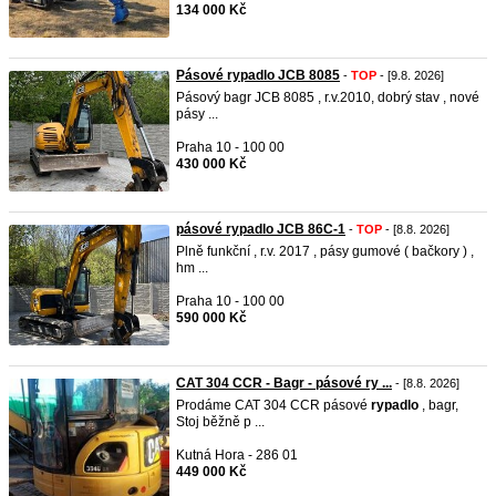
134 000 Kč
Pásové rypadlo JCB 8085
-
TOP
- [9.8. 2026]
Pásový bagr JCB 8085 , r.v.2010, dobrý stav , nové
pásy ...
Praha 10 - 100 00
430 000 Kč
pásové rypadlo JCB 86C-1
-
TOP
- [8.8. 2026]
Plně funkční , r.v. 2017 , pásy gumové ( bačkory ) ,
hm ...
Praha 10 - 100 00
590 000 Kč
CAT 304 CCR - Bagr - pásové ry ...
- [8.8. 2026]
Prodáme CAT 304 CCR pásové
rypadlo
, bagr,
Stoj běžně p ...
Kutná Hora - 286 01
449 000 Kč