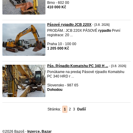
Brno - 602 00
410 000 Kč
Pásové rypadlo JCB 220X
- [3.8. 2026]
PRODÁM.: JCB 220X PÁSOVÉ
rypadlo
První
registrace: 20 ...
Praha 10 - 100 00
1 205 000 Kč
Pás. Rýpadlo Komatshu PC 340 H ...
- [3.8. 2026]
Ponúkame na predaj Pásové rýpadlo Komatshu
PC 340 HRD r ...
Slovensko - 987 65
Dohodou
Stránka:
1
2
3
Další
©2026 Bazoš -
Inzerce, Bazar