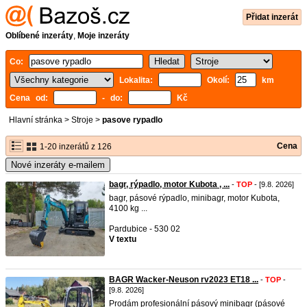
Přidat inzerát
Oblíbené inzeráty
,
Moje inzeráty
Co:
Lokalita:
Okolí:
km
Cena od:
- do:
Kč
Hlavní stránka
>
Stroje
>
pasove rypadlo
Cena
1-20 inzerátů z 126
Nové inzeráty e-mailem
bagr, rýpadlo, motor Kubota , ...
-
TOP
- [9.8. 2026]
bagr, pásové rýpadlo, minibagr, motor Kubota,
4100 kg ...
Pardubice - 530 02
V textu
BAGR Wacker-Neuson rv2023 ET18 ...
-
TOP
-
[9.8. 2026]
Prodám profesionální pásový minibagr (pásové