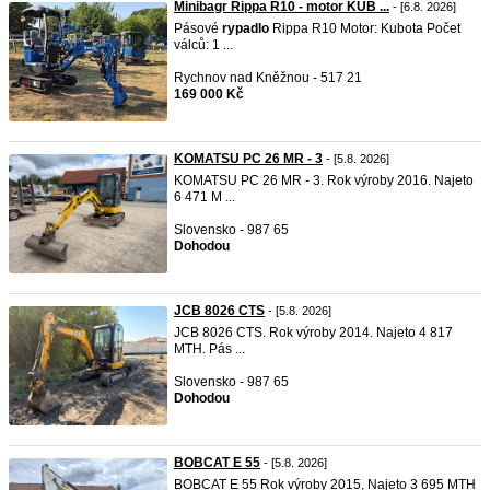
Minibagr Rippa R10 - motor KUB ...
- [6.8. 2026]
Pásové
rypadlo
Rippa R10 Motor: Kubota Počet
válců: 1 ...
Rychnov nad Kněžnou - 517 21
169 000 Kč
KOMATSU PC 26 MR - 3
- [5.8. 2026]
KOMATSU PC 26 MR - 3. Rok výroby 2016. Najeto
6 471 M ...
Slovensko - 987 65
Dohodou
JCB 8026 CTS
- [5.8. 2026]
JCB 8026 CTS. Rok výroby 2014. Najeto 4 817
MTH. Pás ...
Slovensko - 987 65
Dohodou
BOBCAT E 55
- [5.8. 2026]
BOBCAT E 55 Rok výroby 2015, Najeto 3 695 MTH