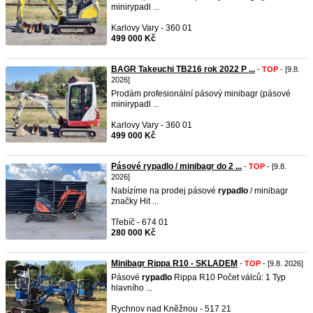
minirypadl ...
Karlovy Vary - 360 01
499 000 Kč
BAGR Takeuchi TB216 rok 2022 P ...
-
TOP
- [9.8.
2026]
Prodám profesionální pásový minibagr (pásové
minirypadl ...
Karlovy Vary - 360 01
499 000 Kč
Pásové rypadlo / minibagr do 2 ...
-
TOP
- [9.8.
2026]
Nabízíme na prodej pásové
rypadlo
/ minibagr
značky Hit ...
Třebíč - 674 01
280 000 Kč
Minibagr Rippa R10 - SKLADEM
-
TOP
- [9.8. 2026]
Pásové
rypadlo
Rippa R10 Počet válců: 1 Typ
hlavního ...
Rychnov nad Kněžnou - 517 21