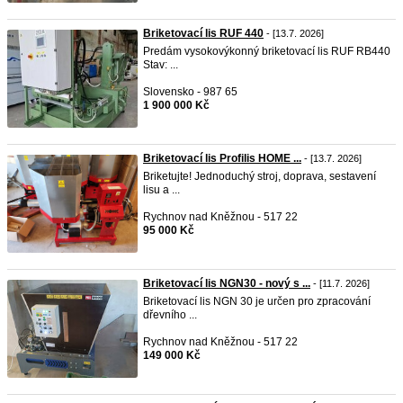
Briketovací lis RUF 440
- [13.7. 2026]
Predám vysokovýkonný briketovací lis RUF RB440
Stav: ...
Slovensko - 987 65
1 900 000 Kč
Briketovací lis Profilis HOME ...
- [13.7. 2026]
Briketujte! Jednoduchý stroj, doprava, sestavení
lisu a ...
Rychnov nad Kněžnou - 517 22
95 000 Kč
Briketovací lis NGN30 - nový s ...
- [11.7. 2026]
Briketovací lis NGN 30 je určen pro zpracování
dřevního ...
Rychnov nad Kněžnou - 517 22
149 000 Kč