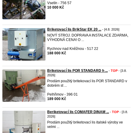
Vsetín - 756 57
10 000 Kč
Briketovací lis BrikStar EK 20 ...
- [4.8. 2026]
NOVÝ STROJ. DOPRAVA A INSTALACE ZDARMA,
VÝHODNÁ CENA! O ...
Rychnov nad Kněžnou - 517 22
188 000 Kč
Briketovací lis POR STANDARD h ...
-
TOP
- [3.8.
2026]
Prodám použitý britekovací lis POR STANDARD v
dobrém st ...
Pelhřimov - 396 01
189 000 Kč
Beriketovací lis COMAFER DINAM ...
-
TOP
- [3.8.
2026]
Prodám použitý briketovací lis italské výroby ve
velmi ...