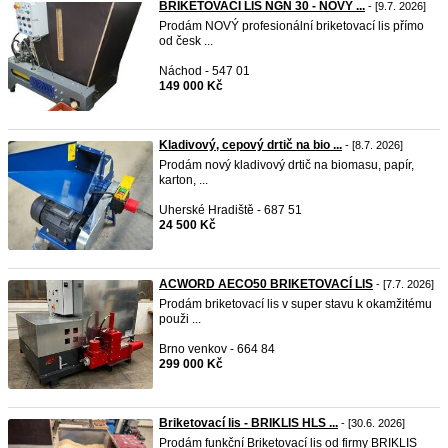
BRIKETOVACÍ LIS NGN 30 - NOVÝ ...
- [9.7. 2026]
Prodám NOVÝ profesionální briketovací lis přímo
od česk ...
Náchod - 547 01
149 000 Kč
Kladivový, cepový drtič na bio ...
- [8.7. 2026]
Prodám nový kladivový drtič na biomasu, papír,
karton, ...
Uherské Hradiště - 687 51
24 500 Kč
ACWORD AECO50 BRIKETOVACÍ LIS
- [7.7. 2026]
Prodám briketovací lis v super stavu k okamžitému
použi ...
Brno venkov - 664 84
299 000 Kč
Briketovací lis - BRIKLIS HLS ...
- [30.6. 2026]
Prodám funkční Briketovací lis od firmy BRIKLIS