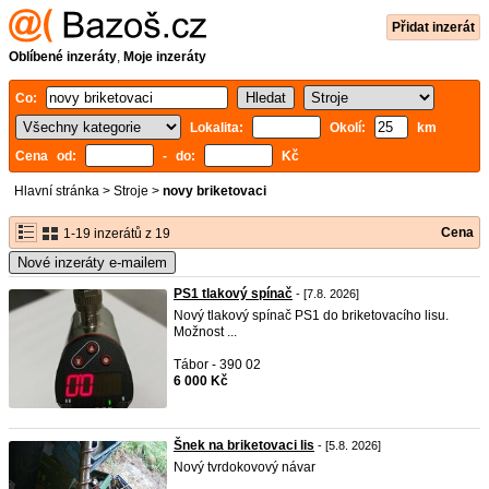
Přidat inzerát
Oblíbené inzeráty
,
Moje inzeráty
Co:
Lokalita:
Okolí:
km
Cena od:
- do:
Kč
Hlavní stránka
>
Stroje
>
novy briketovaci
Cena
1-19 inzerátů z 19
Nové inzeráty e-mailem
PS1 tlakový spínač
- [7.8. 2026]
Nový tlakový spínač PS1 do briketovacího lisu.
Možnost ...
Tábor - 390 02
6 000 Kč
Šnek na briketovaci lis
- [5.8. 2026]
Nový tvrdokovový návar