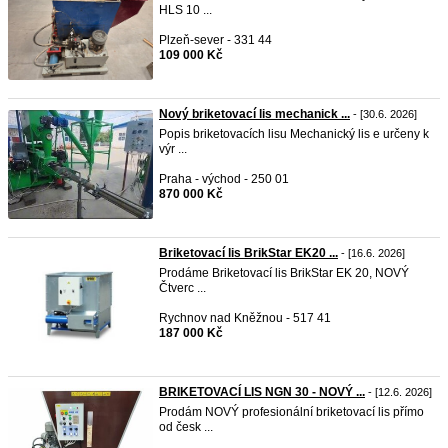
HLS 10 ...
Plzeň-sever - 331 44
109 000 Kč
Nový briketovací lis mechanick ...
- [30.6. 2026]
Popis briketovacích lisu Mechanický lis e určeny k
výr ...
Praha - východ - 250 01
870 000 Kč
Briketovací lis BrikStar EK20 ...
- [16.6. 2026]
Prodáme Briketovací lis BrikStar EK 20, NOVÝ
Čtverc ...
Rychnov nad Kněžnou - 517 41
187 000 Kč
BRIKETOVACÍ LIS NGN 30 - NOVÝ ...
- [12.6. 2026]
Prodám NOVÝ profesionální briketovací lis přímo
od česk ...