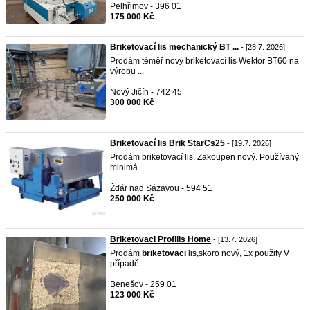
Pelhřimov - 396 01
175 000 Kč
Briketovací lis mechanický BT ...
- [28.7. 2026]
Prodám téměř nový briketovací lis Wektor BT60 na
výrobu ...
Nový Jičín - 742 45
300 000 Kč
Briketovací lis Brik StarCs25
- [19.7. 2026]
Prodám briketovací lis. Zakoupen nový. Používaný
minimá ...
Žďár nad Sázavou - 594 51
250 000 Kč
Briketovaci Profilis Home
- [13.7. 2026]
Prodám
briketovaci
lis,skoro nový, 1x použity V
případě ...
Benešov - 259 01
123 000 Kč