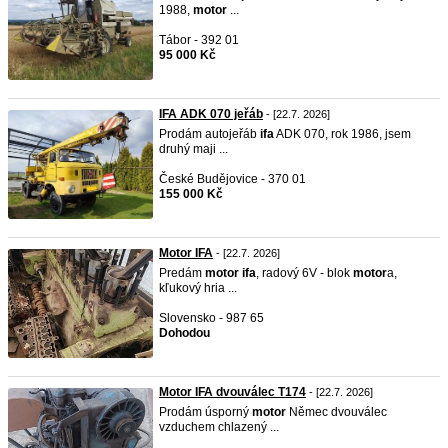
1988,
motor
...
Tábor - 392 01
95 000 Kč
IFA ADK 070 jeřáb
- [22.7. 2026]
Prodám autojeřáb
ifa
ADK 070, rok 1986, jsem
druhý maji ...
České Budějovice - 370 01
155 000 Kč
Motor IFA
- [22.7. 2026]
Predám
motor
ifa
, radový 6V - blok
motor
a,
kľukový hria ...
Slovensko - 987 65
Dohodou
Motor IFA dvouválec T174
- [22.7. 2026]
Prodám úsporný
motor
Němec dvouválec
vzduchem chlazený ...