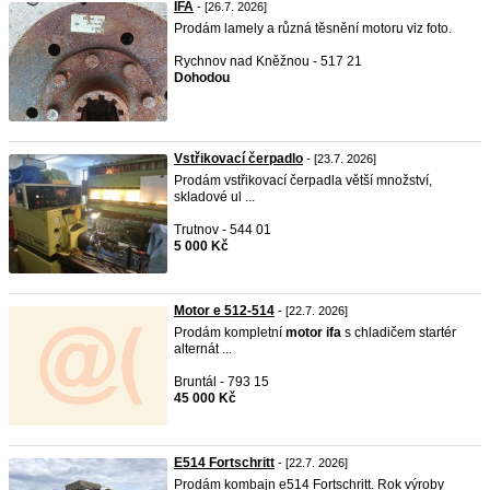
IFA
- [26.7. 2026]
Prodám lamely a různá těsnění motoru viz foto.
Rychnov nad Kněžnou - 517 21
Dohodou
Vstřikovací čerpadlo
- [23.7. 2026]
Prodám vstřikovací čerpadla větší množství,
skladové ul ...
Trutnov - 544 01
5 000 Kč
Motor e 512-514
- [22.7. 2026]
Prodám kompletní
motor
ifa
s chladičem startér
alternát ...
Bruntál - 793 15
45 000 Kč
E514 Fortschritt
- [22.7. 2026]
Prodám kombajn e514 Fortschritt. Rok výroby