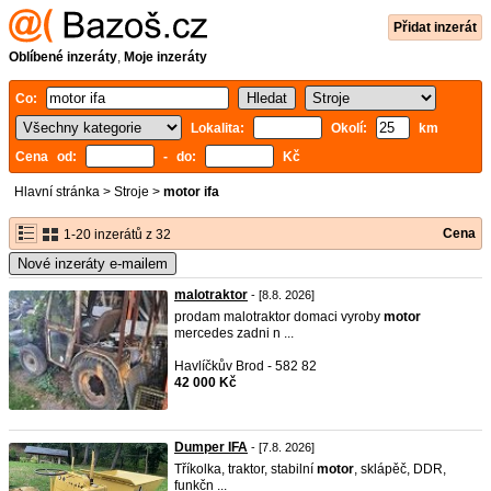
Přidat inzerát
Oblíbené inzeráty
,
Moje inzeráty
Co:
Lokalita:
Okolí:
km
Cena od:
- do:
Kč
Hlavní stránka
>
Stroje
>
motor ifa
Cena
1-20 inzerátů z 32
Nové inzeráty e-mailem
malotraktor
- [8.8. 2026]
prodam malotraktor domaci vyroby
motor
mercedes zadni n ...
Havlíčkův Brod - 582 82
42 000 Kč
Dumper IFA
- [7.8. 2026]
Tříkolka, traktor, stabilní
motor
, sklápěč, DDR,
funkčn ...