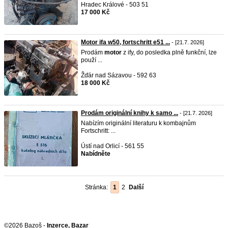
Hradec Králové - 503 51
17 000 Kč
Motor ifa w50, fortschritt e51 ...
- [21.7. 2026]
Prodám
motor
z ify, do posledka plně funkční, lze
použí ...
Žďár nad Sázavou - 592 63
18 000 Kč
Prodám originální knihy k samo ...
- [21.7. 2026]
Nabízím originální literaturu k kombajnům
Fortschritt: ...
Ústí nad Orlicí - 561 55
Nabídněte
Stránka:
1
2
Další
©2026 Bazoš -
Inzerce, Bazar