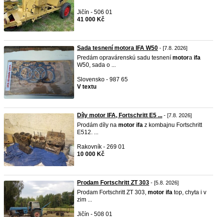
Jičín - 506 01
41 000 Kč
Sada tesnení motora IFA W50
- [7.8. 2026]
Predám opravárenskú sadu tesnení
motor
a
ifa
W50, sada o ...
Slovensko - 987 65
V textu
Díly motor IFA, Fortschritt E5 ...
- [7.8. 2026]
Prodám díly na
motor
ifa
z kombajnu Fortschritt
E512. ...
Rakovník - 269 01
10 000 Kč
Prodam Fortschritt ZT 303
- [5.8. 2026]
Prodam Fortschritt ZT 303,
motor
ifa
top, chyta i v
zim ...
Jičín - 508 01