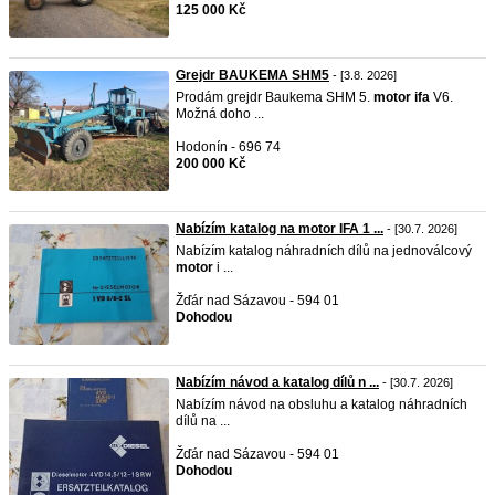
125 000 Kč
Grejdr BAUKEMA SHM5
- [3.8. 2026]
Prodám grejdr Baukema SHM 5.
motor
ifa
V6.
Možná doho ...
Hodonín - 696 74
200 000 Kč
Nabízím katalog na motor IFA 1 ...
- [30.7. 2026]
Nabízím katalog náhradních dílů na jednoválcový
motor
i ...
Žďár nad Sázavou - 594 01
Dohodou
Nabízím návod a katalog dílů n ...
- [30.7. 2026]
Nabízím návod na obsluhu a katalog náhradních
dílů na ...
Žďár nad Sázavou - 594 01
Dohodou