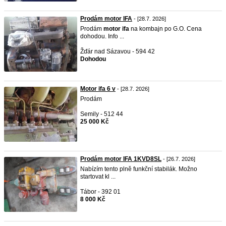
Prodám motor IFA
- [28.7. 2026]
Prodám
motor
ifa
na kombajn po G.O. Cena
dohodou. Info ...
Žďár nad Sázavou - 594 42
Dohodou
Motor ifa 6 v
- [28.7. 2026]
Prodám
Semily - 512 44
25 000 Kč
Prodám motor IFA 1KVD8SL
- [26.7. 2026]
Nabízím tento plně funkční stabilák. Možno
startovat kl ...
Tábor - 392 01
8 000 Kč