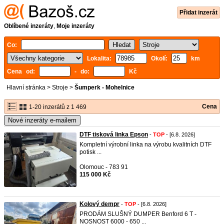
Přidat inzerát
Oblíbené inzeráty
,
Moje inzeráty
Co:
Lokalita:
Okolí:
km
Cena od:
- do:
Kč
Hlavní stránka
>
Stroje
>
Šumperk - Mohelnice
Cena
1-20 inzerátů z 1 469
Nové inzeráty e-mailem
DTF tisková linka Epson
-
TOP
- [6.8. 2026]
Kompletní výrobní linka na výrobu kvalitních DTF
potisk ...
Olomouc - 783 91
115 000 Kč
Kolový dempr
-
TOP
- [6.8. 2026]
PRODÁM SLUŠNÝ DUMPER Benford 6 T -
NOSNOST 6000 - 650 ...