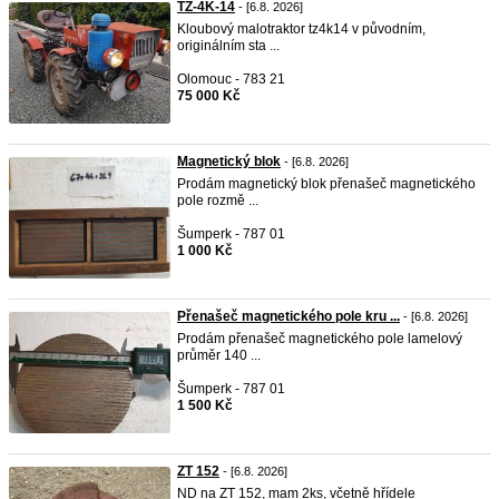
TZ-4K-14
- [6.8. 2026]
Kloubový malotraktor tz4k14 v původním,
originálním sta ...
Olomouc - 783 21
75 000 Kč
Magnetický blok
- [6.8. 2026]
Prodám magnetický blok přenašeč magnetického
pole rozmě ...
Šumperk - 787 01
1 000 Kč
Přenašeč magnetického pole kru ...
- [6.8. 2026]
Prodám přenašeč magnetického pole lamelový
průměr 140 ...
Šumperk - 787 01
1 500 Kč
ZT 152
- [6.8. 2026]
ND na ZT 152, mam 2ks, včetně hřídele