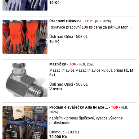
19 Kč
Pracovní rukavice
-
TOP
- [6.8. 2026]
Rukavice pracovní 100 ks cena za pár -10 Moh ...
Ústí nad Orlicí - 563 01
10 Kč
Mazničky
-
TOP
- [6.8. 2026]
Mazací hlavice Mazací hlavice kulová přímá H1 M
6x1 ...
Ústí nad Orlicí - 563 01
V textu
Prodam 4 svářečky Alfa IN axe ...
-
TOP
- [6.8.
2026]
nabízím k prodeji špičkové, vysoce výkonné
profesionáln ...
Olomouc - 783 91
70 000 Kč