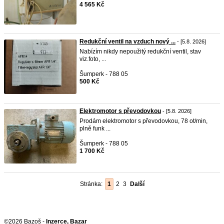
4 565 Kč
Redukční ventil na vzduch nový ...
- [5.8. 2026]
Nabízím nikdy nepoužitý redukční ventil, stav
viz.foto, ...
Šumperk - 788 05
500 Kč
Elektromotor s převodovkou
- [5.8. 2026]
Prodám elektromotor s převodovkou, 78 ot/min,
plně funk ...
Šumperk - 788 05
1 700 Kč
Stránka:
1
2
3
Další
©2026 Bazoš -
Inzerce, Bazar