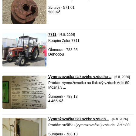
Svitavy - 571 01
500 Kč
7711
- [6.8. 2026]
Koupím Zetor 7711
Olomouc - 783 25
Dohodou
Vymrazovačka tlakového vzduchu ...
- [6.8. 2026]
Prodám vymražovačku na tlakový vzduch Artic 80
Možná v ...
Šumperk - 788 13
4 465 Kč
Vymražovačka tlakového vzduch ...
- [6.8. 2026]
Prodám sušičku (vymrazovačku) vzduchu Artic 80
Šumperk - 788 13