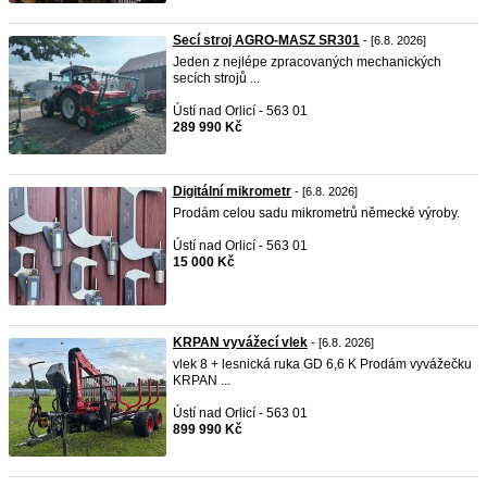
Secí stroj AGRO-MASZ SR301
- [6.8. 2026]
Jeden z nejlépe zpracovaných mechanických
secích strojů ...
Ústí nad Orlicí - 563 01
289 990 Kč
Digitální mikrometr
- [6.8. 2026]
Prodám celou sadu mikrometrů německé výroby.
Ústí nad Orlicí - 563 01
15 000 Kč
KRPAN vyvážecí vlek
- [6.8. 2026]
vlek 8 + lesnická ruka GD 6,6 K Prodám vyvážečku
KRPAN ...
Ústí nad Orlicí - 563 01
899 990 Kč