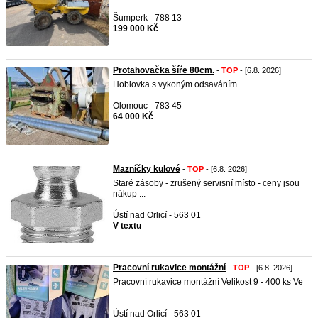
Šumperk - 788 13
199 000 Kč
Protahovačka šíře 80cm.
-
TOP
- [6.8. 2026]
Hoblovka s vykoným odsaváním.
Olomouc - 783 45
64 000 Kč
Mazníčky kulové
-
TOP
- [6.8. 2026]
Staré zásoby - zrušený servisní místo - ceny jsou
nákup ...
Ústí nad Orlicí - 563 01
V textu
Pracovní rukavice montážní
-
TOP
- [6.8. 2026]
Pracovní rukavice montážní Velikost 9 - 400 ks Ve
...
Ústí nad Orlicí - 563 01