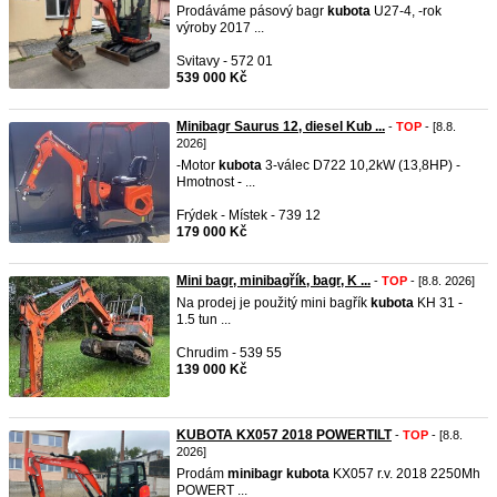
Prodáváme pásový bagr
kubota
U27-4, -rok
výroby 2017 ...
Svitavy - 572 01
539 000 Kč
Minibagr Saurus 12, diesel Kub ...
-
TOP
- [8.8.
2026]
-Motor
kubota
3-válec D722 10,2kW (13,8HP) -
Hmotnost - ...
Frýdek - Místek - 739 12
179 000 Kč
Mini bagr, minibagřík, bagr, K ...
-
TOP
- [8.8. 2026]
Na prodej je použitý mini bagřík
kubota
KH 31 -
1.5 tun ...
Chrudim - 539 55
139 000 Kč
KUBOTA KX057 2018 POWERTILT
-
TOP
- [8.8.
2026]
Prodám
minibagr
kubota
KX057 r.v. 2018 2250Mh
POWERT ...