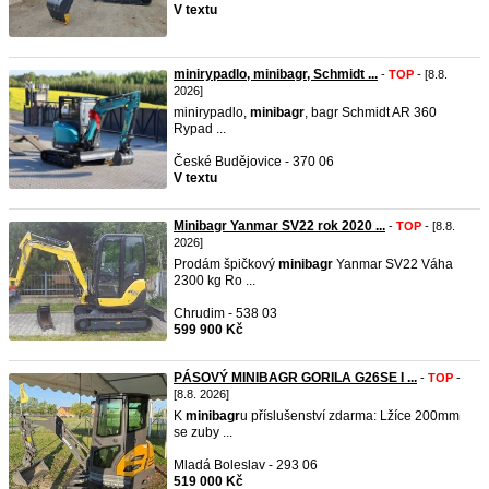
V textu
minirypadlo, minibagr, Schmidt ...
-
TOP
- [8.8.
2026]
minirypadlo,
minibagr
, bagr Schmidt AR 360
Rypad ...
České Budějovice - 370 06
V textu
Minibagr Yanmar SV22 rok 2020 ...
-
TOP
- [8.8.
2026]
Prodám špičkový
minibagr
Yanmar SV22 Váha
2300 kg Ro ...
Chrudim - 538 03
599 900 Kč
PÁSOVÝ MINIBAGR GORILA G26SE I ...
-
TOP
-
[8.8. 2026]
K
minibagr
u příslušenství zdarma: Lžíce 200mm
se zuby ...
Mladá Boleslav - 293 06
519 000 Kč