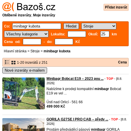
Přidat inzerát
Oblíbené inzeráty
,
Moje inzeráty
Co:
Lokalita:
Okolí:
km
Cena od:
- do:
Kč
Hlavní stránka
>
Stroje
>
minibagr kubota
Cena
1-20 inzerátů z 251
Nové inzeráty e-mailem
Minibagr Bobcat E19 – 2023 pou ...
-
TOP
- [8.8.
2026]
Nabízíme k prodeji kompaktní
minibagr
Bobcat
E19 ve vel ...
Ústí nad Orlicí - 561 66
499 000 Kč
GORILA G27SE I PRO CAB – předv ...
-
TOP
- [8.8.
2026]
Prodám předváděcí pásový
minibagr
GORILA