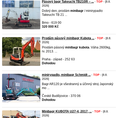
Pásový bagr Takeuchi TB210R – ...
-
TOP
- [8.8.
2026]
Dobrý den, prodám
minibagr
/ minirypadlo
Takeuchi TB 21 ...
Brno - 619 00
320 000 Kč
Prodám pásový minibagr Kubota ...
-
TOP
- [8.8.
2026]
Prodám pásový
minibagr
kubota
. Váha 2600kg,
rv. 2013. ...
Praha - západ - 252 63
Dohodou
minirypadlo, minibagr Schmidt ...
-
TOP
- [8.8.
2026]
Bagr AR120 je všestranný a účinný stroj Japonský
mo ...
České Budějovice - 370 06
Dohodou
Minibagr KUBOTA U27-4, 2017, ...
-
TOP
- [8.8.
2026]