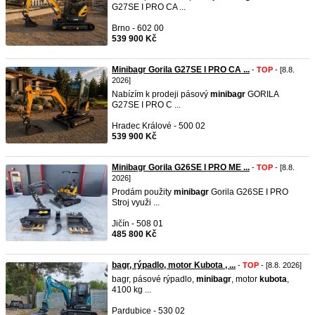
G27SE I PRO CA ...
Brno - 602 00
539 900 Kč
Minibagr Gorila G27SE I PRO CA ...
-
TOP
- [8.8.
2026]
Nabízím k prodeji pásový
minibagr
GORILA
G27SE I PRO C ...
Hradec Králové - 500 02
539 900 Kč
Minibagr Gorila G26SE I PRO ME ...
-
TOP
- [8.8.
2026]
Prodám použity
minibagr
Gorila G26SE I PRO
Stroj využi ...
Jičín - 508 01
485 800 Kč
bagr, rýpadlo, motor Kubota , ...
-
TOP
- [8.8. 2026]
bagr, pásové rýpadlo,
minibagr
, motor
kubota
,
4100 kg ...
Pardubice - 530 02