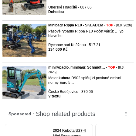
Uherské Hradiště - 687 66
Dohodou
Minibagr Rippa R10 - SKLADEM
-
TOP
- [8.8. 2026]
Pásové rypadlo Rippa R10 Počet válců: 1 Typ
hlavního ...
Rychnov nad Kněžnou - 517 21
134 000 Kč
minirypadlo, minibagr, Schmidt ...
-
TOP
- [8.8.
2026]
Motor
kubota
D902 splňující povinné emisní
normy Euro 5 ...
České Budějovice - 370 06
V textu