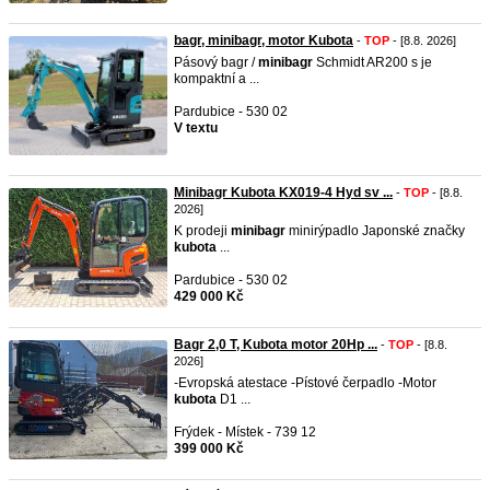
bagr, minibagr, motor Kubota
-
TOP
- [8.8. 2026]
Pásový bagr /
minibagr
Schmidt AR200 s je
kompaktní a ...
Pardubice - 530 02
V textu
Minibagr Kubota KX019-4 Hyd sv ...
-
TOP
- [8.8.
2026]
K prodeji
minibagr
minirýpadlo Japonské značky
kubota
...
Pardubice - 530 02
429 000 Kč
Bagr 2,0 T, Kubota motor 20Hp ...
-
TOP
- [8.8.
2026]
-Evropská atestace -Pístové čerpadlo -Motor
kubota
D1 ...
Frýdek - Místek - 739 12
399 000 Kč