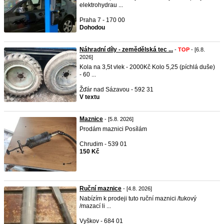
elektrohydrau ...
Praha 7 - 170 00
Dohodou
Náhradní díly - zemědělská tec ...
-
TOP
- [6.8.
2026]
Kola na 3,5t vlek - 2000Kč Kolo 5,25 (píchlá duše)
- 60 ...
Žďár nad Sázavou - 592 31
V textu
Maznice
- [5.8. 2026]
Prodám maznici Posílám
Chrudim - 539 01
150 Kč
Ruční maznice
- [4.8. 2026]
Nabízím k prodeji tuto ruční maznici /tukový
/mazací li ...
Vyškov - 684 01