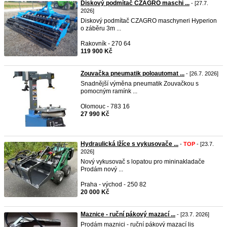
Diskový podmítač CZAGRO maschi ...
- [27.7.
2026]
Diskový podmítač CZAGRO maschyneri Hyperion
o záběru 3m ...
Rakovník - 270 64
119 900 Kč
Zouvačka pneumatik poloautomat ...
- [26.7. 2026]
Snadnější výměna pneumatik Zouvačkou s
pomocným ramínk ...
Olomouc - 783 16
27 990 Kč
Hydraulická lžíce s vykusovače ...
-
TOP
- [23.7.
2026]
Nový vykusovač s lopatou pro mininakladače
Prodám nový ...
Praha - východ - 250 82
20 000 Kč
Maznice - ruční pákový mazací ...
- [23.7. 2026]
Prodám maznici - ruční pákový mazací lis