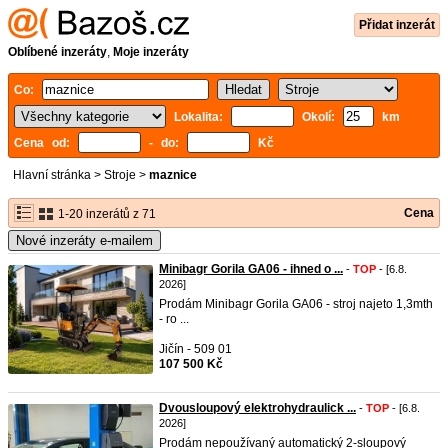
Přidat inzerát
Oblíbené inzeráty
,
Moje inzeráty
Co:
Lokalita:
Okolí:
km
Cena od:
- do:
Kč
Hlavní stránka
>
Stroje
>
maznice
Cena
1-20 inzerátů z 71
Nové inzeráty e-mailem
Minibagr Gorila GA06 - ihned o ...
-
TOP
- [6.8.
2026]
Prodám Minibagr Gorila GA06 - stroj najeto 1,3mth
- ro ...
Jičín - 509 01
107 500 Kč
Dvousloupový elektrohydraulick ...
-
TOP
- [6.8.
2026]
Prodám nepoužívaný automatický 2-sloupový