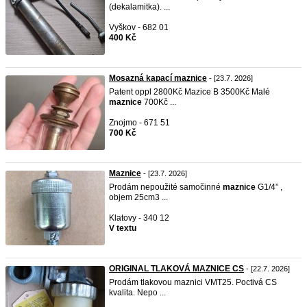
(dekalamitka). ...
Vyškov - 682 01
400 Kč
Mosazná kapací maznice
- [23.7. 2026]
Patent oppl 2800Kč Mazice B 3500Kč Malé
maznice
700Kč ...
Znojmo - 671 51
700 Kč
Maznice
- [23.7. 2026]
Prodám nepoužité samočinné
maznice
G1/4” ,
objem 25cm3 ...
Klatovy - 340 12
V textu
ORIGINAL TLAKOVÁ MAZNICE CS
- [22.7. 2026]
Prodám tlakovou maznici VMT25. Poctivá CS
kvalita. Nepo ...