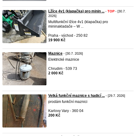
Lžíce 4v1 (klapačka) pro minin ...
-
TOP
- [30.7.
2026]
Multifunkční lžíce 4v1 (klapačka) pro
mininakladače – W ...
Praha - východ - 250 82
19 900 Kč
Maznice
- [30.7. 2026]
Elektrické maznice
Chrudim - 539 73
2 000 Kč
Velká funkční maznice s hadicí ...
- [29.7. 2026]
prodám funkční maznici
Karlovy Vary - 360 04
200 Kč