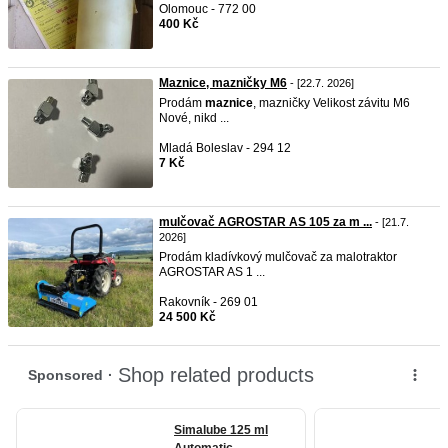
Olomouc - 772 00
400 Kč
Maznice, mazničky M6
- [22.7. 2026]
Prodám
maznice
, mazničky Velikost závitu M6
Nové, nikd ...
Mladá Boleslav - 294 12
7 Kč
mulčovač AGROSTAR AS 105 za m ...
- [21.7.
2026]
Prodám kladívkový mulčovač za malotraktor
AGROSTAR AS 1 ...
Rakovník - 269 01
24 500 Kč