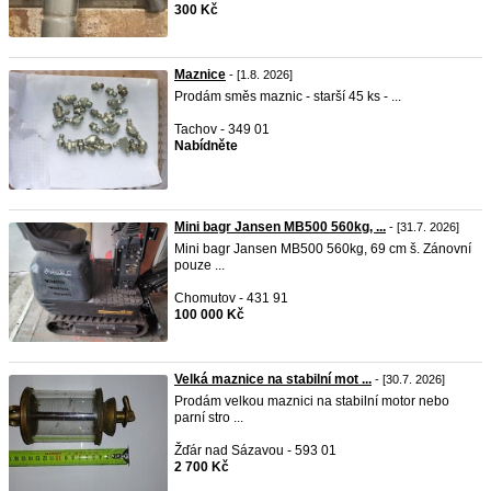
300 Kč
Maznice
- [1.8. 2026]
Prodám směs maznic - starší 45 ks - ...
Tachov - 349 01
Nabídněte
Mini bagr Jansen MB500 560kg, ...
- [31.7. 2026]
Mini bagr Jansen MB500 560kg, 69 cm š. Zánovní
pouze ...
Chomutov - 431 91
100 000 Kč
Velká maznice na stabilní mot ...
- [30.7. 2026]
Prodám velkou maznici na stabilní motor nebo
parní stro ...
Žďár nad Sázavou - 593 01
2 700 Kč