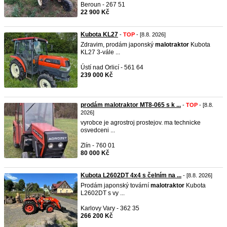
Beroun - 267 51
22 900 Kč
Kubota KL27
-
TOP
- [8.8. 2026]
Zdravim, prodám japonský
malotraktor
Kubota
KL27 3-vále ...
Ústí nad Orlicí - 561 64
239 000 Kč
prodám malotraktor MT8-065 s k ...
-
TOP
- [8.8.
2026]
vyrobce je agrostroj prostejov. ma technicke
osvedceni ...
Zlín - 760 01
80 000 Kč
Kubota L2602DT 4x4 s čelním na ...
- [8.8. 2026]
Prodám japonský tovární
malotraktor
Kubota
L2602DT s vy ...
Karlovy Vary - 362 35
266 200 Kč