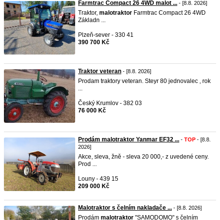
Farmtrac Compact 26 4WD malot ...
- [8.8. 2026]
Traktor,
malotraktor
Farmtrac Compact 26 4WD
Základn ...
Plzeň-sever - 330 41
390 700 Kč
Traktor veteran
- [8.8. 2026]
Prodam traktory veteran. Steyr 80 jednovalec , rok
...
Český Krumlov - 382 03
76 000 Kč
Prodám malotraktor Yanmar EF32 ...
-
TOP
- [8.8.
2026]
Akce, sleva, žně - sleva 20 000,- z uvedené ceny.
Prod ...
Louny - 439 15
209 000 Kč
Malotraktor s čelním nakladače ...
- [8.8. 2026]
Prodám
malotraktor
"SAMODOMO" s čelním