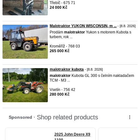
Třebíč - 675 71
24 000 Kč
Malotraktor YUKON WISCONSIN, m ...
- [8.8. 2026]
Prodám
malotraktor
Yukon s motorem Kubota s
turbem, rok ...
Kroměříž - 768 03
265 000 Kč
malotraktor kubota
- [8.8. 2026]
malotraktor
Kubota GL 300 s čelním nakladačem
TCM - M3 ...
Vsetín - 756 42
280 000 Kč