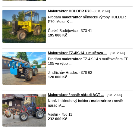
Malotraktor HOLDER P70
- [8.8. 2026]
Prodám
malotraktor
německé výroby HOLDER
P70. Motor K ...
České Budějovice - 373 41
195 000 Kč
Malotraktor TZ-4K-14 + mulčova ...
- [8.8. 2026]
Prodám
malotraktor
TZ-4K-14 s mulčovačem EF
105 ve výbo ...
Jindřichův Hradec - 378 62
120 000 Kč
Malotraktor / nosič nářadí AGT ...
- [8.8. 2026]
Nabízím kloubový traktor /
malotraktor
/ nosič
nářadí A ...
Vsetín - 756 11
232 000 Kč