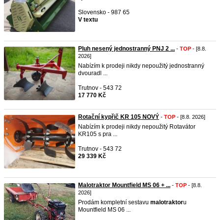
Slovensko - 987 65
V textu
Pluh nesený jednostranný PNJ 2 ...
-
TOP
- [8.8.
2026]
Nabízím k prodeji nikdy nepoužitý jednostranný
dvouradl ...
Trutnov - 543 72
17 770 Kč
Rotační kypřič KR 105 NOVÝ
-
TOP
- [8.8. 2026]
Nabízím k prodeji nikdy nepoužitý Rotavátor
KR105 s pra ...
Trutnov - 543 72
29 339 Kč
Malotraktor Mountfield MS 06 + ...
-
TOP
- [8.8.
2026]
Prodám kompletní sestavu
malotraktor
u
Mountfield MS 06 ...