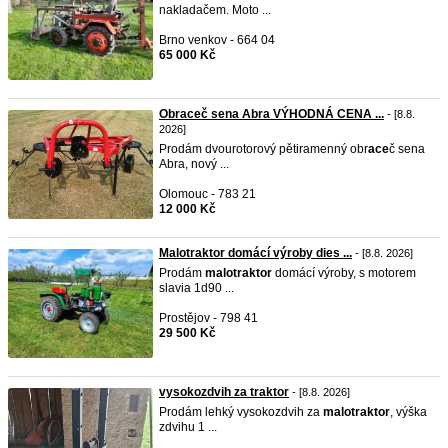
nakladačem. Moto ...
Brno venkov - 664 04
65 000 Kč
Obraceč sena Abra VÝHODNÁ CENA ...
- [8.8.
2026]
Prodám dvourotorový pětiramenný obr
ace
č sena
Abra, nový ...
Olomouc - 783 21
12 000 Kč
Malotraktor domácí výroby dies ...
- [8.8. 2026]
Prodám
malotraktor
domácí výroby, s motorem
slavia 1d90 ...
Prostějov - 798 41
29 500 Kč
vysokozdvih za traktor
- [8.8. 2026]
Prodám lehký vysokozdvih za
malotraktor
, výška
zdvihu 1 ...