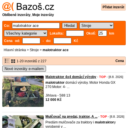
Přidat inzerát
Oblíbené inzeráty
,
Moje inzeráty
Co:
Lokalita:
Okolí:
km
Cena od:
- do:
Kč
Hlavní stránka
>
Stroje
>
malotraktor ace
Cena
1-20 inzerátů z 227
Nové inzeráty e-mailem
Malotraktor 4x4 domácí výroby
-
TOP
- [8.8. 2026]
malotraktor
domácí výroby. Motor Honda GX
270:Motor: 4- ...
Jihlava - 588 13
12 000 Kč
Mulčovač na predaj, traktor, A ...
-
TOP
- [8.8. 2026]
Predám mulčovače za traktory i
malotraktor
y
vyrobené v ...