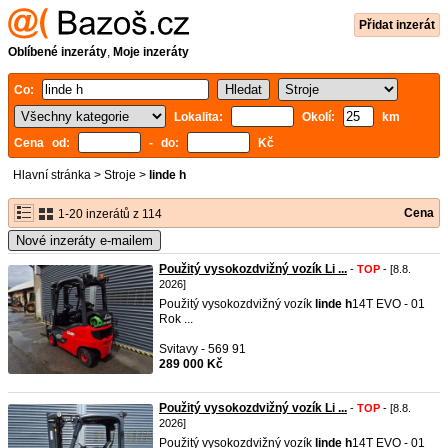
Přidat inzerát
Oblíbené inzeráty
,
Moje inzeráty
Co:
Lokalita:
Okolí:
km
Cena od:
- do:
Kč
Hlavní stránka
>
Stroje
>
linde h
Cena
1-20 inzerátů z 114
Nové inzeráty e-mailem
Použitý vysokozdvižný vozík Li ...
-
TOP
- [8.8.
2026]
Použitý vysokozdvižný vozík
linde
h
14T EVO - 01
Rok ...
Svitavy - 569 91
289 000 Kč
Použitý vysokozdvižný vozík Li ...
-
TOP
- [8.8.
2026]
Použitý vysokozdvižný vozík
linde
h
14T EVO - 01