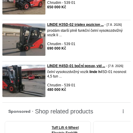
Chrudim - 539 01
650 000 Kč
LINDE H35D-02 triplex pozicion ...
- [7.8. 2026]
prodám starší plně funkční čelní vysokozdvižný
vozík li ...
Chrudim - 539 01
690 000 Kč
LINDE H45D-01 boční posuv, vid ...
- [7.8. 2026]
čelní vysokozdvižný vozík
linde
h
45D-01 nosnost
4,5 tun ...
Chrudim - 539 01
480 000 Kč