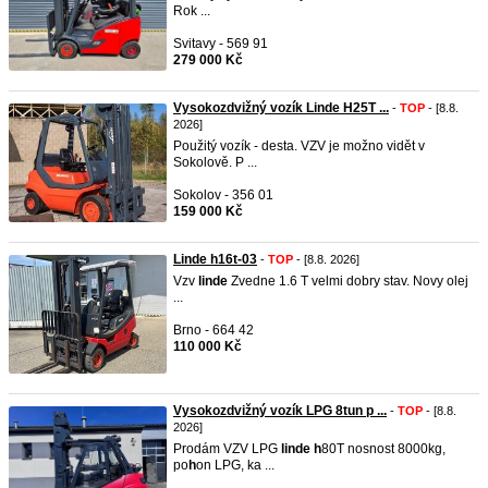
Rok ...
Svitavy - 569 91
279 000 Kč
Vysokozdvižný vozík Linde H25T ...
-
TOP
- [8.8.
2026]
Použitý vozík - desta. VZV je možno vidět v
Sokolově. P ...
Sokolov - 356 01
159 000 Kč
Linde h16t-03
-
TOP
- [8.8. 2026]
Vzv
linde
Zvedne 1.6 T velmi dobry stav. Novy olej
...
Brno - 664 42
110 000 Kč
Vysokozdvižný vozík LPG 8tun p ...
-
TOP
- [8.8.
2026]
Prodám VZV LPG
linde
h
80T nosnost 8000kg,
po
h
on LPG, ka ...