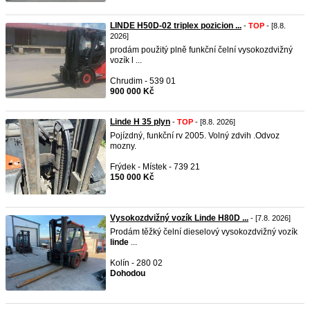
LINDE H50D-02 triplex pozicion ...
-
TOP
- [8.8.
2026]
prodám použitý plně funkční čelní vysokozdvižný
vozík l ...
Chrudim - 539 01
900 000 Kč
Linde H 35 plyn
-
TOP
- [8.8. 2026]
Pojízdný, funkční rv 2005. Volný zdvih .Odvoz
mozny.
Frýdek - Místek - 739 21
150 000 Kč
Vysokozdvižný vozík Linde H80D ...
- [7.8. 2026]
Prodám těžký čelní dieselový vysokozdvižný vozík
linde
...
Kolín - 280 02
Dohodou