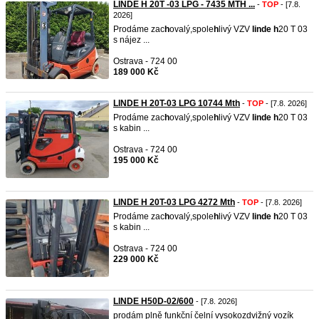
LINDE H 20T -03 LPG - 7435 MTH ...
-
TOP
- [7.8.
2026]
Prodáme zac
h
ovalý,spole
h
livý VZV
linde
h
20 T 03
s nájez ...
Ostrava - 724 00
189 000 Kč
LINDE H 20T-03 LPG 10744 Mth
-
TOP
- [7.8. 2026]
Prodáme zac
h
ovalý,spole
h
livý VZV
linde
h
20 T 03
s kabin ...
Ostrava - 724 00
195 000 Kč
LINDE H 20T-03 LPG 4272 Mth
-
TOP
- [7.8. 2026]
Prodáme zac
h
ovalý,spole
h
livý VZV
linde
h
20 T 03
s kabin ...
Ostrava - 724 00
229 000 Kč
LINDE H50D-02/600
- [7.8. 2026]
prodám plně funkční čelní vysokozdvižný vozík