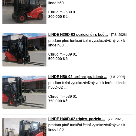
linde
h
50 ...
Chrudim - 539 01
800 000 Kč
LINDE H30D-02 pozicionér s boč ...
- [7.8. 2026]
prodám plně funkční čelní vysokozdvižný vozík
linde
h
30 ...
Chrudim - 539 01
590 000 Kč
LINDE H50-02 terénní pozicioné ...
- [7.8. 2026]
prodám čelní vysokozdvižný vozík terénní
linde
h
50D-02 ...
Chrudim - 539 01
750 000 Kč
LINDE H40D-02 triplex, pozicio ...
- [7.8. 2026]
prodám plně funkční čelní vysokozdvižný vozík
linde
h
40 ...