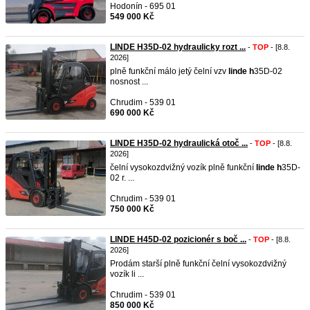
Hodonín - 695 01
549 000 Kč
LINDE H35D-02 hydraulicky rozt ...
-
TOP
- [8.8.
2026]
plně funkční málo jetý čelní vzv
linde
h
35D-02
nosnost ...
Chrudim - 539 01
690 000 Kč
LINDE H35D-02 hydraulická otoč ...
-
TOP
- [8.8.
2026]
čelní vysokozdvižný vozík plně funkční
linde
h
35D-
02 r. ...
Chrudim - 539 01
750 000 Kč
LINDE H45D-02 pozicionér s boč ...
-
TOP
- [8.8.
2026]
Prodám starší plně funkční čelní vysokozdvižný
vozík li ...
Chrudim - 539 01
850 000 Kč