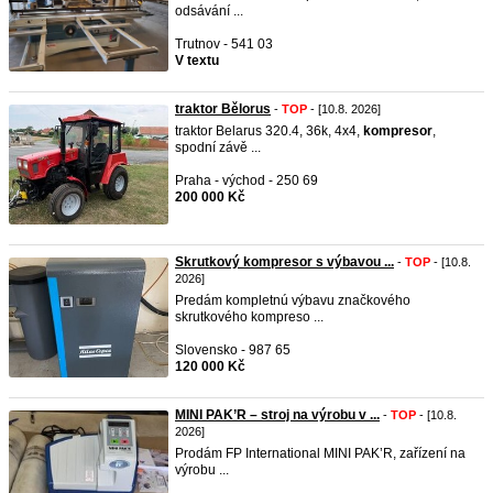
odsávání ...
Trutnov - 541 03
V textu
traktor Bělorus
-
TOP
- [10.8. 2026]
traktor Belarus 320.4, 36k, 4x4,
kompresor
,
spodní závě ...
Praha - východ - 250 69
200 000 Kč
Skrutkový kompresor s výbavou ...
-
TOP
- [10.8.
2026]
Predám kompletnú výbavu značkového
skrutkového kompreso ...
Slovensko - 987 65
120 000 Kč
MINI PAK’R – stroj na výrobu v ...
-
TOP
- [10.8.
2026]
Prodám FP International MINI PAK’R, zařízení na
výrobu ...