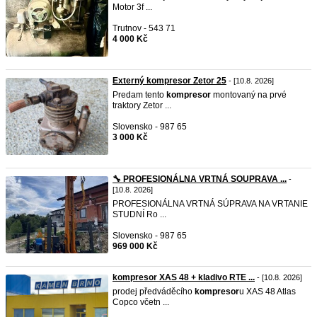
Motor 3f ...
Trutnov - 543 71
4 000 Kč
Externý kompresor Zetor 25
- [10.8. 2026]
Predam tento
kompresor
montovaný na prvé
traktory Zetor ...
Slovensko - 987 65
3 000 Kč
🔧 PROFESIONÁLNA VRTNÁ SOUPRAVA ...
-
[10.8. 2026]
PROFESIONÁLNA VRTNÁ SÚPRAVA NA VRTANIE
STUDNÍ Ro ...
Slovensko - 987 65
969 000 Kč
kompresor XAS 48 + kladivo RTE ...
- [10.8. 2026]
prodej předváděcího
kompresor
u XAS 48 Atlas
Copco včetn ...