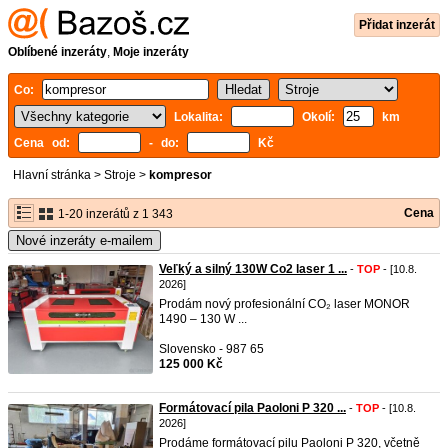
Přidat inzerát
Oblíbené inzeráty
,
Moje inzeráty
Co:
Lokalita:
Okolí:
km
Cena od:
- do:
Kč
Hlavní stránka
>
Stroje
>
kompresor
Cena
1-20 inzerátů z 1 343
Nové inzeráty e-mailem
Veľký a silný 130W Co2 laser 1 ...
-
TOP
- [10.8.
2026]
Prodám nový profesionální CO₂ laser MONOR
1490 – 130 W ...
Slovensko - 987 65
125 000 Kč
Formátovací pila Paoloni P 320 ...
-
TOP
- [10.8.
2026]
Prodáme formátovací pilu Paoloni P 320, včetně