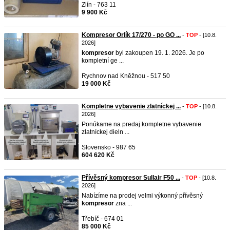
Zlín - 763 11
9 900 Kč
Kompresor Orlík 17/270 - po GO ...
-
TOP
- [10.8.
2026]
kompresor
byl zakoupen 19. 1. 2026. Je po
kompletní ge ...
Rychnov nad Kněžnou - 517 50
19 000 Kč
Kompletne vybavenie zlatníckej ...
-
TOP
- [10.8.
2026]
Ponúkame na predaj kompletne vybavenie
zlatníckej dieln ...
Slovensko - 987 65
604 620 Kč
Přívěsný kompresor Sullair F50 ...
-
TOP
- [10.8.
2026]
Nabízíme na prodej velmi výkonný přívěsný
kompresor
zna ...
Třebíč - 674 01
85 000 Kč