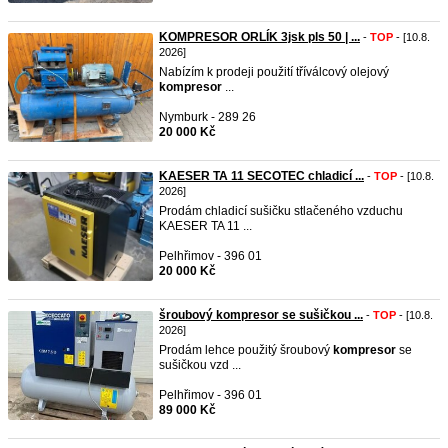
KOMPRESOR ORLÍK 3jsk pls 50 | ...
-
TOP
- [10.8.
2026]
Nabízím k prodeji použití tříválcový olejový
kompresor
...
Nymburk - 289 26
20 000 Kč
KAESER TA 11 SECOTEC chladicí ...
-
TOP
- [10.8.
2026]
Prodám chladicí sušičku stlačeného vzduchu
KAESER TA 11 ...
Pelhřimov - 396 01
20 000 Kč
šroubový kompresor se sušičkou ...
-
TOP
- [10.8.
2026]
Prodám lehce použitý šroubový
kompresor
se
sušičkou vzd ...
Pelhřimov - 396 01
89 000 Kč