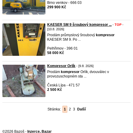
Brno venkov - 666 03
299 900 Kč
KAESER SM 9 šroubový kompresor ...
-
TOP
-
[10.8. 2026]
Prodám průmyslový šroubový
kompresor
KAESER SM 9. Po ...
Pelhřimov - 396 01
58 000 Kč
Kompresor Orlík
- [9.8. 2026]
Prodám
kompresor
Orlík, dvouválec v
provozuschopném sta ...
Česká Lípa - 471 57
2 500 Kč
Stránka:
1
2
3
Další
©2026 Bazoš -
Inzerce, Bazar