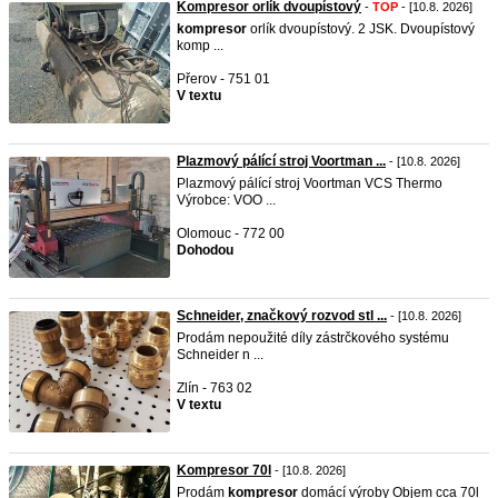
Kompresor orlík dvoupístový
-
TOP
- [10.8. 2026]
kompresor
orlík dvoupístový. 2 JSK. Dvoupístový
komp ...
Přerov - 751 01
V textu
Plazmový pálící stroj Voortman ...
- [10.8. 2026]
Plazmový pálící stroj Voortman VCS Thermo
Výrobce: VOO ...
Olomouc - 772 00
Dohodou
Schneider, značkový rozvod stl ...
- [10.8. 2026]
Prodám nepoužité díly zástrčkového systému
Schneider n ...
Zlín - 763 02
V textu
Kompresor 70l
- [10.8. 2026]
Prodám
kompresor
domácí výroby Objem cca 70l