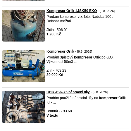
Kompresor Orlík 1JSK50 EKO
- [9.8. 2026]
Prodám kompresor viz. foto. Nádoba 100L.
Dohoda možná.
Jičín - 506 01
1 200 Kč
Kompresor Orlík
- [9.8. 2026]
Prodám 3pístový
kompresor
Orlík po G.O.
Výkonnost 50m3 ...
Zlín - 763 23
39 000 Kč
Orlík JSK-75 náhradní díly
- [9.8. 2026]
Prodám použité náhradní díly na
kompresor
Orlík.
Klik ...
Bruntál - 793 68
V textu