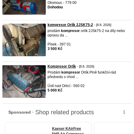
Olomouc - 779 00
Dohodou
kompresor Orlík 2JSK75-2
- [8.8. 2026]
prodám
kompresor
orlík 2JSk75-2 na díly nebo
opravu da ...
Písek - 397 01
3 500 Kč
Kompresor Orlík
- [8.8. 2026]
Prodám
kompresor
Orlík.Plně funkční-rád
předvedu v chod ...
Ústí nad Orlicí - 560 02
5 000 Kč