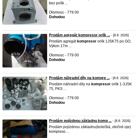
bez pošk ...
Olomouc - 779 00
Dohodou
Prodám agregát kompresor orlík ...
- [8.8. 2026]
Prodám agregát
kompresor
orlík 1JSK75 po GO,
Výkon 17m ...
Olomouc - 779 00
Dohodou
Prodám náhradní díly na kompre ...
- [8.8. 2026]
Prodám náhradní díly na
kompresor
orlík 1-3JSK
75, PKS ...
Olomouc - 779 00
Dohodou
Prodám pojízdnou základnu komp ...
- [8.8. 2026]
Prodám pojízdnou základnu(kolečká, otočné oje)
kompreso ...