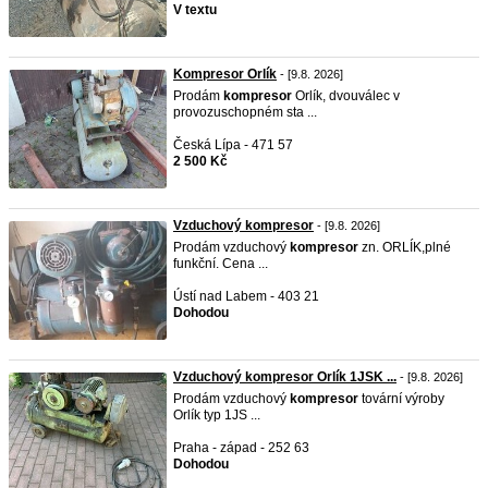
V textu
Kompresor Orlík
- [9.8. 2026]
Prodám
kompresor
Orlík, dvouválec v
provozuschopném sta ...
Česká Lípa - 471 57
2 500 Kč
Vzduchový kompresor
- [9.8. 2026]
Prodám vzduchový
kompresor
zn. ORLÍK,plné
funkční. Cena ...
Ústí nad Labem - 403 21
Dohodou
Vzduchový kompresor Orlík 1JSK ...
- [9.8. 2026]
Prodám vzduchový
kompresor
tovární výroby
Orlík typ 1JS ...
Praha - západ - 252 63
Dohodou