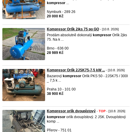
kompresor
...
Nymburk - 289 26
20 000 Kč
Kompresor Orlík 2jks 75 po GO
- [10.8. 2026]
Prodám absolutně dokonalý
kompresor
Orlík 2jks
75. Na k ...
Brno - 636 00
28 989 Kč
Kompresor Orlík 2JSK75-7,5 kW ...
- [10.8. 2026]
Bazarový
kompresor
Orlík PKS 50 - 2JSK75 / 300l
_ 7,5 k ...
Praha 10 - 101 00
38 900 Kč
Kompresor orlík dvoupístový
-
TOP
- [10.8. 2026]
kompresor
orlík dvoupístový. 2 JSK. Dvoupístový
komp ...
Přerov - 751 01