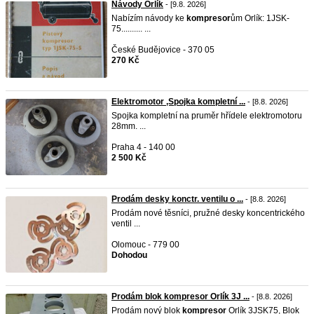
Návody Orlík
- [9.8. 2026]
Nabízím návody ke
kompresor
ům Orlík: 1JSK-
75.......... ...
České Budějovice - 370 05
270 Kč
Elektromotor ,Spojka kompletní ...
- [8.8. 2026]
Spojka kompletní na pruměr hřídele elektromotoru
28mm. ...
Praha 4 - 140 00
2 500 Kč
Prodám desky konctr. ventilu o ...
- [8.8. 2026]
Prodám nové těsníci, pružné desky koncentrického
ventil ...
Olomouc - 779 00
Dohodou
Prodám blok kompresor Orlík 3J ...
- [8.8. 2026]
Prodám nový blok
kompresor
Orlík 3JSK75, Blok