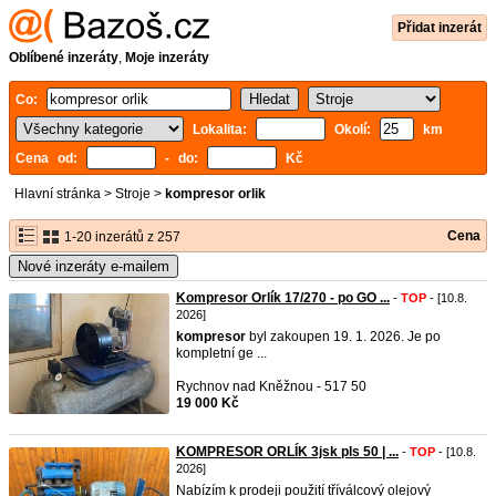
Přidat inzerát
Oblíbené inzeráty
,
Moje inzeráty
Co:
Lokalita:
Okolí:
km
Cena od:
- do:
Kč
Hlavní stránka
>
Stroje
>
kompresor orlik
Cena
1-20 inzerátů z 257
Nové inzeráty e-mailem
Kompresor Orlík 17/270 - po GO ...
-
TOP
- [10.8.
2026]
kompresor
byl zakoupen 19. 1. 2026. Je po
kompletní ge ...
Rychnov nad Kněžnou - 517 50
19 000 Kč
KOMPRESOR ORLÍK 3jsk pls 50 | ...
-
TOP
- [10.8.
2026]
Nabízím k prodeji použití tříválcový olejový