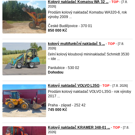
Kolový nakladač Komatsu WA 32 ...
-
TOP
- [7.8.
2026]
Prodám kolový nakladač Komatsu WA320-6, rok
výroby 2009 ...
České Budějovice - 370 01
850 000 Kč
kolový multifunkční nakladač S ...
-
TOP
- [7.8.
2026]
čelní kolový kloubový mininakladač Schmidt 3530
– ide ...
Pardubice - 530 02
Dohodou
Kolový nakladač VOLVO L35G
-
TOP
- [7.8. 2026]
Prodám kolový nakladač VOLVO L35G - rok výroby
2017 ...
Praha - západ - 252 42
745 000 Kč
Kolový nakladač KRAMER 348-01 ...
-
TOP
- [7.8.
2026]