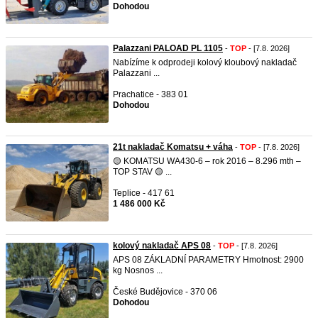
Dohodou
Palazzani PALOAD PL 1105
-
TOP
- [7.8. 2026]
Nabízíme k odprodeji kolový kloubový nakladač
Palazzani ...
Prachatice - 383 01
Dohodou
21t nakladač Komatsu + váha
-
TOP
- [7.8. 2026]
🟡 KOMATSU WA430‑6 – rok 2016 – 8.296 mth –
TOP STAV 🟡 ...
Teplice - 417 61
1 486 000 Kč
kolový nakladač APS 08
-
TOP
- [7.8. 2026]
APS 08 ZÁKLADNÍ PARAMETRY Hmotnost: 2900
kg Nosnos ...
České Budějovice - 370 06
Dohodou