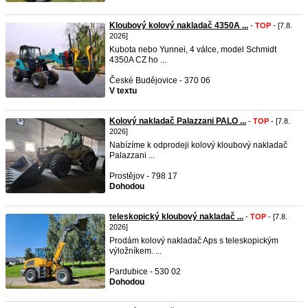
Kloubový kolový nakladač 4350A ...
-
TOP
- [7.8.
2026]
Kubota nebo Yunnei, 4 válce, model Schmidt
4350A CZ ho ...
České Budějovice - 370 06
V textu
Kolový nakladač Palazzani PALO ...
-
TOP
- [7.8.
2026]
Nabízíme k odprodeji kolový kloubový nakladač
Palazzani ...
Prostějov - 798 17
Dohodou
teleskopický kloubový nakladač ...
-
TOP
- [7.8.
2026]
Prodám kolový nakladač Aps s teleskopickým
výložníkem. ...
Pardubice - 530 02
Dohodou