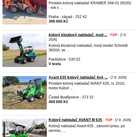
Prodám kolový nakladač KRAMER 348-01 (5035)
- rok v ...
Praha - západ - 252 42
399 000 Kč
kolový kloubový nakladač, mod ...
-
TOP
- [7.8.
2026]
Kolový kloubový nakladač, nový model Schmidt
3650A. ve ...
Pardubice - 530 02
V textu
Avant 635 kolový nakladač 4x4, ...
- [7.8. 2026]
Prodám kolový nakladač AVANT 635, rv. 2010,
motor Kubot ...
České Budějovice - 373 32
469 000 Kč
Kolový nakladač AVANT M 635
-
TOP
- [7.8. 2026]
Kolový nakladač Avant 635 , zánovní pneu, po
servisu , ...