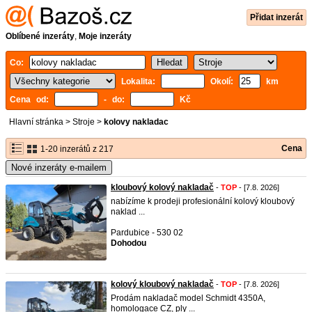
Přidat inzerát
Oblíbené inzeráty
,
Moje inzeráty
Co:
Lokalita:
Okolí:
km
Cena od:
- do:
Kč
Hlavní stránka
>
Stroje
>
kolovy nakladac
Cena
1-20 inzerátů z 217
Nové inzeráty e-mailem
kloubový kolový nakladač
-
TOP
- [7.8. 2026]
nabízíme k prodeji profesionální kolový kloubový
naklad ...
Pardubice - 530 02
Dohodou
kolový kloubový nakladač
-
TOP
- [7.8. 2026]
Prodám nakladač model Schmidt 4350A,
homologace CZ, ply ...