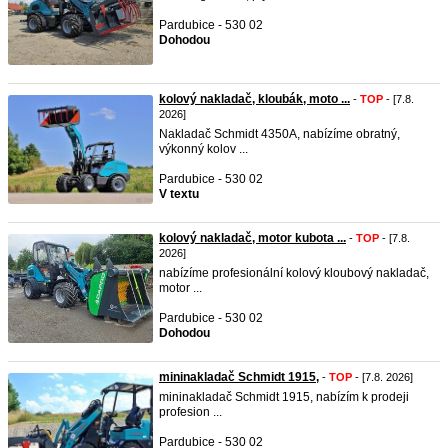
Pardubice - 530 02
Dohodou
kolový nakladač, kloubák, moto ...
-
TOP
- [7.8.
2026]
Nakladač Schmidt 4350A, nabízíme obratný,
výkonný kolov ...
Pardubice - 530 02
V textu
kolový nakladač, motor kubota ...
-
TOP
- [7.8.
2026]
nabízíme profesionální kolový kloubový nakladač,
motor ...
Pardubice - 530 02
Dohodou
mininakladač Schmidt 1915,
-
TOP
- [7.8. 2026]
mininakladač Schmidt 1915, nabízím k prodeji
profesion ...
Pardubice - 530 02