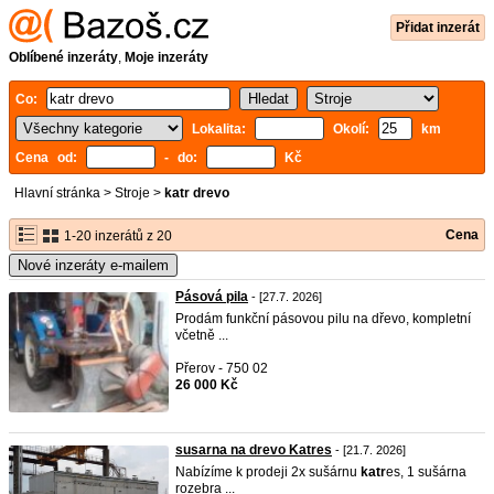
Přidat inzerát
Oblíbené inzeráty
,
Moje inzeráty
Co:
Lokalita:
Okolí:
km
Cena od:
- do:
Kč
Hlavní stránka
>
Stroje
>
katr drevo
Cena
1-20 inzerátů z 20
Nové inzeráty e-mailem
Pásová pila
- [27.7. 2026]
Prodám funkční pásovou pilu na dřevo, kompletní
včetně ...
Přerov - 750 02
26 000 Kč
susarna na drevo Katres
- [21.7. 2026]
Nabízíme k prodeji 2x sušárnu
katr
es, 1 sušárna
rozebra ...