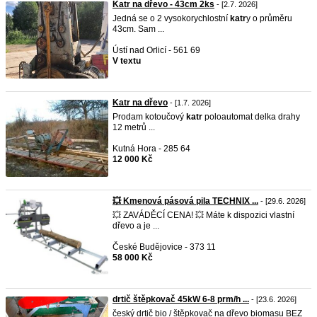
Katr na dřevo - 43cm 2ks
- [2.7. 2026]
Jedná se o 2 vysokorychlostní
katr
y o průměru
43cm. Sam ...
Ústí nad Orlicí - 561 69
V textu
Katr na dřevo
- [1.7. 2026]
Prodam kotoučový
katr
poloautomat delka drahy
12 metrů ...
Kutná Hora - 285 64
12 000 Kč
💥 Kmenová pásová pila TECHNIX ...
- [29.6. 2026]
💥 ZAVÁDĚCÍ CENA! 💥 Máte k dispozici vlastní
dřevo a je ...
České Budějovice - 373 11
58 000 Kč
drtič štěpkovač 45kW 6-8 prm/h ...
- [23.6. 2026]
český drtič bio / štěpkovač na dřevo biomasu BEZ