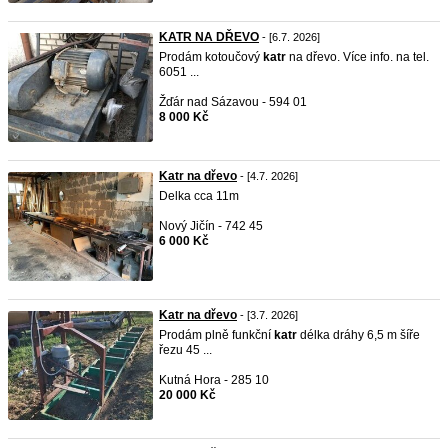
KATR NA DŘEVO
- [6.7. 2026]
Prodám kotoučový
katr
na dřevo. Více info. na tel.
6051 ...
Žďár nad Sázavou - 594 01
8 000 Kč
Katr na dřevo
- [4.7. 2026]
Delka cca 11m
Nový Jičín - 742 45
6 000 Kč
Katr na dřevo
- [3.7. 2026]
Prodám plně funkční
katr
délka dráhy 6,5 m šíře
řezu 45 ...
Kutná Hora - 285 10
20 000 Kč