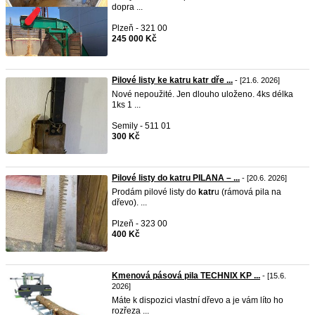
dopra ...
Plzeň - 321 00
245 000 Kč
Pilové listy ke katru katr dře ...
- [21.6. 2026]
Nové nepoužité. Jen dlouho uloženo. 4ks délka
1ks 1 ...
Semily - 511 01
300 Kč
Pilové listy do katru PILANA – ...
- [20.6. 2026]
Prodám pilové listy do
katr
u (rámová pila na
dřevo). ...
Plzeň - 323 00
400 Kč
Kmenová pásová pila TECHNIX KP ...
- [15.6.
2026]
Máte k dispozici vlastní dřevo a je vám líto ho
rozřeza ...