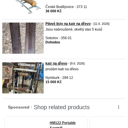
České Budějovice - 373 11
36 000 Kč
Pilové listy na katr na dřevo
- [11.6. 2026]
Jsou nabroušené, skvělý stav 5 kusů
Sokolov - 356 01
Dohodou
katr na dřevo
- [9.6. 2026]
prodám katr na dřevo
Nymburk - 289 12
15 000 Kč