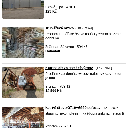
Česká Lípa - 470 01
123 Kč
Truhlářské řezivo
- [19.7. 2026]
Prodám truhlářské řezivo tloušťky 55mm a 35mm,
dobrá kv ...
Žďár nad Sázavou - 594 45
Dohodou
Katr na dřevo domácí výroby
- [17.7. 2026]
Prodám
katr
domácí výroby, nalezovy stav, motor
je funk ...
Bruntál - 793 42
12 500 Kč
katr(y) dřevo G710+G560 pořez ...
- [13.7. 2026]
starší již nekompletní linka (dopravníky již nejsou !)
...
Příbram - 262 31