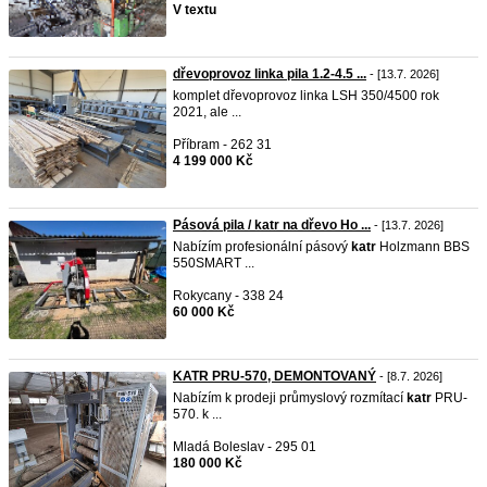
V textu
dřevoprovoz linka pila 1.2-4.5 ...
- [13.7. 2026]
komplet dřevoprovoz linka LSH 350/4500 rok
2021, ale ...
Příbram - 262 31
4 199 000 Kč
Pásová pila / katr na dřevo Ho ...
- [13.7. 2026]
Nabízím profesionální pásový
katr
Holzmann BBS
550SMART ...
Rokycany - 338 24
60 000 Kč
KATR PRU-570, DEMONTOVANÝ
- [8.7. 2026]
Nabízím k prodeji průmyslový rozmítací
katr
PRU-
570. k ...
Mladá Boleslav - 295 01
180 000 Kč