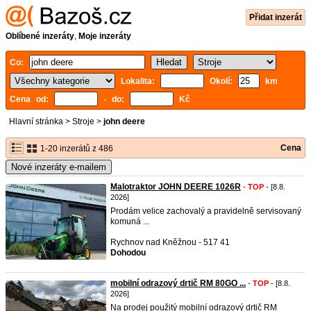
Přidat inzerát
Oblíbené inzeráty
,
Moje inzeráty
Co:
Lokalita:
Okolí:
km
Cena od:
- do:
Kč
Hlavní stránka
>
Stroje
>
john deere
Cena
1-20 inzerátů z 486
Nové inzeráty e-mailem
Malotraktor JOHN DEERE 1026R
-
TOP
- [8.8.
2026]
Prodám velice zachovalý a pravidelně servisovaný
komuná ...
Rychnov nad Kněžnou - 517 41
Dohodou
mobilní odrazový drtič RM 80GO ...
-
TOP
- [8.8.
2026]
Na prodej použitý mobilní odrazový drtič RM