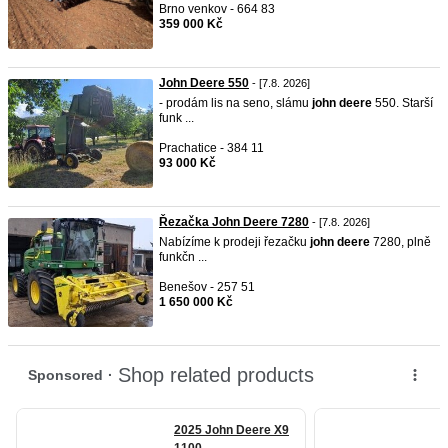
Brno venkov - 664 83
359 000 Kč
John Deere 550
- [7.8. 2026]
- prodám lis na seno, slámu
john
deere
550. Starší
funk ...
Prachatice - 384 11
93 000 Kč
Řezačka John Deere 7280
- [7.8. 2026]
Nabízíme k prodeji řezačku
john
deere
7280, plně
funkčn ...
Benešov - 257 51
1 650 000 Kč