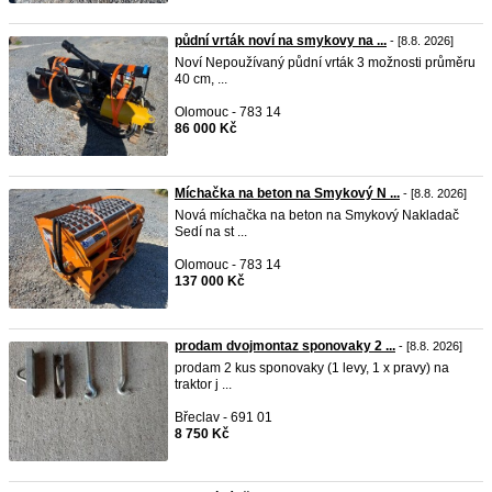
půdní vrták noví na smykovy na ...
- [8.8. 2026]
Noví Nepoužívaný půdní vrták 3 možnosti průměru
40 cm, ...
Olomouc - 783 14
86 000 Kč
Míchačka na beton na Smykový N ...
- [8.8. 2026]
Nová míchačka na beton na Smykový Nakladač
Sedí na st ...
Olomouc - 783 14
137 000 Kč
prodam dvojmontaz sponovaky 2 ...
- [8.8. 2026]
prodam 2 kus sponovaky (1 levy, 1 x pravy) na
traktor j ...
Břeclav - 691 01
8 750 Kč