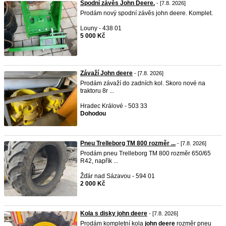
Spodní závěs John Deere.
- [7.8. 2026]
Prodám nový spodní závěs john deere. Komplet.
Louny - 438 01
5 000 Kč
Závaží John deere
- [7.8. 2026]
Prodám závaží do zadních kol. Skoro nové na
traktoru 8r ...
Hradec Králové - 503 33
Dohodou
Pneu Trelleborg TM 800 rozměr ...
- [7.8. 2026]
Prodám pneu Trelleborg TM 800 rozměr 650/65
R42, napřík ...
Žďár nad Sázavou - 594 01
2 000 Kč
Kola s disky john deere
- [7.8. 2026]
Prodám kompletní kola
john
deere
rozměr pneu