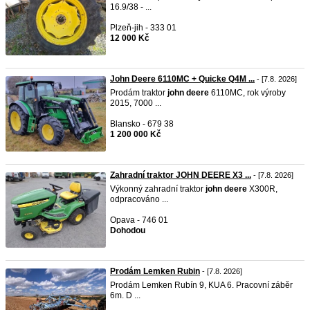
16.9/38 - ...
Plzeň-jih - 333 01
12 000 Kč
John Deere 6110MC + Quicke Q4M ...
- [7.8. 2026]
Prodám traktor
john
deere
6110MC, rok výroby
2015, 7000 ...
Blansko - 679 38
1 200 000 Kč
Zahradní traktor JOHN DEERE X3 ...
- [7.8. 2026]
Výkonný zahradní traktor
john
deere
X300R,
odpracováno ...
Opava - 746 01
Dohodou
Prodám Lemken Rubin
- [7.8. 2026]
Prodám Lemken Rubín 9, KUA 6. Pracovní záběr
6m. D ...