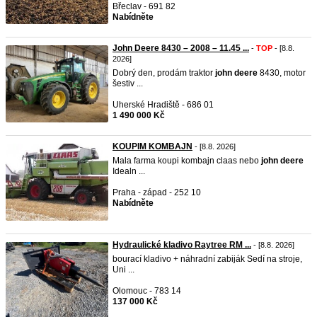
Břeclav - 691 82
Nabídněte
John Deere 8430 – 2008 – 11.45 ...
-
TOP
- [8.8.
2026]
Dobrý den, prodám traktor
john
deere
8430, motor
šestiv ...
Uherské Hradiště - 686 01
1 490 000 Kč
KOUPIM KOMBAJN
- [8.8. 2026]
Mala farma koupi kombajn claas nebo
john
deere
Idealn ...
Praha - západ - 252 10
Nabídněte
Hydraulické kladivo Raytree RM ...
- [8.8. 2026]
bourací kladivo + náhradní zabiják Sedí na stroje,
Uni ...
Olomouc - 783 14
137 000 Kč