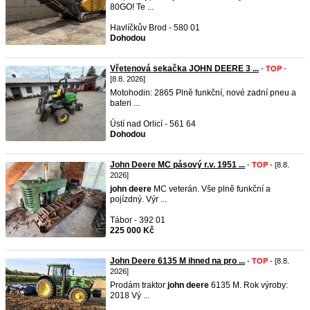
80GO! Te ...
Havlíčkův Brod - 580 01
Dohodou
Vřetenová sekačka JOHN DEERE 3 ...
-
TOP
-
[8.8. 2026]
Motohodin: 2865 Plně funkční, nové zadní pneu a
bateri ...
Ústí nad Orlicí - 561 64
Dohodou
John Deere MC pásový r.v. 1951 ...
-
TOP
- [8.8.
2026]
john
deere
MC veterán. Vše plně funkční a
pojízdný. Výr ...
Tábor - 392 01
225 000 Kč
John Deere 6135 M ihned na pro ...
-
TOP
- [8.8.
2026]
Prodám traktor
john
deere
6135 M. Rok výroby:
2018 Vý ...