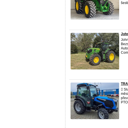
šest
Joh
John
Bezs
Auto
Com
TRA
 Sl
měsí
přev
PTO 