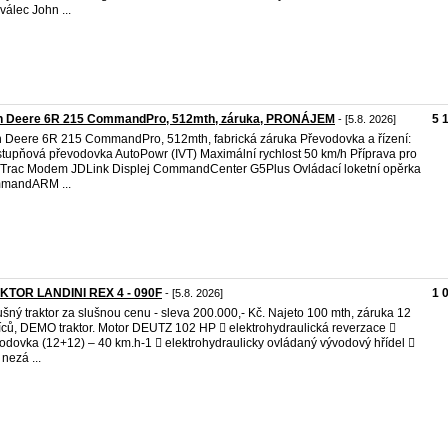
iválec John ...
n Deere 6R 215 CommandPro, 512mth, záruka, PRONÁJEM
5 
- [5.8. 2026]
 Deere 6R 215 CommandPro, 512mth, fabrická záruka Převodovka a řízení:
tupňová převodovka AutoPowr (IVT) Maximální rychlost 50 km/h Příprava pro
Trac Modem JDLink Displej CommandCenter G5Plus Ovládací loketní opěrka
mandARM ...
KTOR LANDINI REX 4 - 090F
1 
- [5.8. 2026]
ušný traktor za slušnou cenu - sleva 200.000,- Kč. Najeto 100 mth, záruka 12
ců, DEMO traktor. Motor DEUTZ 102 HP  elektrohydraulická reverzace 
odovka (12+12) – 40 km.h-1  elektrohydraulicky ovládaný vývodový hřídel 
nezá ...