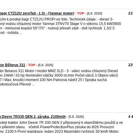
bagr CTZ12U zeroTail - 1,3t - (Yanmar motor)
21
-
TOP
- [6.8. 2026]
zím k prodeji bagr CTZ12U PROFI viz foto. Technické údaje: - diesel 3-
ový vodou chlazený motor Yanmar 3TNV70 Stage V o výkonu 15,5 kW/3600
in - mimoosé kopání 50°/70° - nulový přesah zádi - dvě rychlosti: 1.3/2.5
od - ovláda ...
tor Bělorus 311
22
-
TOP
- [6.8. 2026]
tor Belarus 311 Motor / model MMZ 3LD - 3 - válec vodou chlazený Diesel
n 24kW / 33 hp Nominální otáčky 3000 ot./min Počet válců 3 Objem válců
7 l Max. kroutící moment 100 Nm Palivová nádrž 25 l Spojka suchá
okotoučová Převod ...
n Deere 7R330 GEN 2, záruka, 2100mth
4 
- [5.8. 2026]
odeji traktor John Deere 7R 330 GEN 2 připravený k okamžitému použití a ve
i pěkném stavu. včetně PowerProtectionPlus záruka do 8/26 Provozní
ny: 2100 h První registrace: leden 2023 Maximální rychlost: 50 km/h Motor: