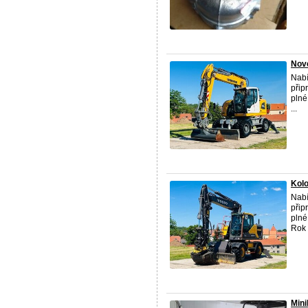
Nové
Nabí
přip
plné
...
Kolo
Nabí
přip
plné
Rok .
Mini