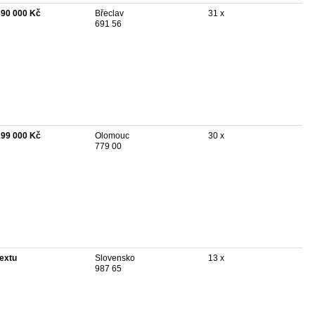
390 000 Kč
Břeclav
31 x
691 56
199 000 Kč
Olomouc
30 x
779 00
textu
Slovensko
13 x
987 65