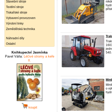
Stavební stroje
nikd
hydr
Textilní stroje
přísl
Tiskařské stroje
Vybavení provozoven
Výrobní linky
Zemědělská technika
Trak
Náhradní díly
Trak
Ostatní
1603
jedn
Knihkupectví Jasmínka
540 /
Pavel Váňa:
Léčivé stromy a keře
II.
Mini
Mini
o vý
hydr
koupit