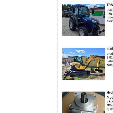
TRA
Luxu
měsí
robo
elek
mini
prod
8 81
Lehn
zámk
Hydr
Pred
v kr
stro
aj do