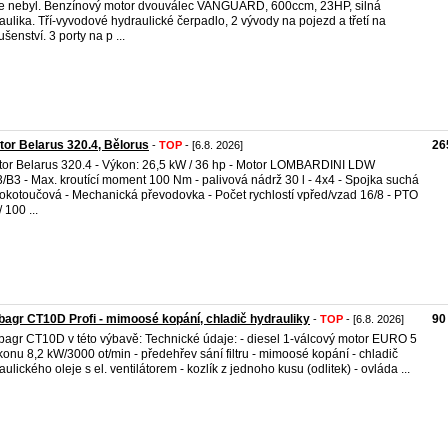
e nebyl. Benzínový motor dvouválec VANGUARD, 600ccm, 23HP, silná
aulika. Tří-vyvodové hydraulické čerpadlo, 2 vývody na pojezd a třetí na
ušenství. 3 porty na p ...
tor Belarus 320.4, Bělorus
26
-
TOP
- [6.8. 2026]
tor Belarus 320.4 - Výkon: 26,5 kW / 36 hp - Motor LOMBARDINI LDW
/B3 - Max. kroutící moment 100 Nm - palivová nádrž 30 l - 4x4 - Spojka suchá
okotoučová - Mechanická převodovka - Počet rychlostí vpřed/vzad 16/8 - PTO
 100 ...
bagr CT10D Profi - mimoosé kopání, chladič hydrauliky
90
-
TOP
- [6.8. 2026]
bagr CT10D v této výbavě: Technické údaje: - diesel 1-válcový motor EURO 5
konu 8,2 kW/3000 ot/min - předehřev sání filtru - mimoosé kopání - chladič
aulického oleje s el. ventilátorem - kozlík z jednoho kusu (odlitek) - ovláda ...