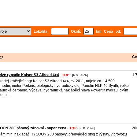
Lokalita:
Okolí:
km Cena od:
Ce
02
ivé rypadlo Kaiser S3 Allroad 4x4
1 
-
TOP
- [6.8. 2026]
rodej kráčející bagr Kaiser S3 Allroad 4x4, r.v. 2011, najeto ca. 14.500
hodin, motor Perkins, biologicky hydraulicky olej Panolin HLP 46 Synth, velké
aulické čerpadlo, Výbava: hydraulická naklápěcí hlava Powertilt hydraulickým
oup ...
OON 280 pásový zánovní - super cena
20
-
TOP
- [6.8. 2026]
ám mini nakladač HYSOON 280 pásový, předváděcí stroj z výstav, v provozu