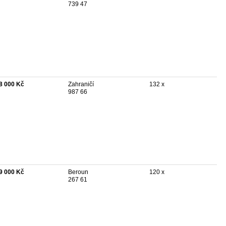
739 47
8 000 Kč
Zahraničí
132 x
987 66
9 000 Kč
Beroun
120 x
267 61