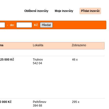
Oblíbené inzeráty
Moje inzeráty
Přidat inzerát
- do:
Kč
na
Lokalita
Zobrazeno
725 000 Kč
Trutnov
46 x
542 04
0 000 Kč
Pelhřimov
295 x
394 68