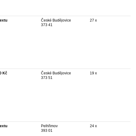
textu
České Budějovice
27 x
373 41
0 Kč
České Budějovice
19 x
373 51
textu
Pelhřimov
24 x
393 01