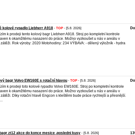
 kolové rypadlo Liebherr A918
Do
-
TOP
- [5.8. 2026]
zím k prodeji tento kolový bagr Liebherr A918. Stroj po kompletní kontrole
raven k okamžitému nasazení do práce. Možno vyzkoušet u nás v areálu v
 zátěži. Rok výroby: 2020 Motohodiny: 234 VÝBAVA: - dělený výložník - hydra
vý bagr Volvo EW160E s rotační hlavou
Do
-
TOP
- [5.8. 2026]
zím k prodeji toto kolové rypadlo Volvo EW160E. Stroj po kompletní kontrole
raven k okamžitému nasazení do práce. Možno vyzkoušet u nás v areálu v
 zátěži. Díky rotační hlavě Engcon s kleštěmi bude práce rychlejší a přesnější.
..
bagr zt12 akce do konce mesice ,posledni kusy
13
- [5.8. 2026]