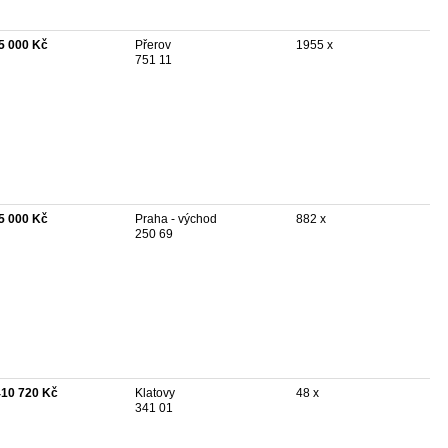
5 000 Kč
Přerov
1955 x
751 11
5 000 Kč
Praha - východ
882 x
250 69
410 720 Kč
Klatovy
48 x
341 01