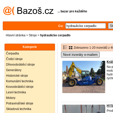
... bazar pro každého
Co:
Hlavní stránka
>
Stroje
>
hydraulicke cerpadlo
Kategorie
Zobrazeno 1-20 inzerátů z 4
Čerpadla
Nové inzeráty e-mailem
Čistící stroje
Kráč
Dřevoobráběcí stroje
Na p
Generátory
moto
hydr
Historické stroje
rychl
Komunální technika
Kovoobráběcí stroje
Lesní technika
Motory
Potravinářské stroje
HYS
Skladová technika
Prod