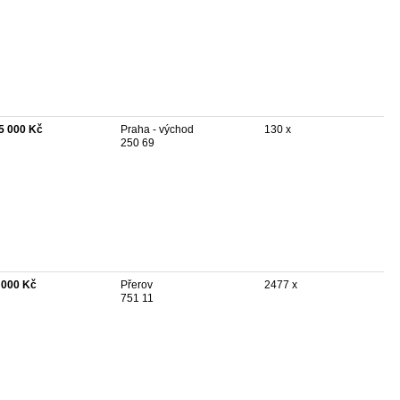
5 000 Kč
Praha - východ
130 x
250 69
 000 Kč
Přerov
2477 x
751 11