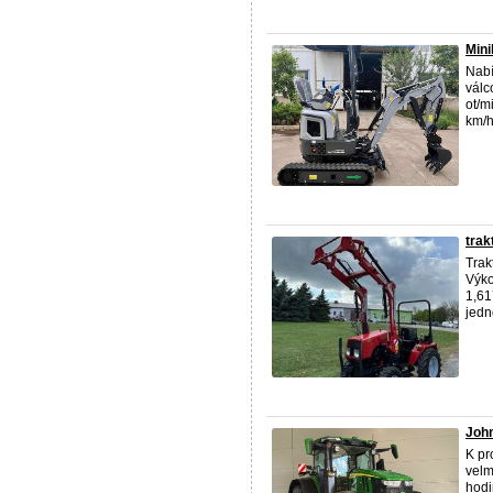
Mini
Nabí
válc
ot/m
km/h
trak
Trak
Výko
1,61
jedn
Joh
K pr
velm
hodi