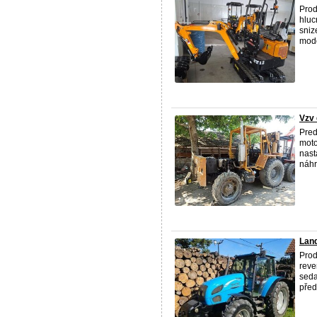
Prod
hluc
sniz
moder
Vzv 
Pred
moto
nast
náhr
Land
Prod
reve
sed
předn