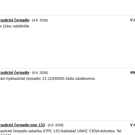
aulické čerpadlo
V 
- [4.8. 2026]
r 11kw, nabídněte.
aulické čerpadlo
49
- [4.8. 2026]
ám hydraulické čerpadlo. 21-11930050 Zašlu zásilkovnou
aulické čerpadlo stpc 133
V 
- [4.8. 2026]
aulické čerpadlo sekačka STPC 133.Nakladač UNHZ. CENA dohodou. Tel