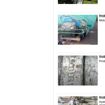
Hydr
Moto
Hydr
Prod
Hydr
Hydr