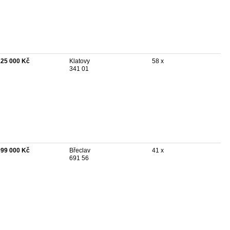
125 000 Kč
Klatovy
58 x
341 01
099 000 Kč
Břeclav
41 x
691 56