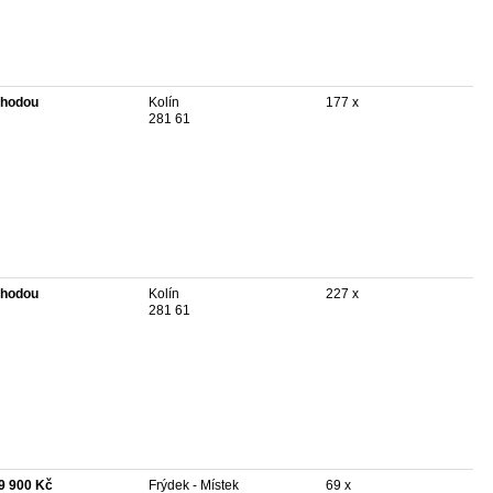
hodou
Kolín
177 x
281 61
hodou
Kolín
227 x
281 61
9 900 Kč
Frýdek - Místek
69 x