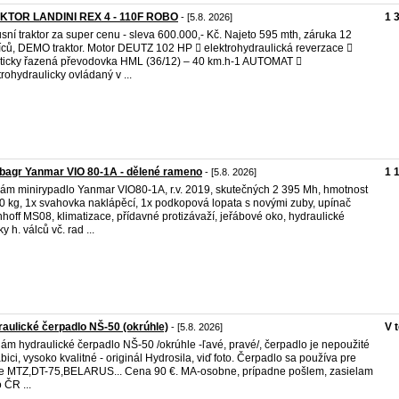
KTOR LANDINI REX 4 - 110F ROBO
1 
- [5.8. 2026]
sní traktor za super cenu - sleva 600.000,- Kč. Najeto 595 mth, záruka 12
ců, DEMO traktor. Motor DEUTZ 102 HP  elektrohydraulická reverzace 
ticky řazená převodovka HML (36/12) – 40 km.h-1 AUTOMAT 
trohydraulicky ovládaný v ...
bagr Yanmar VIO 80-1A - dělené rameno
1 
- [5.8. 2026]
ám minirypadlo Yanmar VIO80-1A, r.v. 2019, skutečných 2 395 Mh, hmotnost
0 kg, 1x svahovka naklápěcí, 1x podkopová lopata s novými zuby, upínač
hoff MS08, klimatizace, přídavné protizávaží, jeřábové oko, hydraulické
y h. válců vč. rad ...
aulické čerpadlo NŠ-50 (okrúhle)
V 
- [5.8. 2026]
ám hydraulické čerpadlo NŠ-50 /okrúhle -ľavé, pravé/, čerpadlo je nepoužité
abici, vysoko kvalitné - originál Hydrosila, viď foto. Čerpadlo sa používa pre
je MTZ,DT-75,BELARUS... Cena 90 €. MA-osobne, prípadne pošlem, zasielam
 ČR ...