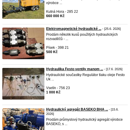
výrobce ...
Kutná Hora - 285 22
660 000 Kč
Elektromagnetické hydraulické ...
- [25.6. 2026]
Prodám několik kusů použitých hydraulických
rozvaděčů - ...
Písek - 398 21
500 Kč
Hydraulika Festo ventily manom ...
- [17.6. 2026]
Hydraulické součastky Regulátor tlaku oleje Festo
Uk ...
Vsetín - 756 23
1 000 Kč
Hydraulický agregát BASEKO BHA ...
- [15.6.
2026]
Prodám průmyslový hydraulický agregát výrobce
BASEKO, s ...