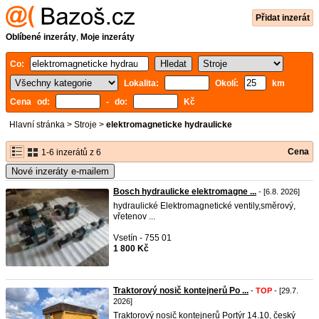
Přidat inzerát
Oblíbené inzeráty
,
Moje inzeráty
Co:
Lokalita:
Okolí:
km
Cena od:
- do:
Kč
Hlavní stránka
>
Stroje
>
elektromagneticke hydraulicke
Cena
1-6 inzerátů z 6
Nové inzeráty e-mailem
Bosch hydraulicke elektromagne ...
- [6.8. 2026]
hydraulické Elektromagnetické ventily,směrový,
vřetenov ...
Vsetín - 755 01
1 800 Kč
Traktorový nosič kontejnerů Po ...
-
TOP
- [29.7.
2026]
Traktorový nosič kontejnerů Portýr 14.10, český