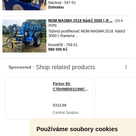
Náchod - 547 01
Dohodou
MGM MAGMA 2518 Nádrž 3000 l, R ...
- [15.6.
2026]
Tažený postřikovač MGM MAGMA 2518. Nádrž
3000 l, Ramena ...
Kroměříž - 769 01
980 000 Kč
Používáme soubory cookies