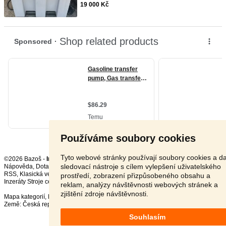
19 000 Kč
Používáme soubory cookies
Tyto webové stránky používají soubory cookies a da
©2026 Bazoš -
Inzerce, Bazar
sledovací nástroje s cílem vylepšení uživatelského
Nápověda
,
Dotazy
,
Hodnocení
,
Kontakt
,
Reklama
,
Podmínky
,
Ochrana údajů
,
RSS
,
prostředí, zobrazení přizpůsobeného obsahu a
Inzeráty Stroje celkem:
72271
, za 24 hodin:
2955
reklam, analýzy návštěvnosti webových stránek a
zjištění zdroje návštěvnosti.
Mapa kategorií
,
Nejvyhledávanější výrazy
Země:
Česká republika
,
Slovensko
,
Polsko
,
Rakousko
Souhlasím