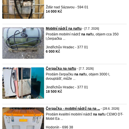
Žďár nad Sázavou - 594 01
14 000 Kč
Mobilní nádrž na naftu
- [7.7. 2026]
Prodám mobilní nádrž
na
na
ftu, objem cca 350
l,čerpačka ...
Jindřichův Hradec - 377 01
6 000 Kč
Čerpačka na naftu
- [7.7. 2026]
Prodám čerpačku
na
na
ftu, objem 3000 l,
dvouplášť, může ...
Jindřichův Hradec - 377 01
18 500 Kč
Čerpačka - mobilní nádrž na na ...
- [28.6. 2026]
Prodám kvalitní mobilní nádrž
na
na
ftu CEMO DT-
Mobil Ea ...
Hodonín - 696 38