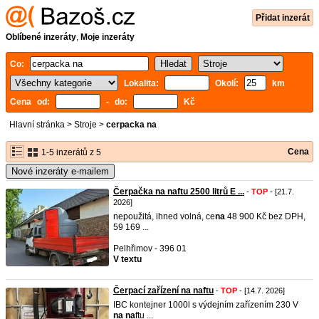
Přidat inzerát
Oblíbené inzeráty
,
Moje inzeráty
Co:
Lokalita:
Okolí:
km
Cena od:
- do:
Kč
Hlavní stránka
>
Stroje
>
cerpacka na
Cena
1-5 inzerátů z 5
Nové inzeráty e-mailem
Čerpačka na naftu 2500 litrů E ...
-
TOP
- [21.7.
2026]
nepoužitá, ihned volná, ce
na
48 900 Kč bez DPH,
59 169 ...
Pelhřimov - 396 01
V textu
Čerpací zařízení na naftu
-
TOP
- [14.7. 2026]
IBC kontejner 1000l s výdejním zařízením 230 V
na
na
ftu ...