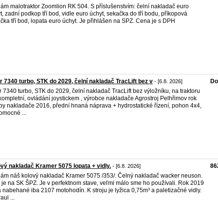
ám malotraktor Zoomlion RK 504. S příslušenstvím: čelní nakladač euro
t, zadní podkop tří bod, vidle euro úchyt, sekačka do tří bodu, příkopová
čka tří bod, lopata euro úchyt. Je přihlášen na SPZ. Cena je s DPH
r 7340 turbo, STK do 2029, čelní nakladač TracLift bez v
Do
- [6.8. 2026]
r 7340 turbo, STK do 2029, čelní nakladač TracLift bez výložníku, na traktoru
kompletní, ovládání joystickem , výrobce nakladače Agrostroj Pelhřimov rok
by nakladače 2016, přední hnaná náprava + hydrostatické řízení, pohon 4x4,
omocné ...
vý nakladač Kramer 5075 lopata + vidly.
86
- [6.8. 2026]
ám náš kolový nakladač Kramer 5075 /353/. Čelný nakladač wacker neuson.
j je na SK ŠPZ. Je v perfektnom stave, veľmi málo sme ho používali. Rok 2019
 nabehané iba 2107 motohodín. K stroju je lyžica 0,75m³ a paletizačné vidly.
ul ...