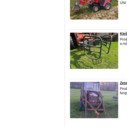
UNI 
Kleš
Prod
a má
Zeto
Prod
fung