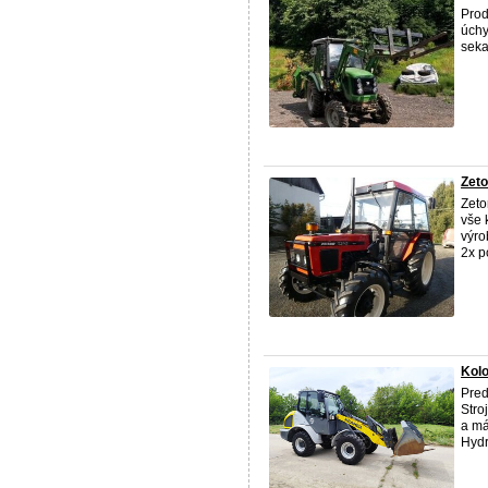
Prod
úchy
seka
Zeto
Zeto
vše 
výro
2x p
Kolo
Pred
Stro
a má
Hydra