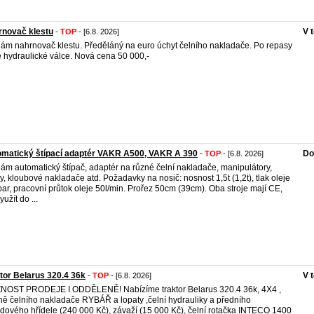
rnovač klestu
V 
-
TOP
- [6.8. 2026]
ám nahrnovač klestu. Předěláný na euro úchyt čelního nakladače. Po repasy
 hydraulické válce. Nová cena 50 000,-
omatický štípací adaptér VAKR A500, VAKR A 390
Do
-
TOP
- [6.8. 2026]
ám automatický štípač, adaptér na různé čelní nakladače, manipulátory,
y, kloubové nakladače atd. Požadavky na nosič: nosnost 1,5t (1,2t), tlak oleje
ar, pracovní průtok oleje 50l/min. Prořez 50cm (39cm). Oba stroje mají CE,
yužít do ...
tor Belarus 320.4 36k
V 
-
TOP
- [6.8. 2026]
OST PRODEJE I ODDĚLENĚ! Nabízíme traktor Belarus 320.4 36k, 4X4 ,
ně čelního nakladače RYBÁŘ a lopaty ,čelní hydrauliky a předního
dového hřídele (240 000 Kč), závaží (15 000 Kč), čelní rotačka INTECO 1400