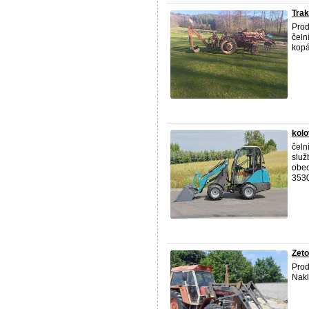
Trak
Prod
čeln
kopá
kolo
čeln
služ
obec
3530
Zeto
Prod
Nakl