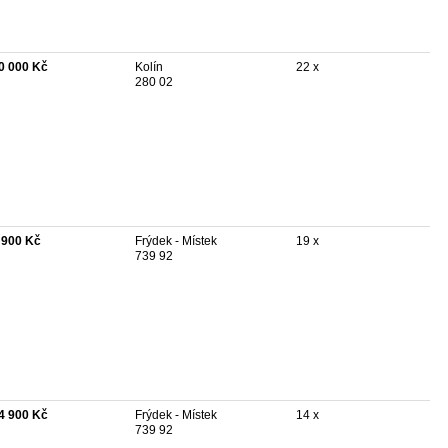
0 000 Kč
Kolín
22 x
280 02
 900 Kč
Frýdek - Místek
19 x
739 92
4 900 Kč
Frýdek - Místek
14 x
739 92