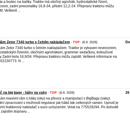
ta a bodec na balíky. Traktor má otočný agrohák, hydrostatické řízení,
svor, zadní pneumatiky 16,9-34, přední 12,2-24. Přepravu traktoru můžu
tit. Veškeré ...
ám Zetor 7340 turbo s čelním nakladačem
Do
-
TOP
- [6.8. 2026]
ám Zetor 7340 turbo s čelním nakladačem. Traktor je vybaven reverzorem,
ostatickým řízením, otočným agrohákem, grammer sedačkou, kotoučové
y Zadní kola 16,9/34. Přepravu traktoru můžu zajistit. Veškeré informace na
 602230773. N ...
č na big bagy - háky na vaky
26
-
TOP
- [6.8. 2026]
ám masivní rám s háky (oky) na převoz a manipulaci s BigBagy (vaky).
tiní zpracovaní s možností regulace jak háků tak celkových ramen. Upnutí je
elní traktorový nakladač s euro uchycením. Volat na 775529294. Po dohodě
zajistím dopravu ...