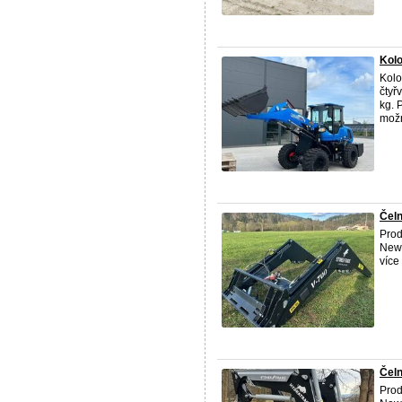
Kolo
Kolo
čtyř
kg. 
možn
Čel
Prod
New 
více
Čel
Prod