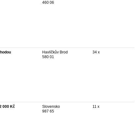
460 06
hodou
Havlíčkův Brod
34 x
580 01
2 000 Kč
Slovensko
11 x
987 65