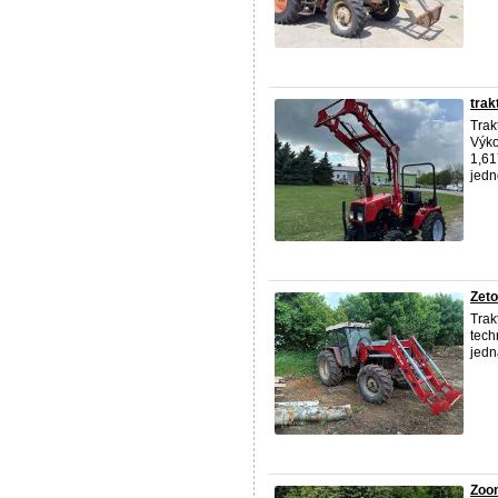
trak
Trak
Výko
1,61
jedn
Zeto
Trak
tech
jedn
Zoo