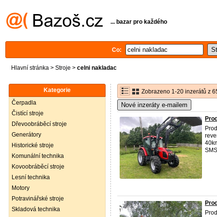
... bazar pro každého
Co:
Hlavní stránka
>
Stroje
>
celni nakladac
Kategorie
Zobrazeno 1-20 inzerátů z 6
Čerpadla
Nové inzeráty e-mailem
Čistící stroje
Pro
Dřevoobráběcí stroje
Prod
Generátory
reve
40km
Historické stroje
SMS 
Komunální technika
Kovoobráběcí stroje
Lesní technika
Motory
Potravinářské stroje
Pro
Skladová technika
Prod