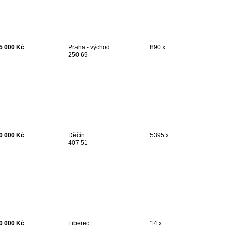
5 000 Kč
Praha - východ
890 x
250 69
0 000 Kč
Děčín
5395 x
407 51
0 000 Kč
Liberec
14 x