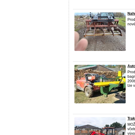
Nah
Prod
nové
Aut
Prod
bagr
200b
lze v
Trak
MOŽN
včet
vývo