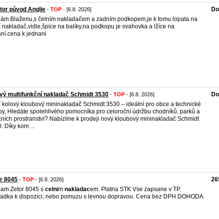
tor původ Anglie
Do
-
TOP
- [6.8. 2026]
ám Blaženu,s čelním nakladačem a zadním podkopem,je k tomu lopata na
í nakladač,vidle,špice na balíky,na podkopu je svahovka a lžíce na
ní.cena k jednani
vý multifunkční nakladač Schmidt 3530
Do
-
TOP
- [6.8. 2026]
í kolový kloubový mininakladač Schmidt 3530 – ideální pro obce a technické
by, Hledáte spolehlivého pomocníka pro celoroční údržbu chodníků, parků a
ních prostranství? Nabízíme k prodeji nový kloubový mininakladač Schmidt
. Díky kom ...
r 8045
26
-
TOP
- [6.8. 2026]
am Zetor 8045 s
celni
m
nakladac
em. Platna STK Vse zapsane v TP.
adka k dispozici, nebo pomuzu s levnou dopravou. Cena bez DPH DOHODA