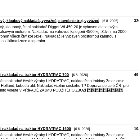
vý, kloubový nakladač, vyvážeč, stavební stroj, vyvážeč
32
- [6.8. 2026]
vý, kloubový, čelní nakladač Digger WL450-20 je vybaven dieselovým
válcovým motorem. Nakladač má váhovou kategorii 4500 kg. Zdvih má 2000
Pohon všech čtyř kol (4x4). Nakladač je vybaven prostornou kabinou s
ostí klimatizace a topením. ...
ní nakladač na traktor HYDRATRAC 700
49
- [6.8. 2026]
ám nakladač české výroby HYDRATRAC, nakladač na traktory Zetor, case,
Holland, kuboda atd. Nakladač včetně českého TP Doprava po celé ČR, pro
 info volejte V PŘÍPADĚ ZÁJMU POUŽITÉHO ZBOŽÍ 7️⃣9️⃣2️⃣2️⃣1️⃣4️⃣2️⃣0️⃣2️⃣
ní nakladač na traktor HYDRATRAC 1600
10
- [6.8. 2026]
ám nakladač české výroby HYDRATRAC, nakladač na traktory Zetor, case,