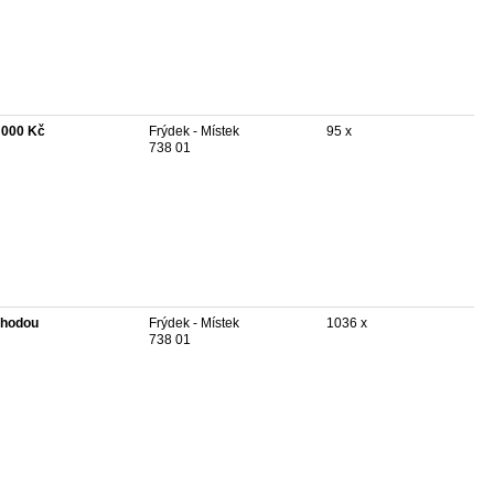
 000 Kč
Frýdek - Místek
95 x
738 01
hodou
Frýdek - Místek
1036 x
738 01