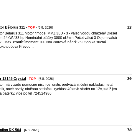
tor Bělorus 311
22
-
TOP
- [6.8. 2026]
tor Belarus 311 Motor / model MMZ 3LD - 3 - válec vodou chlazený Diesel
n 24kW / 33 hp Nominální otáčky 3000 ot./min Počet válců 3 Objem válců
7 l Max. kroutící moment 100 Nm Palivová nádrž 25 l Spojka suchá
okotoučová Převod ...
r 12145 Crystal
26
-
TOP
- [6.8. 2026]
tor má v zadu pomocné pístnice, orstu, podvázání, čelní nakladač metal
nik, nové brzdy, otočnou sedačku, rychlost 40km/h startér na 12v, tudíž jen
a baterky, více po tel 724524986
mlion RK 504
78
- [6.8. 2026]