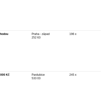
hodou
Praha - západ
196 x
252 63
 000 Kč
Pardubice
245 x
533 03