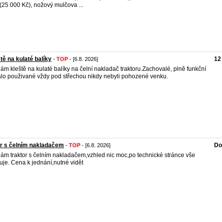
(25 000 Kč), nožový mulčova ...
tě na kulaté balíky
12
-
TOP
- [6.8. 2026]
ám kleště na kulaté balíky na čelní nakladač traktoru.Zachovalé, plně funkční
lo použivané vždy pod střechou nikdy nebyli pohozené venku.
r s čelním nakladačem
Do
-
TOP
- [6.8. 2026]
ám traktor s čelním nakladačem,vzhled nic moc,po technické stránce vše
uje. Cena k jednání,nutné vidět