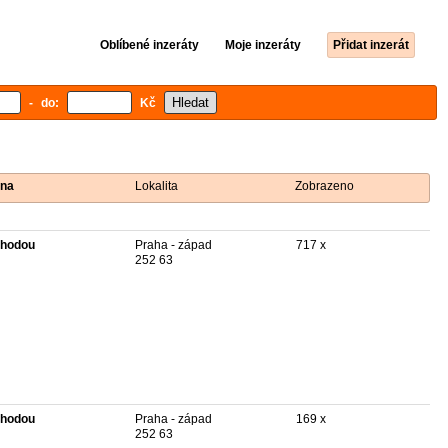
Oblíbené inzeráty
Moje inzeráty
Přidat inzerát
- do:
Kč
na
Lokalita
Zobrazeno
hodou
Praha - západ
717 x
252 63
hodou
Praha - západ
169 x
252 63