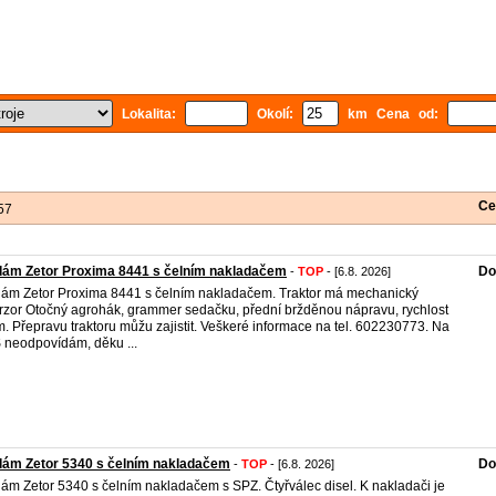
Lokalita:
Okolí:
km Cena od:
Ce
57
dám Zetor Proxima 8441 s čelním nakladačem
Do
-
TOP
- [6.8. 2026]
ám Zetor Proxima 8441 s čelním nakladačem. Traktor má mechanický
rzor Otočný agrohák, grammer sedačku, přední bržděnou nápravu, rychlost
. Přepravu traktoru můžu zajistit. Veškeré informace na tel. 602230773. Na
neodpovídám, děku ...
dám Zetor 5340 s čelním nakladačem
Do
-
TOP
- [6.8. 2026]
ám Zetor 5340 s čelním nakladačem s SPZ. Čtyřválec disel. K nakladači je