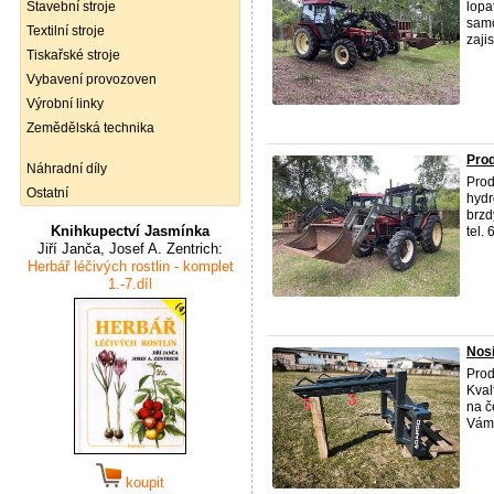
Stavební stroje
lopa
samo
Textilní stroje
zajis
Tiskařské stroje
Vybavení provozoven
Výrobní linky
Zemědělská technika
Prod
Náhradní díly
Prod
Ostatní
hydr
brzd
Knihkupectví Jasmínka
tel.
Jiří Janča, Josef A. Zentrich:
Herbář léčivých rostlin - komplet
1.-7.díl
Nosi
Prod
Kval
na č
Vám 
koupit