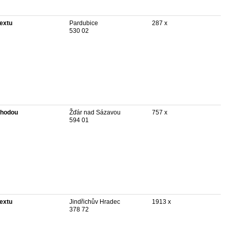
textu
Pardubice
287 x
530 02
hodou
Žďár nad Sázavou
757 x
594 01
textu
Jindřichův Hradec
1913 x
378 72