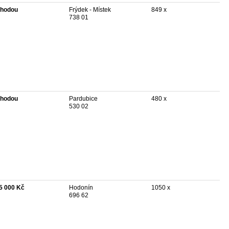
hodou
Frýdek - Místek
849 x
738 01
hodou
Pardubice
480 x
530 02
5 000 Kč
Hodonín
1050 x
696 62