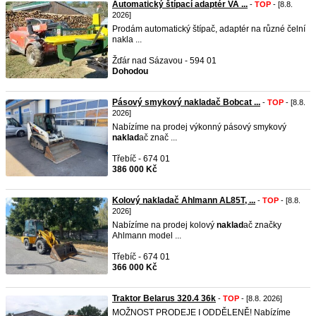
Automatický štípací adaptér VA ...
-
TOP
- [8.8.
2026]
Prodám automatický štípač, adaptér na různé čelní
nakla ...
Žďár nad Sázavou - 594 01
Dohodou
Pásový smykový nakladač Bobcat ...
-
TOP
- [8.8.
2026]
Nabízíme na prodej výkonný pásový smykový
naklad
ač znač ...
Třebíč - 674 01
386 000 Kč
Kolový nakladač Ahlmann AL85T, ...
-
TOP
- [8.8.
2026]
Nabízíme na prodej kolový
naklad
ač značky
Ahlmann model ...
Třebíč - 674 01
366 000 Kč
Traktor Belarus 320.4 36k
-
TOP
- [8.8. 2026]
MOŽNOST PRODEJE I ODDĚLENĚ! Nabízíme