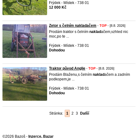
Frýdek - Místek - 738 01
12 000 Kč
Zetor s čelním nakladačem
-
TOP
- [8.8. 2026]
Prodám traktor s čelním
naklad
ačem,vzhled nic
moc,po te ...
Frýdek - Místek - 738 01
Dohodou
Traktor původ Anglie
-
TOP
- [8.8. 2026]
Prodám Blaženu,s čelním
naklad
ačem a zadním
podkopem,je ...
Frýdek - Místek - 738 01
Dohodou
Stránka:
1
2
3
Další
©2026 Bazoš -
Inzerce, Bazar