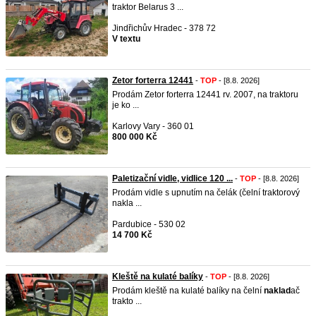
traktor Belarus 3 ...
Jindřichův Hradec - 378 72
V textu
Zetor forterra 12441
-
TOP
- [8.8. 2026]
Prodám Zetor forterra 12441 rv. 2007, na traktoru
je ko ...
Karlovy Vary - 360 01
800 000 Kč
Paletizační vidle, vidlice 120 ...
-
TOP
- [8.8. 2026]
Prodám vidle s upnutím na čelák (čelní traktorový
nakla ...
Pardubice - 530 02
14 700 Kč
Kleště na kulaté balíky
-
TOP
- [8.8. 2026]
Prodám kleště na kulaté balíky na čelní
naklad
ač
trakto ...