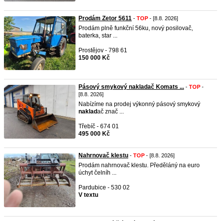
Prodám Zetor 5611
-
TOP
- [8.8. 2026]
Prodám plně funkční 56ku, nový posilovač,
baterka, star ...
Prostějov - 798 61
150 000 Kč
Pásový smykový nakladač Komats ...
-
TOP
-
[8.8. 2026]
Nabízíme na prodej výkonný pásový smykový
naklad
ač znač ...
Třebíč - 674 01
495 000 Kč
Nahrnovač klestu
-
TOP
- [8.8. 2026]
Prodám nahrnovač klestu. Předěláný na euro
úchyt čelníh ...
Pardubice - 530 02
V textu