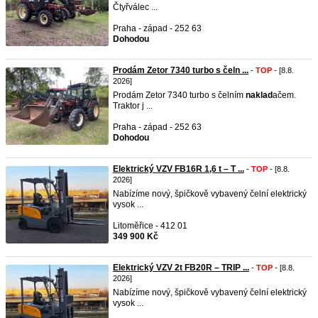
Čtyřválec ...
Praha - západ - 252 63
Dohodou
Prodám Zetor 7340 turbo s čeln ...
-
TOP
- [8.8.
2026]
Prodám Zetor 7340 turbo s čelním
naklad
ačem.
Traktor j ...
Praha - západ - 252 63
Dohodou
Elektrický VZV FB16R 1,6 t – T ...
-
TOP
- [8.8.
2026]
Nabízíme nový, špičkově vybavený čelní elektrický
vysok ...
Litoměřice - 412 01
349 900 Kč
Elektrický VZV 2t FB20R – TRIP ...
-
TOP
- [8.8.
2026]
Nabízíme nový, špičkově vybavený čelní elektrický
vysok ...