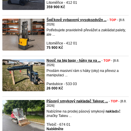
Litoměřice - 412 01
359 900 Kč
Špičkově vybavený vysokozdvižn ...
-
TOP
- [8.8.
2026]
Potřebujete pravidelně převážet a zakládat palety,
ale ...
Litoměřice - 412 01
75 900 Kč
Nosič na big bagy - háky na va ...
-
TOP
- [8.8.
2026]
Prodám masivní rám s háky (oky) na převoz a
manipulaci ...
Pardubice - 533 03
26 000 Kč
Pásový smykový nakladač Takeuc ...
-
TOP
- [8.8.
2026]
Nabízíme na prodej pásový smykový
naklad
ač
značky Takeu ...
Třebíč - 674 01
Nabídněte