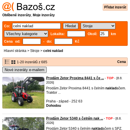
Přidat inzerát
Oblíbené inzeráty
,
Moje inzeráty
Co:
Lokalita:
Okolí:
km
Cena od:
- do:
Kč
Hlavní stránka
>
Stroje
>
celni naklad
Cena
1-20 inzerátů z 685
Nové inzeráty e-mailem
Prodám Zetor Proxima 8441 s če ...
-
TOP
- [8.8.
2026]
Prodám Zetor Proxima 8441 s čelním
naklad
ačem.
Traktor ...
Praha - západ - 252 63
Dohodou
Prodám Zetor 5340 s čelním nak ...
-
TOP
- [8.8.
2026]
Prodám Zetor 5340 s čelním
naklad
ačem s SPZ.