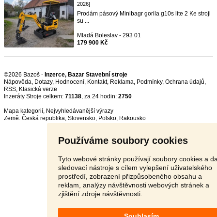
2026]
Prodám pásový Minibagr gorila g10s lite 2 Ke stroji
su ...
Mladá Boleslav - 293 01
179 900 Kč
©2026 Bazoš -
Inzerce, Bazar Stavební stroje
Nápověda
,
Dotazy
,
Hodnocení
,
Kontakt
,
Reklama
,
Podmínky
,
Ochrana údajů
,
RSS
,
Inzeráty Stroje celkem:
71138
, za 24 hodin:
2750
Mapa kategorií
,
Nejvyhledávanější výrazy
Země:
Česká republika
,
Slovensko
,
Polsko
,
Rakousko
Používáme soubory cookies
Tyto webové stránky používají soubory cookies a da
sledovací nástroje s cílem vylepšení uživatelského
prostředí, zobrazení přizpůsobeného obsahu a
reklam, analýzy návštěvnosti webových stránek a
zjištění zdroje návštěvnosti.
Souhlasím