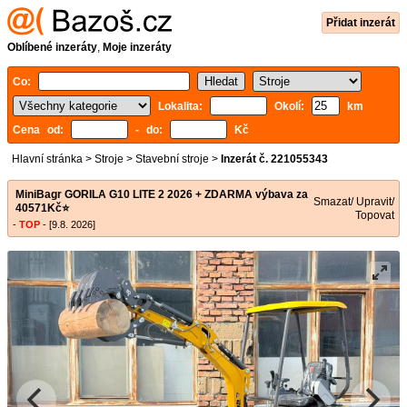
Přidat inzerát
Oblíbené inzeráty
,
Moje inzeráty
Co:
Lokalita:
Okolí:
km
Cena od:
- do:
Kč
Hlavní stránka
>
Stroje
>
Stavební stroje
>
Inzerát č. 221055343
MiniBagr GORILA G10 LITE 2 2026 + ZDARMA výbava za
Smazat/ Upravit/
40571Kč⭐
Topovat
-
TOP
- [9.8. 2026]