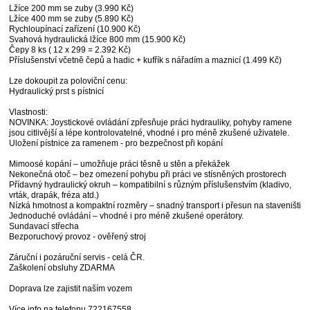
Lžíce 200 mm se zuby (3.990 Kč)
Lžíce 400 mm se zuby (5.890 Kč)
Rychloupínací zařízení (10.900 Kč)
Svahová hydraulická lžíce 800 mm (15.900 Kč)
Čepy 8 ks ( 12 x 299 = 2.392 Kč)
Příslušenství včetně čepů a hadic + kufřík s nářadím a maznicí (1.499 Kč)
Lze dokoupit za poloviční cenu:
Hydraulický prst s pístnicí
Vlastnosti:
NOVINKA: Joystickové ovládání zpřesňuje práci hydrauliky, pohyby ramene
jsou citlivější a lépe kontrolovatelné, vhodné i pro méně zkušené uživatele.
Uložení pístnice za ramenem - pro bezpečnost při kopání
Mimoosé kopání – umožňuje práci těsně u stěn a překážek
Nekonečná otoč – bez omezení pohybu při práci ve stísněných prostorech
Přídavný hydraulický okruh – kompatibilní s různým příslušenstvím (kladivo,
vrták, drapák, fréza atd.)
Nízká hmotnost a kompaktní rozměry – snadný transport i přesun na staveništi
Jednoduché ovládání – vhodné i pro méně zkušené operátory.
Sundavací střecha
Bezporuchový provoz - ověřený stroj
Záruční i pozáruční servis - celá ČR.
Zaškolení obsluhy ZDARMA
Doprava lze zajistit naším vozem
Více info na telefonu 722167558