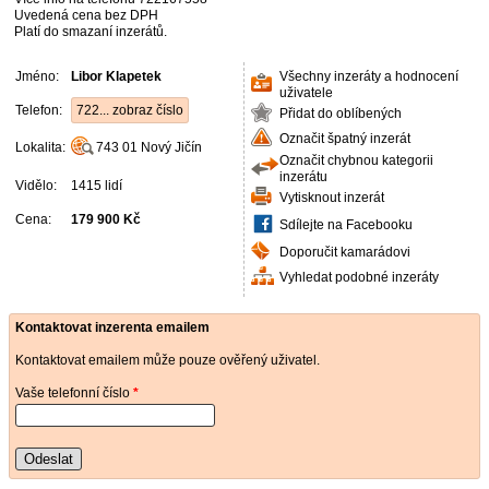
Uvedená cena bez DPH
Platí do smazaní inzerátů.
Jméno:
Libor Klapetek
Všechny inzeráty a hodnocení
uživatele
Telefon:
722... zobraz číslo
Přidat do oblíbených
Označit špatný inzerát
Lokalita:
743 01
Nový Jičín
Označit chybnou kategorii
inzerátu
Vidělo:
1415 lidí
Vytisknout inzerát
Cena:
179 900 Kč
Sdílejte na Facebooku
Doporučit kamarádovi
Vyhledat podobné inzeráty
Kontaktovat inzerenta emailem
Kontaktovat emailem může pouze ověřený uživatel.
Vaše telefonní číslo
*
Odeslat