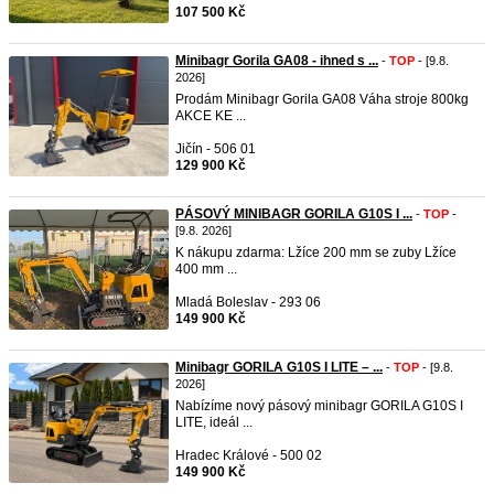
107 500 Kč
Minibagr Gorila GA08 - ihned s ...
-
TOP
- [9.8.
2026]
Prodám Minibagr Gorila GA08 Váha stroje 800kg
AKCE KE ...
Jičín - 506 01
129 900 Kč
PÁSOVÝ MINIBAGR GORILA G10S I ...
-
TOP
-
[9.8. 2026]
K nákupu zdarma: Lžíce 200 mm se zuby Lžíce
400 mm ...
Mladá Boleslav - 293 06
149 900 Kč
Minibagr GORILA G10S I LITE – ...
-
TOP
- [9.8.
2026]
Nabízíme nový pásový minibagr GORILA G10S I
LITE, ideál ...
Hradec Králové - 500 02
149 900 Kč