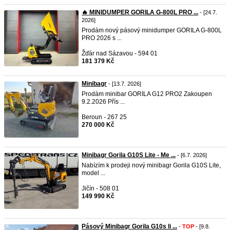
🔥 MINIDUMPER GORILA G-800L PRO ...
- [24.7.
2026]
Prodám nový pásový minidumper GORILA G-800L
PRO 2026 s ...
Žďár nad Sázavou - 594 01
181 379 Kč
Minibagr
- [13.7. 2026]
Prodám minibar GORILA G12 PRO2 Zakoupen
9.2.2026 Přís ...
Beroun - 267 25
270 000 Kč
Minibagr Gorila G10S Lite - Me ...
- [6.7. 2026]
Nabízím k prodeji nový minibagr Gorila G10S Lite,
model ...
Jičín - 508 01
149 990 Kč
Pásový Minibagr Gorila G10s li ...
-
TOP
- [9.8.