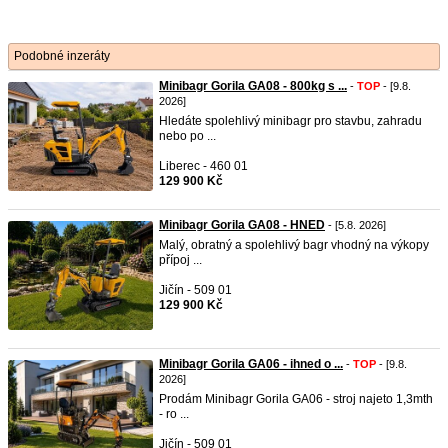
Podobné inzeráty
Minibagr Gorila GA08 - 800kg s ...
-
TOP
- [9.8.
2026]
Hledáte spolehlivý minibagr pro stavbu, zahradu
nebo po ...
Liberec - 460 01
129 900 Kč
Minibagr Gorila GA08 - HNED
- [5.8. 2026]
Malý, obratný a spolehlivý bagr vhodný na výkopy
přípoj ...
Jičín - 509 01
129 900 Kč
Minibagr Gorila GA06 - ihned o ...
-
TOP
- [9.8.
2026]
Prodám Minibagr Gorila GA06 - stroj najeto 1,3mth
- ro ...
Jičín - 509 01