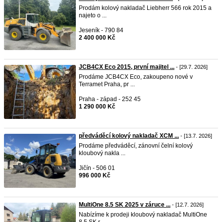
Prodám kolový nakladač Liebherr 566 rok 2015 a
najeto o ...
Jeseník - 790 84
2 400 000 Kč
JCB4CX Eco 2015, první majitel ...
- [29.7. 2026]
Prodáme JCB4CX Eco, zakoupeno nové v
Terramet Praha, pr ...
Praha - západ - 252 45
1 290 000 Kč
předváděcí kolový nakladač XCM ...
- [13.7. 2026]
Prodáme předváděcí, zánovní čelní kolový
kloubový nakla ...
Jičín - 506 01
996 000 Kč
MultiOne 8.5 SK 2025 v záruce ...
- [12.7. 2026]
Nabízíme k prodeji kloubový nakladač MultiOne