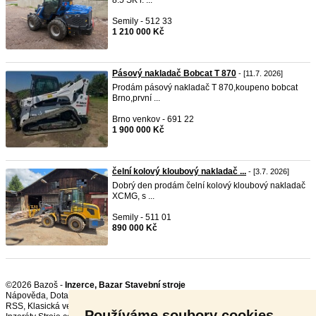
8.5 SK r. ...
Semily - 512 33
1 210 000 Kč
Pásový nakladač Bobcat T 870
- [11.7. 2026]
Prodám pásový nakladač T 870,koupeno bobcat
Brno,první ...
Brno venkov - 691 22
1 900 000 Kč
čelní kolový kloubový nakladač ...
- [3.7. 2026]
Dobrý den prodám čelní kolový kloubový nakladač
XCMG, s ...
Semily - 511 01
890 000 Kč
©2026 Bazoš -
Inzerce, Bazar Stavební stroje
Nápověda
,
Dotazy
,
Hodnocení
,
Kontakt
,
Reklama
,
Podmínky
,
Ochrana údajů
,
RSS
,
Používáme soubory cookies