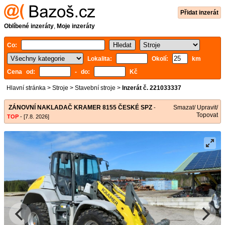
Přidat inzerát
Oblíbené inzeráty
,
Moje inzeráty
Co:
Lokalita:
Okolí:
km
Cena od:
- do:
Kč
Hlavní stránka
>
Stroje
>
Stavební stroje
>
Inzerát č. 221033337
ZÁNOVNÍ NAKLADAČ KRAMER 8155 ČESKÉ SPZ
Smazat/ Upravit/
-
Topovat
TOP
- [7.8. 2026]