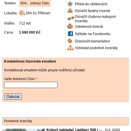
Telefon:
604... zobraz číslo
Přidat do oblíbených
Označit špatný inzerát
Lokalita:
264 01
Příbram
Označit chybnou kategorii
inzerátu
Vidělo:
712 lidí
Vytisknout inzerát
Cena:
1 690 000 Kč
Sdílejte na Facebooku
Doporučit kamarádovi
Vyhledat podobné inzeráty
Kontaktovat inzerenta emailem
Kontaktovat emailem může pouze ověřený uživatel.
Vaše telefonní číslo
*
Odeslat
Podobné inzeráty
Kolový nakladač Liebherr 566 r ...
- [4.8. 2026]