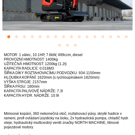
MOTOR: 1 válec, 10.1HP, 7.6kW, 499ccm, diesel
PROVOZNÍ HMOTNOST: 1400kg
UŽITEČNÁ HMOTNOST: 1200kg (1.2t)
KAPACITA RADLICE: 0.018M3
ŠÍŘKA DÍKY ROZTAHOVACÍMU PODVOZKU: 934-1150mm
HLOUBKA KOPÁNÍ: 1620mm (s rychloupínákem 1820mm)
VÝŠKA STROJE: 2157mm
ŠÍŘKA PÁSU: 180mm
KAPACITA PALIVOVÉ NÁDRŽE: 7.3l
KAPACITA HYDR. NÁDRŽE: 10.9l
Mimoosé kopání, 360 nekonečná otoč, roztahovací pásy, skryté hadice v
rameni, profi ovládaní joysticky na boku, 2x hydraulická pumpa, chladič hydr.
oleje, hydraulický multicestný ventil značky NORTH MACHINE, litinové
pojezdové motory