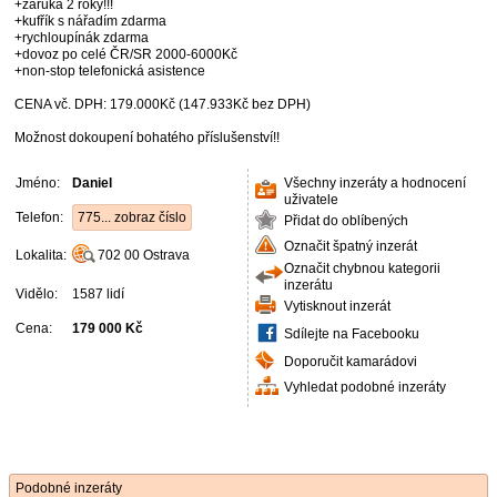
+záruka 2 roky!!!
+kufřík s nářadím zdarma
+rychloupínák zdarma
+dovoz po celé ČR/SR 2000-6000Kč
+non-stop telefonická asistence
CENA vč. DPH: 179.000Kč (147.933Kč bez DPH)
Možnost dokoupení bohatého příslušenství!!
Jméno:
Daniel
Všechny inzeráty a hodnocení
uživatele
Telefon:
775... zobraz číslo
Přidat do oblíbených
Označit špatný inzerát
Lokalita:
702 00
Ostrava
Označit chybnou kategorii
inzerátu
Vidělo:
1587 lidí
Vytisknout inzerát
Cena:
179 000 Kč
Sdílejte na Facebooku
Doporučit kamarádovi
Vyhledat podobné inzeráty
Podobné inzeráty