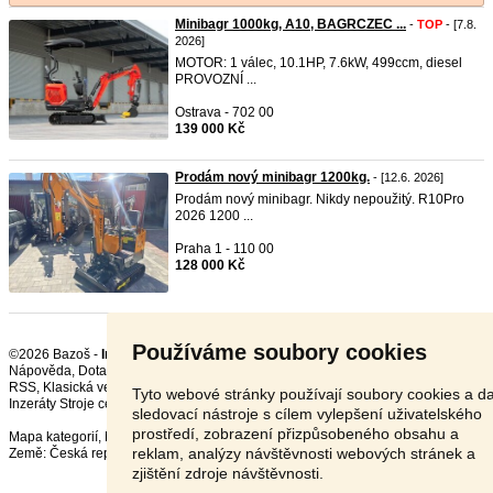
Minibagr 1000kg, A10, BAGRCZEC ...
-
TOP
- [7.8.
2026]
MOTOR: 1 válec, 10.1HP, 7.6kW, 499ccm, diesel
PROVOZNÍ ...
Ostrava - 702 00
139 000 Kč
Prodám nový minibagr 1200kg.
- [12.6. 2026]
Prodám nový minibagr. Nikdy nepoužitý. R10Pro
2026 1200 ...
Praha 1 - 110 00
128 000 Kč
Používáme soubory cookies
©2026 Bazoš -
Inzerce, Bazar Stavební stroje
Nápověda
,
Dotazy
,
Hodnocení
,
Kontakt
,
Reklama
,
Podmínky
,
Ochrana údajů
,
RSS
,
Tyto webové stránky používají soubory cookies a da
Inzeráty Stroje celkem:
71679
, za 24 hodin:
2688
sledovací nástroje s cílem vylepšení uživatelského
prostředí, zobrazení přizpůsobeného obsahu a
Mapa kategorií
,
Nejvyhledávanější výrazy
reklam, analýzy návštěvnosti webových stránek a
Země:
Česká republika
,
Slovensko
,
Polsko
,
Rakousko
zjištění zdroje návštěvnosti.