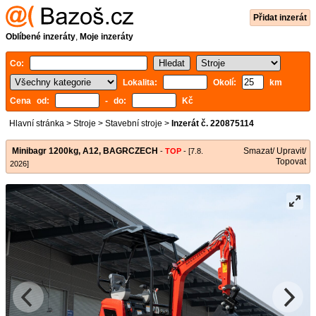
Přidat inzerát
Oblíbené inzeráty
,
Moje inzeráty
Co:
Lokalita:
Okolí:
km
Cena od:
- do:
Kč
Hlavní stránka
>
Stroje
>
Stavební stroje
>
Inzerát č. 220875114
Minibagr 1200kg, A12, BAGRCZECH
Smazat/ Upravit/
-
TOP
- [7.8.
Topovat
2026]