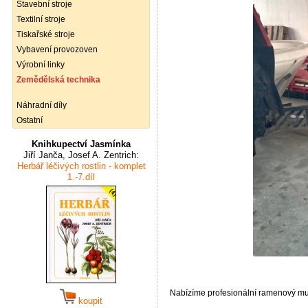
Stavební stroje
Textilní stroje
Tiskařské stroje
Vybavení provozoven
Výrobní linky
Zemědělská technika
Náhradní díly
Ostatní
Knihkupectví Jasmínka
Jiří Janča, Josef A. Zentrich:
Herbář léčivých rostlin - komplet
1.-7.díl
Nabízíme profesionální ramenový m
koupit