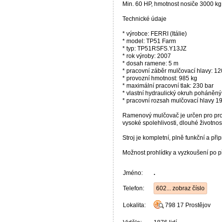
Min. 60 HP, hmotnost nosiče 3000 kg
Technické údaje
* výrobce: FERRI (Itálie)
* model: TP51 Farm
* typ: TP51RSFS.Y13JZ
* rok výroby: 2007
* dosah ramene: 5 m
* pracovní záběr mulčovací hlavy: 1
* provozní hmotnost: 985 kg
* maximální pracovní tlak: 230 bar
* vlastní hydraulický okruh poháněn
* pracovní rozsah mulčovací hlavy 1
Ramenový mulčovač je určen pro profe
vysoké spolehlivosti, dlouhé životnos
Stroj je kompletní, plně funkční a p
Možnost prohlídky a vyzkoušení po 
Jméno:
.
Telefon:
602... zobraz číslo
Lokalita:
798 17
Prostějov