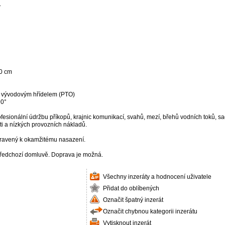
.
20 cm
ý vývodovým hřídelem (PTO)
90°
sionální údržbu příkopů, krajnic komunikací, svahů, mezí, břehů vodních toků, sa
ti a nízkých provozních nákladů.
řipravený k okamžitému nasazení.
předchozí domluvě. Doprava je možná.
Všechny inzeráty a hodnocení uživatele
Přidat do oblíbených
Označit špatný inzerát
Označit chybnou kategorii inzerátu
Vytisknout inzerát