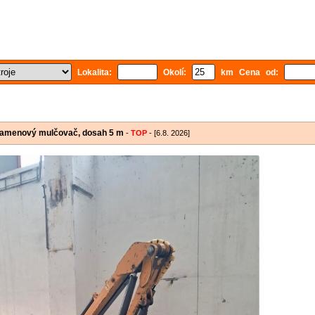
Lokalita:
Okolí:
km Cena od:
 ramenový mulčovač, dosah 5 m
-
TOP
- [6.8. 2026]