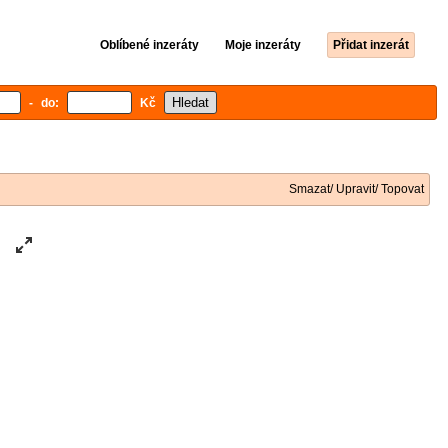
Oblíbené inzeráty
Moje inzeráty
Přidat inzerát
- do:
Kč
Smazat/ Upravit/ Topovat