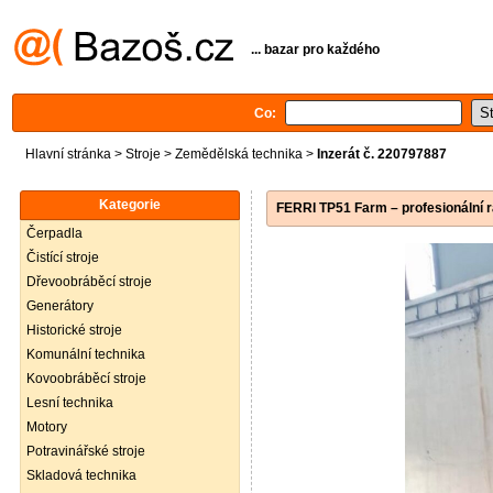
... bazar pro každého
Co:
Hlavní stránka
>
Stroje
>
Zemědělská technika
>
Inzerát č. 220797887
Kategorie
FERRI TP51 Farm – profesionální
Čerpadla
Čistící stroje
Dřevoobráběcí stroje
Generátory
Historické stroje
Komunální technika
Kovoobráběcí stroje
Lesní technika
Motory
Potravinářské stroje
Skladová technika