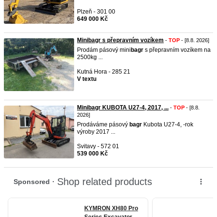
Plzeň - 301 00
649 000 Kč
Minibagr s přepravním vozíkem
-
TOP
- [8.8. 2026]
Prodám pásový mini
bagr
s přepravním vozíkem na
2500kg ...
Kutná Hora - 285 21
V textu
Minibagr KUBOTA U27-4, 2017, ...
-
TOP
- [8.8.
2026]
Prodáváme pásový
bagr
Kubota U27-4, -rok
výroby 2017 ...
Svitavy - 572 01
539 000 Kč