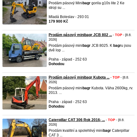
Prodám pásový Mini
bagr
gorila g10s lite 2 Ke
stroji su ...
Mladá Boleslav - 293 01
179 900 Kč
Prodám pásový minibagr JCB 802 ...
-
TOP
- [8.8.
2026]
Prodám pásový mini
bagr
JCB 8025. K
bagr
u jsou
dvě lop ...
Praha - západ - 252 63
Dohodou
Prodám pásový minibagr Kubota ...
-
TOP
- [8.8.
2026]
Prodám pásový mini
bagr
Kubota. Váha 2600kg, rv.
2013. ...
Praha - západ - 252 63
Dohodou
Caterpillar CAT 306 Rok 2016- ...
-
TOP
- [8.8.
2026]
Prodám kvalitní a spolehlivý mini
bagr
Caterpillar
CAT 3 ...