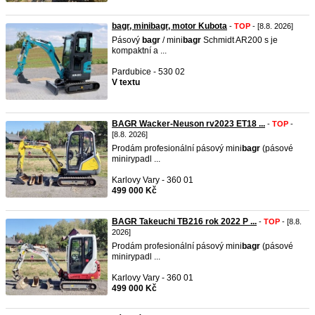
bagr, minibagr, motor Kubota
-
TOP
- [8.8. 2026]
Pásový
bagr
/ mini
bagr
Schmidt AR200 s je
kompaktní a ...
Pardubice - 530 02
V textu
BAGR Wacker-Neuson rv2023 ET18 ...
-
TOP
-
[8.8. 2026]
Prodám profesionální pásový mini
bagr
(pásové
minirypadl ...
Karlovy Vary - 360 01
499 000 Kč
BAGR Takeuchi TB216 rok 2022 P ...
-
TOP
- [8.8.
2026]
Prodám profesionální pásový mini
bagr
(pásové
minirypadl ...
Karlovy Vary - 360 01
499 000 Kč