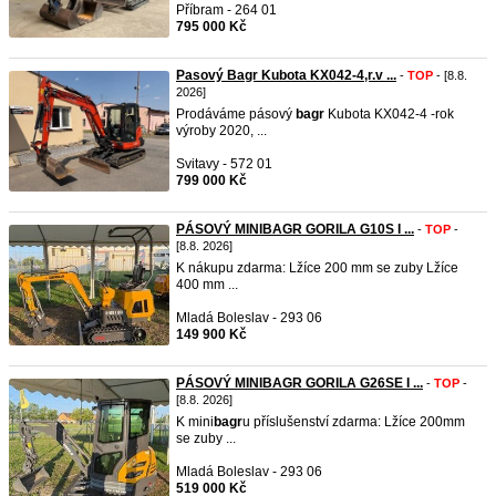
Příbram - 264 01
795 000 Kč
Pasový Bagr Kubota KX042-4,r.v ...
-
TOP
- [8.8.
2026]
Prodáváme pásový
bagr
Kubota KX042-4 -rok
výroby 2020, ...
Svitavy - 572 01
799 000 Kč
PÁSOVÝ MINIBAGR GORILA G10S I ...
-
TOP
-
[8.8. 2026]
K nákupu zdarma: Lžíce 200 mm se zuby Lžíce
400 mm ...
Mladá Boleslav - 293 06
149 900 Kč
PÁSOVÝ MINIBAGR GORILA G26SE I ...
-
TOP
-
[8.8. 2026]
K mini
bagr
u příslušenství zdarma: Lžíce 200mm
se zuby ...
Mladá Boleslav - 293 06
519 000 Kč