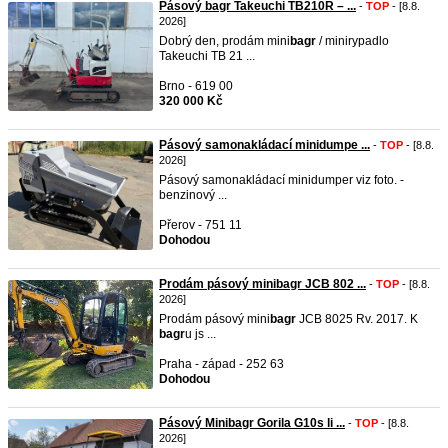
Pásový bagr Takeuchi TB210R – ...
-
TOP
- [8.8.
2026]
Dobrý den, prodám mini
bagr
/ minirypadlo
Takeuchi TB 21 ...
Brno - 619 00
320 000 Kč
Pásový samonakládací minidumpe ...
-
TOP
- [8.8.
2026]
Pásový samonakládací minidumper viz foto. -
benzinový ...
Přerov - 751 11
Dohodou
Prodám pásový minibagr JCB 802 ...
-
TOP
- [8.8.
2026]
Prodám pásový mini
bagr
JCB 8025 Rv. 2017. K
bagr
u js ...
Praha - západ - 252 63
Dohodou
Pásový Minibagr Gorila G10s li ...
-
TOP
- [8.8.
2026]