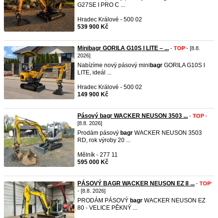
G27SE I PRO C ...
Hradec Králové - 500 02
539 900 Kč
Minibagr GORILA G10S I LITE – ...
-
TOP
- [8.8.
2026]
Nabízíme nový pásový mini
bagr
GORILA G10S I
LITE, ideál ...
Hradec Králové - 500 02
149 900 Kč
Pásový bagr WACKER NEUSON 3503 ...
-
TOP
-
[8.8. 2026]
Prodám pásový
bagr
WACKER NEUSON 3503
RD, rok výroby 20 ...
Mělník - 277 11
595 000 Kč
PÁSOVÝ BAGR WACKER NEUSON EZ 8 ...
-
TOP
- [8.8. 2026]
PRODÁM PÁSOVÝ
bagr
WACKER NEUSON EZ
80 - VELICE PĚKNÝ ...