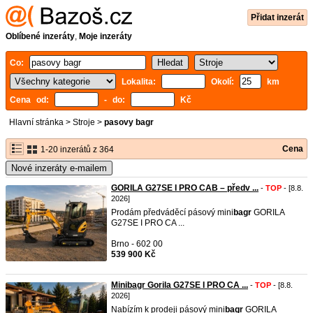
Přidat inzerát
Oblíbené inzeráty
,
Moje inzeráty
Co:
Lokalita:
Okolí:
km
Cena od:
- do:
Kč
Hlavní stránka
>
Stroje
>
pasovy bagr
Cena
1-20 inzerátů z 364
Nové inzeráty e-mailem
GORILA G27SE I PRO CAB – předv ...
-
TOP
- [8.8.
2026]
Prodám předváděcí pásový mini
bagr
GORILA
G27SE I PRO CA ...
Brno - 602 00
539 900 Kč
Minibagr Gorila G27SE I PRO CA ...
-
TOP
- [8.8.
2026]
Nabízím k prodeji pásový mini
bagr
GORILA